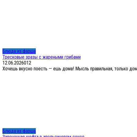
Блюда из фарша
Тресковые зразы с жареными грибами
12.06.2026
0
12
Хочешь вкусно поесть — ешь дома! Мысль правильная, только дома
Блюда из фарша
Запеченная кюфта в апельсиновом соусе