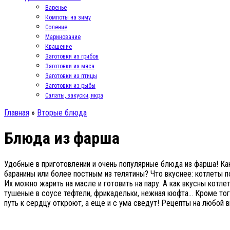
Варенье
Компоты на зиму
Соление
Маринование
Квашение
Заготовки из грибов
Заготовки из мяса
Заготовки из птицы
Заготовки из рыбы
Салаты, закуски, икра
Главная
»
Вторые блюда
Блюда из фарша
Удобные в приготовлении и очень популярные блюда из фарша! К
баранины или более постным из телятины? Что вкуснее: котлеты 
Их можно жарить на масле и готовить на пару. А как вкусны котл
тушеные в соусе тефтели, фрикадельки, нежная кюфта… Кроме того
путь к сердцу откроют, а еще и с ума сведут! Рецепты на любой в