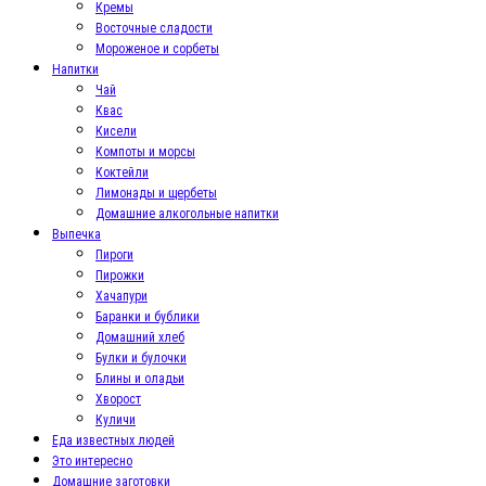
Кремы
Восточные сладости
Мороженое и сорбеты
Напитки
Чай
Квас
Кисели
Компоты и морсы
Коктейли
Лимонады и щербеты
Домашние алкогольные напитки
Выпечка
Пироги
Пирожки
Хачапури
Баранки и бублики
Домашний хлеб
Булки и булочки
Блины и оладьи
Хворост
Куличи
Еда известных людей
Это интересно
Домашние заготовки