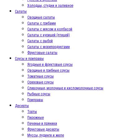
Холодцы, студни и заливное
Салаты
Овощные салаты
Салаты с грибами
Салаты с мясом и колбасой
Салаты с курицей (птицей)
Салаты с рыбой
Салаты с морепродуктами
Фруктовые салаты
Соусы и приправы
Ягодные и фруктовые соусы
Овощные и грибные соусы
Томатные соусы
Ореховые соусы
Сливочные, молочные и кисломолочные соусы
Рыбные соусы
Приправы
Десерты
Торты
Пирожные
Печенье и пряники
Фруктовые десерты
Муссы, пудинги и желе