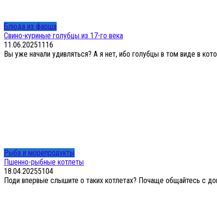
Блюда из фарша
Свино-куриные голубцы из 17-го века
11.06.2025
1
116
Вы уже начали удивляться? А я нет, ибо голубцы в том виде в котор
Рыба и морепродукты
Пшенно-рыбные котлеты
18.04.2025
5
104
Поди впервые слышите о таких котлетах? Почаще общайтесь с домо