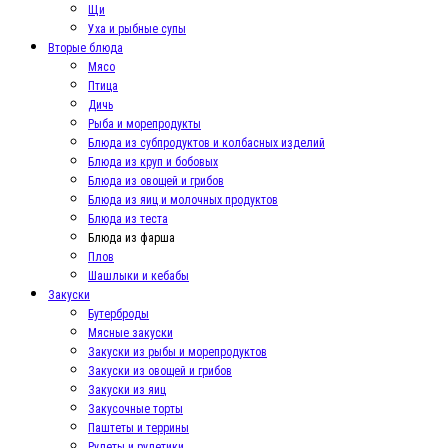
Щи
Уха и рыбные супы
Вторые блюда
Мясо
Птица
Дичь
Рыба и морепродукты
Блюда из субпродуктов и колбасных изделий
Блюда из круп и бобовых
Блюда из овощей и грибов
Блюда из яиц и молочных продуктов
Блюда из теста
Блюда из фарша
Плов
Шашлыки и кебабы
Закуски
Бутерброды
Мясные закуски
Закуски из рыбы и морепродуктов
Закуски из овощей и грибов
Закуски из яиц
Закусочные торты
Паштеты и террины
Рулеты и рулетики