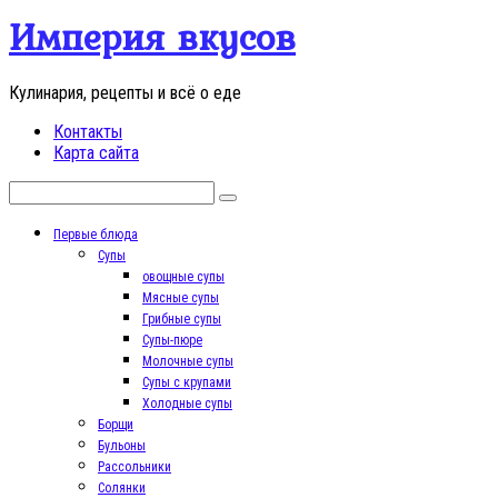
Перейти
Империя вкусов
к
контенту
Кулинария, рецепты и всё о еде
Контакты
Карта сайта
Поиск:
Первые блюда
Супы
овощные супы
Мясные супы
Грибные супы
Супы-пюре
Молочные супы
Супы с крупами
Холодные супы
Борщи
Бульоны
Рассольники
Солянки