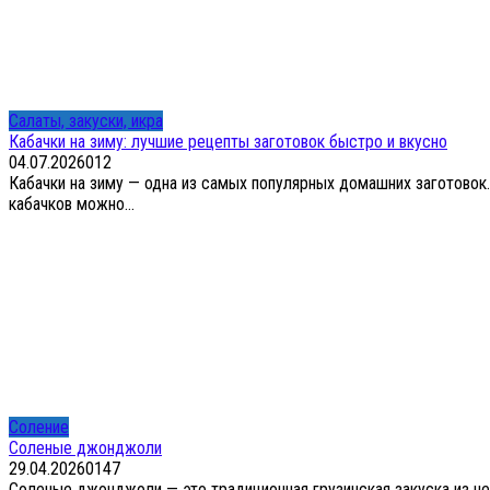
Салаты, закуски, икра
Кабачки на зиму: лучшие рецепты заготовок быстро и вкусно
04.07.2026
0
12
Кабачки на зиму — одна из самых популярных домашних заготовок
кабачков можно...
Соление
Соленые джонджоли
29.04.2026
0
147
Соленые джонджоли — это традиционная грузинская закуска из не