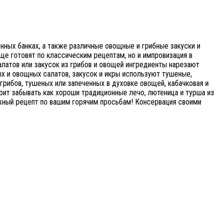
нных банках, а также различные овощные и грибные закуски и
Чаще готовят по классическим рецептам, но и импровизация в
алатов или закусок из грибов и овощей ингредиенты нарезают
ых и овощных салатов, закусок и икры используют тушеные,
рибов, тушеных или запеченных в духовке овощей, кабачковая и
тоит забывать как хороши традиционные лечо, лютеница и турша из
ужный рецепт по вашим горячим просьбам! Консервация своими