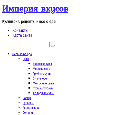
Перейти
Империя вкусов
к
контенту
Кулинария, рецепты и всё о еде
Контакты
Карта сайта
Поиск:
Первые блюда
Супы
овощные супы
Мясные супы
Грибные супы
Супы-пюре
Молочные супы
Супы с крупами
Холодные супы
Борщи
Бульоны
Рассольники
Солянки