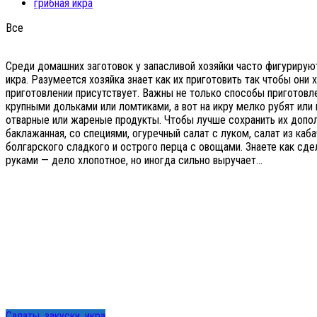
грибная икра
Все
Среди домашних заготовок у запасливой хозяйки часто фигурируют
икра. Разумеется хозяйка знает как их приготовить так чтобы они 
приготовлении присутствует. Важны не только способы приготовле
крупными дольками или ломтиками, а вот на икру мелко рубят или
отварные или жареные продукты. Чтобы лучше сохранить их допол
баклажанная, со специями, огуречный салат с луком, салат из ка
болгарского сладкого и острого перца с овощами. Знаете как сде
руками — дело хлопотное, но иногда сильно выручает…
Салаты, закуски, икра