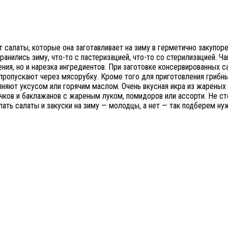
 салаты, которые она заготавливает на зиму в герметично закупоре
хранились зиму, что-то с пастеризацией, что-то со стерилизацией. 
ния, но и нарезка ингредиентов. При заготовке консервированных с
 пропускают через мясорубку. Кроме того для приготовления грибн
няют уксусом или горячим маслом. Очень вкусная икра из жареных г
бачков и баклажанов с жареным луком, помидоров или ассорти. Не с
лать салаты и закуски на зиму — молодцы, а нет — так подберем н