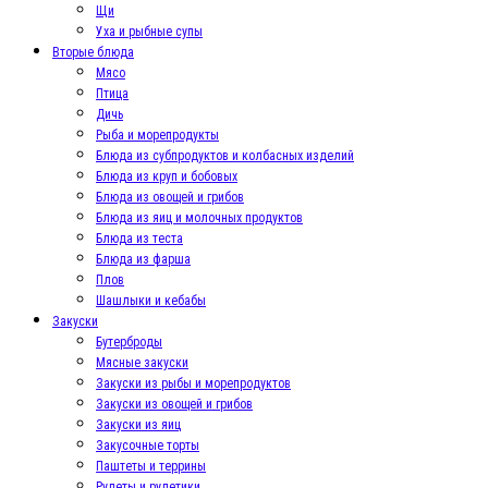
Щи
Уха и рыбные супы
Вторые блюда
Мясо
Птица
Дичь
Рыба и морепродукты
Блюда из субпродуктов и колбасных изделий
Блюда из круп и бобовых
Блюда из овощей и грибов
Блюда из яиц и молочных продуктов
Блюда из теста
Блюда из фарша
Плов
Шашлыки и кебабы
Закуски
Бутерброды
Мясные закуски
Закуски из рыбы и морепродуктов
Закуски из овощей и грибов
Закуски из яиц
Закусочные торты
Паштеты и террины
Рулеты и рулетики