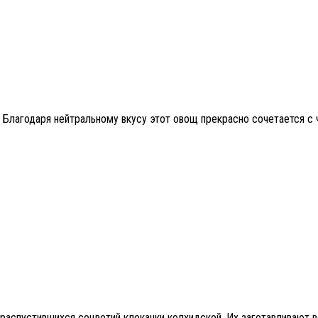
. Благодаря нейтральному вкусу этот овощ прекрасно сочетается с 
распустившихся соцветий клекачки колхидской. Их заготавливают в