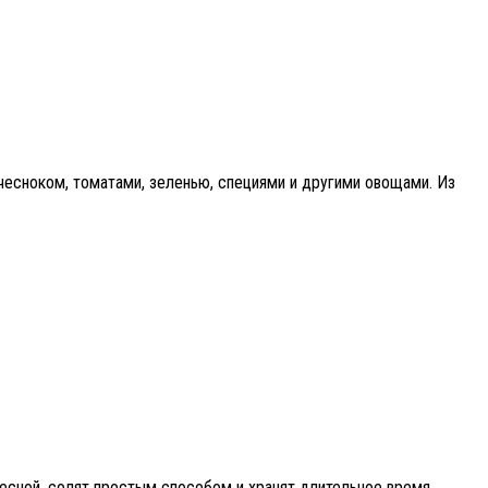
чесноком, томатами, зеленью, специями и другими овощами. Из
есной, солят простым способом и хранят длительное время.