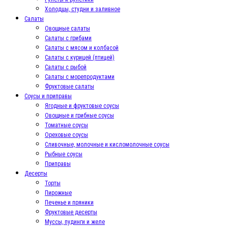
Холодцы, студни и заливное
Салаты
Овощные салаты
Салаты с грибами
Салаты с мясом и колбасой
Салаты с курицей (птицей)
Салаты с рыбой
Салаты с морепродуктами
Фруктовые салаты
Соусы и приправы
Ягодные и фруктовые соусы
Овощные и грибные соусы
Томатные соусы
Ореховые соусы
Сливочные, молочные и кисломолочные соусы
Рыбные соусы
Приправы
Десерты
Торты
Пирожные
Печенье и пряники
Фруктовые десерты
Муссы, пудинги и желе