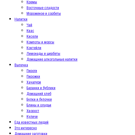
Кремы
Восточные сладости
Мороженое и сорбеты
Напитки
Чай
Квас
Кисели
Компоты и морсы
Коктейли
Лимонады и щербеты
Домашние алкогольные напитки
Выпечка
Пироги
Пирожки
Хачапури
Баранки и бублики
Домашний хлеб
Булки и булочки
Блины и оладьи
Хворост
Куличи
Еда известных людей
Это интересно
Домашние заготовки