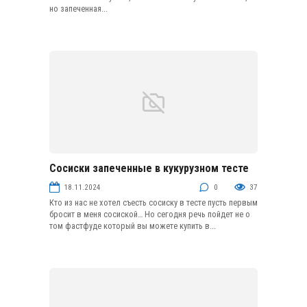
но запеченная...
Сосиски запеченные в кукурузном тесте
Блюда из субпродуктов и колбасных изделий
18.11.2024
0
37
Кто из нас не хотел съесть сосиску в тесте пусть первым
бросит в меня сосиской… Но сегодня речь пойдет не о
том фастфуде который вы можете купить в...