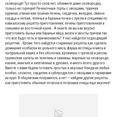
сковороде! Тут просто слов нет, оближете даже сковородку,
только не горячую! Печеночные торты с овощами, тушеная
куриная, утиная или гусиная печень, сердечки, желудки, свиное
сердце и легкие, телячьи и бараньи почки с луком и специями по
кавказскому рецепту приготовления, печень приготовленная в
сальнике из восточной кухни… А знаете ли вы как вкусно
приготовить бычьи или бараньи яйца, мозги и хвосты причем так
что все будут есть и причмокивать? У нас найдется подходящий
рецептик… Кроме того найдутся старинные рецепты как сделать
домашние колбаски из цельного мяса, фарша из птицы и мяса в
натуральной кишке и без оболочки, кровяную с гречкой и рисом,
грузинские купаты из телятины и свинины, жареные на сковороде,
казане, мангале и запеченные в духовке, и много всего другого.
Вместе с вами будем готовить простые и вкусные блюда из любых
колбас, сосисок, сарделек и субпродуктов с овощами и гарнирами
из круп. В общем вам понравится, а нет — найдем другие рецепты
как приготовить обычные потроха и потрошки птицы еще вкуснее!