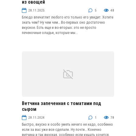
из овощей
28.11.2025
5
48
Блюдо впечатлит любого кто только его увидит. Хотите
знать чем? Ну чем чем… Во-первых оно достаточно
вкусное. Есть еще и во-вторых: это не просто
печеночные оладьи, которые мы...
Ветчина запеченная с томатами под
Мясные закуски
сыром
28.11.2024
1
78
Быстро, вкусно и особо уметь ничего не надо, особенно
если за вас уже все сделали. Ну почти… Конечно
ветчина и так вкусная, особенно если кушать хочется,