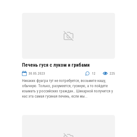
Печень гуся с луком и грибами
Блюда из субпродуктов и колбасных изделий
30.05.2023
12
225
Никаких фуагра тут не потребуется, возьмите нашу,
обычную. Только, разумеется, гусиную, а то пойдете
изымать у российских граждан… Шикарной получится у
нас эта самая гусиная печень, если мы...