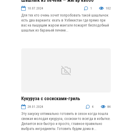
Шашлык из печени — жигар кабоб
Шашлыки и кебабы
10.07.2024
1
102
Для тех кто очень хочет попробовать такой шашлычок
есть два варианта: ехать в Узбекистан где прямо при
вас на пышущем жаром мангале пожарят бесподобный
шашлык из бараньей печени...
Кукуруза с сосисками-гриль
Закуски из овощей и грибов
28.01.2024
4
84
Эту закуску оптимально готовить в сезон когда пошла
свежая молодая кукуруза, сосиски-то всегда в избытке.
Делается все быстро и просто, главное правильно
выбрать ингредиенты. Готовить будем дома в...