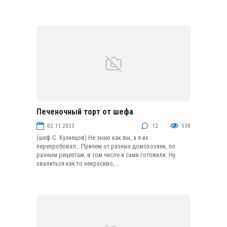
Печеночный торт от шефа
Закусочные торты
02.11.2023
12
530
(шеф С. Кузнецов) Не знаю как вы, а я их
перепробовал… Причем от разных домохозяек, по
разным рецептам, в том числе и сами готовили. Ну
хвалиться как-то некрасиво,...