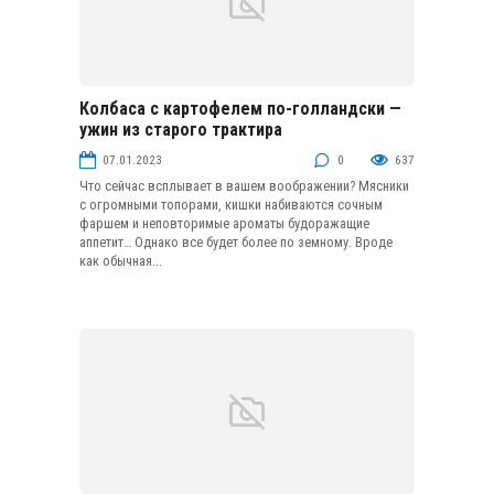
Колбаса с картофелем по-голландски —
Блюда из овощей и грибов
ужин из старого трактира
07.01.2023
0
637
Что сейчас всплывает в вашем воображении? Мясники
с огромными топорами, кишки набиваются сочным
фаршем и неповторимые ароматы будоражащие
аппетит… Однако все будет более по земному. Вроде
как обычная...