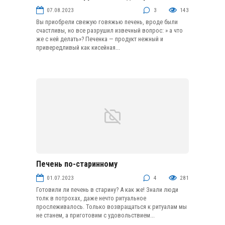
Рулеты и рулетики
07.08.2023
3
143
Вы приобрели свежую говяжью печень, вроде были
счастливы, но все разрушил извечный вопрос: » а что
же с ней делать»? Печенка — продукт нежный и
привередливый как кисейная...
Печень по-старинному
Рулеты и рулетики
01.07.2023
4
281
Готовили ли печень в старину? А как же! Знали люди
толк в потрохах, даже нечто ритуальное
прослеживалось. Только возвращаться к ритуалам мы
не станем, а приготовим с удовольствием...