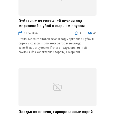
Отбивные из говяжьей печени под
Блюда из субпродуктов и колбасных изделий
морковной шубой и сырным соусом
01.04.2026
0
41
Отбивные из говяжьей печени под морковной шубой и
сырным соусом — это нежное горячее блюдо,
запечённое в духовке. Печень получается мягкой,
сочной и без характерной горечи, а морковь...
Оладьи из печени, гарнированные икрой
Блюда из субпродуктов и колбасных изделий