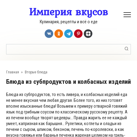
Перейти
Империя вкусов
к
контенту
Кулинария, рецепты и всё о еде
Поиск:
Главная
»
Вторые блюда
блюда из субпродуктов и колбасных изделий
Блюда из субпродуктов, то есть ливера, и колбасных изделий еда
не менее вкусная чем любая другая. Более того, из них готовят
вполне изысканные блюда! Возьмем к примеру отварной говяжий
язык под грибным соусом по классическому русскому рецепту. А
из печени вообще творят шедевры… Правда жарить ее не каждый
умеет, капризная как барышня… Рулетики, котлеты и оладьи из
печени с сыром, шпиком, беконом, печень по-королевски, а как
вкусна говяжья или баранья печенка жареная целиком на гриль-