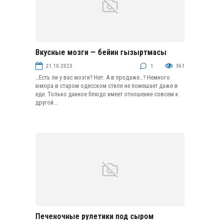
Вкусные мозги — бейин гызыртмасы
Блюда из субпродуктов и колбасных изделий
21.10.2023
1
361
…Есть ли у вас мозги? Нет. А в продаже…? Немного
юмора в старом одесском стиле не помешает даже в
еде. Только данное блюдо имеет отношение совсем к
другой...
Печеночные рулетики под сыром