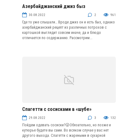
Азербайджанский джиз быз
Блюда из субпродуктов и колбасных изделий
30.08.2022
2
961
Где то уже слышали… Вроде джиз он и есть быз, однако
азербайджанский рецепт из различных потрохов с
картошкой выглядит совсем иначе, да и блюдо
отличается по содержанию. Рассмотрим...
Спагетти с сосисками в «шубе»
Блюда из теста
29.08.2022
3
132
Пойдем одевать сосиски?😜Обязательно, но позже и
кутюрье будете вы сами. Во всяком случае у вас нет
другого выхода. Спагетти с жареными в сухарной