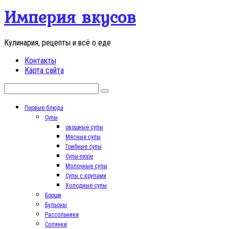
Перейти
Империя вкусов
к
контенту
Кулинария, рецепты и всё о еде
Контакты
Карта сайта
Поиск:
Первые блюда
Супы
овощные супы
Мясные супы
Грибные супы
Супы-пюре
Молочные супы
Супы с крупами
Холодные супы
Борщи
Бульоны
Рассольники
Солянки