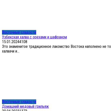
Восточные сладости
Узбекская халва с орехами и шафраном
15.01.2024
4
108
Это знаменитое традиционное лакомство Востока наполнено не тол
халвачи и...
Восточные сладости
Домашний медовый грильяж