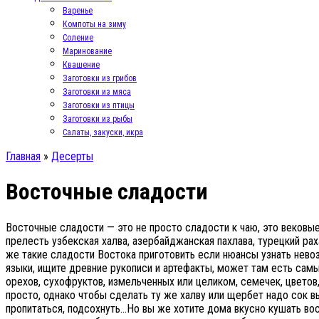
Варенье
Компоты на зиму
Соление
Маринование
Квашение
Заготовки из грибов
Заготовки из мяса
Заготовки из птицы
Заготовки из рыбы
Салаты, закуски, икра
Главная
»
Десерты
Восточные сладости
Восточные сладости — это не просто сладости к чаю, это вековые
прелесть узбекская халва, азербайджанская пахлава, турецкий рах
же такие сладости Востока приготовить если нюансы узнать нево
языки, ищите древние рукописи и артефакты, может там есть самы
орехов, сухофруктов, измельченных или целиком, семечек, цветов
просто, однако чтобы сделать ту же халву или щербет надо сок вы
пропитаться, подсохнуть…Но вы же хотите дома вкусно кушать во