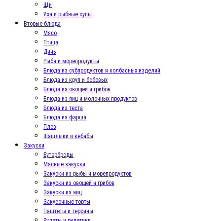
Щи
Уха и рыбные супы
Вторые блюда
Мясо
Птица
Дичь
Рыба и морепродукты
Блюда из субпродуктов и колбасных изделий
Блюда из круп и бобовых
Блюда из овощей и грибов
Блюда из яиц и молочных продуктов
Блюда из теста
Блюда из фарша
Плов
Шашлыки и кебабы
Закуски
Бутерброды
Мясные закуски
Закуски из рыбы и морепродуктов
Закуски из овощей и грибов
Закуски из яиц
Закусочные торты
Паштеты и террины
Рулеты и рулетики