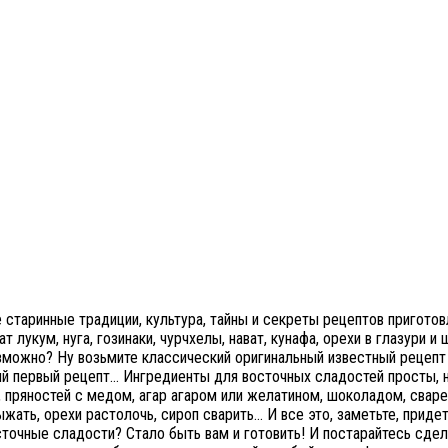
 старинные традиции, культура, тайны и секреты рецептов приготов
ат лукум, нуга, гозинаки, чурчхелы, нават, кунафа, орехи в глазур
зможно? Ну возьмите классический оригинальный известный рецепт 
й первый рецепт… Ингредиенты для восточных сладостей просты, но
, пряностей с медом, агар агаром или желатином, шоколадом, свар
жать, орехи растолочь, сироп сварить… И все это, заметьте, придет
сточные сладости? Стало быть вам и готовить! И постарайтесь сде