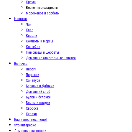
Кремы
Восточные сладости
Мороженое и сорбеты
Напитки
Чай
Квас
Кисели
Компоты и морсы
Коктейли
Лимонады и щербеты
Домашние алкогольные напитки
Выпечка
Пироги
Пирожки
Хачапури
Баранки и бублики
Домашний хлеб
Булки и булочки
Блины и оладьи
Хворост
Куличи
Еда известных людей
Это интересно
Домашние заготовки