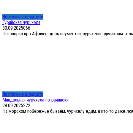
Восточные сладости
Гурийская чурчхела
30.09.2025
0
66
Поговорка про Африку здесь неуместна, чурчхелы одинаковы только
Восточные сладости
Миндальная чурчхела по-рачински
28.09.2025
2
72
На морском побережье бываем, чурчхелу едим, а кто-то даже люби