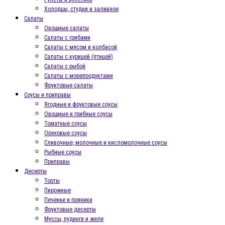
Холодцы, студни и заливное
Салаты
Овощные салаты
Салаты с грибами
Салаты с мясом и колбасой
Салаты с курицей (птицей)
Салаты с рыбой
Салаты с морепродуктами
Фруктовые салаты
Соусы и приправы
Ягодные и фруктовые соусы
Овощные и грибные соусы
Томатные соусы
Ореховые соусы
Сливочные, молочные и кисломолочные соусы
Рыбные соусы
Приправы
Десерты
Торты
Пирожные
Печенье и пряники
Фруктовые десерты
Муссы, пудинги и желе