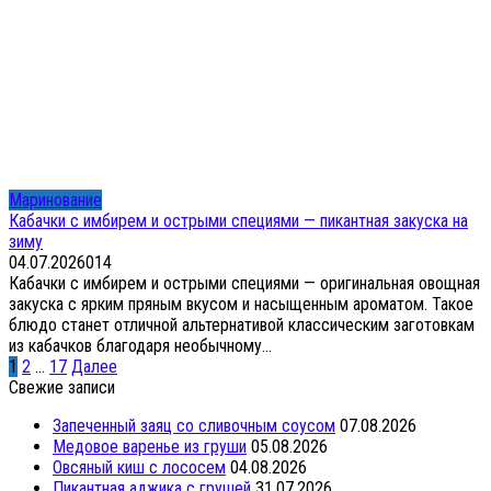
Маринование
Кабачки с имбирем и острыми специями — пикантная закуска на
зиму
04.07.2026
0
14
Кабачки с имбирем и острыми специями — оригинальная овощная
закуска с ярким пряным вкусом и насыщенным ароматом. Такое
блюдо станет отличной альтернативой классическим заготовкам
из кабачков благодаря необычному...
Пагинация
1
2
…
17
Далее
записей
Свежие записи
Запеченный заяц со сливочным соусом
07.08.2026
Медовое варенье из груши
05.08.2026
Овсяный киш с лососем
04.08.2026
Пикантная аджика с грушей
31.07.2026