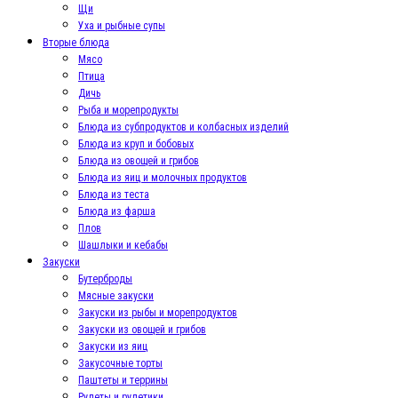
Щи
Уха и рыбные супы
Вторые блюда
Мясо
Птица
Дичь
Рыба и морепродукты
Блюда из субпродуктов и колбасных изделий
Блюда из круп и бобовых
Блюда из овощей и грибов
Блюда из яиц и молочных продуктов
Блюда из теста
Блюда из фарша
Плов
Шашлыки и кебабы
Закуски
Бутерброды
Мясные закуски
Закуски из рыбы и морепродуктов
Закуски из овощей и грибов
Закуски из яиц
Закусочные торты
Паштеты и террины
Рулеты и рулетики