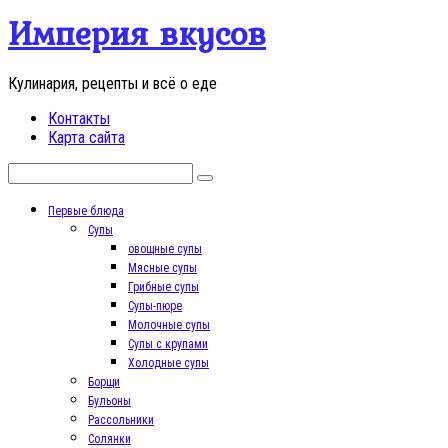
Перейти
Империя вкусов
к
контенту
Кулинария, рецепты и всё о еде
Контакты
Карта сайта
Поиск:
Первые блюда
Супы
овощные супы
Мясные супы
Грибные супы
Супы-пюре
Молочные супы
Супы с крупами
Холодные супы
Борщи
Бульоны
Рассольники
Солянки