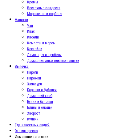
Кремы
Восточные сладости
Мороженое и сорбеты
Напитки
Чай
Квас
Кисели
Компоты и морсы
Коктейли
Лимонады и щербеты
Домашние алкогольные напитки
Выпечка
Пироги
Пирожки
Хачапури
Баранки и бублики
Домашний хлеб
Булки и булочки
Блины и оладьи
Хворост
Куличи
Еда известных людей
Это интересно
Домашние заготовки