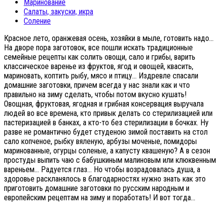
Маринование
Салаты, закуски, икра
Соление
Красное лето, оранжевая осень, хозяйки в мыле, готовить надо…
На дворе пора заготовок, все пошли искать традиционные
семейные рецепты как солить овощи, сало и грибы, варить
классическое варенье из фруктов, ягод и овощей, квасить,
мариновать, коптить рыбу, мясо и птицу… Издревле спасали
домашние заготовки, причем всегда у нас знали как и что
правильно на зиму сделать, чтобы потом вкусно кушать!
Овощная, фруктовая, ягодная и грибная консервация выручала
людей во все времена, кто привык делать со стерилизацией или
пастеризацией в банках, а кто-то без стерилизации в бочках. Ну
разве не романтично будет студеною зимой поставить на стол
сало копченое, рыбку вяленую, арбузы моченые, помидоры
маринованные, огурцы соленые, а капусту квашеную? А в сезон
простуды выпить чаю с бабушкиным малиновым или клюквенным
вареньем… Радуется глаз… Но чтобы возрадовалась душа, а
здоровье раскланялось в благодарностях нужно знать как это
приготовить домашние заготовки по русским народным и
европейским рецептам на зиму и поработать! И вот тогда…