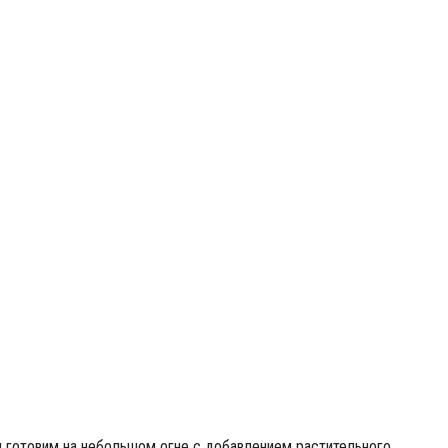
готовим на небольшом огне с добавлением растительного