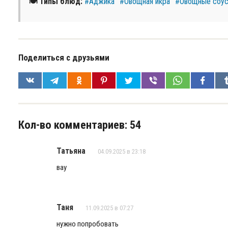
🍽 Типы блюд:
#Аджика
#Овощная икра
#Овощные соу
Поделиться с друзьями
Кол-во комментариев: 54
Татьяна
04.09.2025 в 23:18
вау
Таня
11.09.2025 в 07:27
нужно попробовать