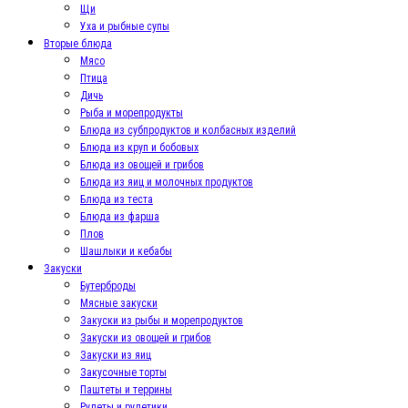
Щи
Уха и рыбные супы
Вторые блюда
Мясо
Птица
Дичь
Рыба и морепродукты
Блюда из субпродуктов и колбасных изделий
Блюда из круп и бобовых
Блюда из овощей и грибов
Блюда из яиц и молочных продуктов
Блюда из теста
Блюда из фарша
Плов
Шашлыки и кебабы
Закуски
Бутерброды
Мясные закуски
Закуски из рыбы и морепродуктов
Закуски из овощей и грибов
Закуски из яиц
Закусочные торты
Паштеты и террины
Рулеты и рулетики