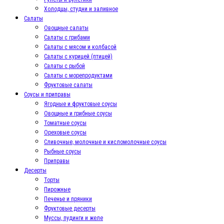
Холодцы, студни и заливное
Салаты
Овощные салаты
Салаты с грибами
Салаты с мясом и колбасой
Салаты с курицей (птицей)
Салаты с рыбой
Салаты с морепродуктами
Фруктовые салаты
Соусы и приправы
Ягодные и фруктовые соусы
Овощные и грибные соусы
Томатные соусы
Ореховые соусы
Сливочные, молочные и кисломолочные соусы
Рыбные соусы
Приправы
Десерты
Торты
Пирожные
Печенье и пряники
Фруктовые десерты
Муссы, пудинги и желе