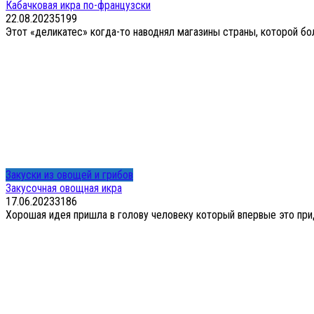
Кабачковая икра по-французски
22.08.2023
5
199
Этот «деликатес» когда-то наводнял магазины страны, которой бол
Закуски из овощей и грибов
Закусочная овощная икра
17.06.2023
3
186
Хорошая идея пришла в голову человеку который впервые это при