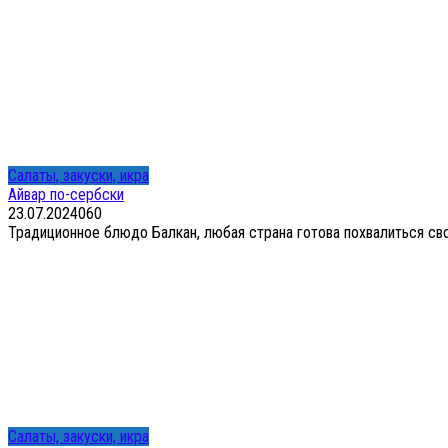
Салаты, закуски, икра
Айвар по-сербски
23.07.2024
0
60
Традиционное блюдо Балкан, любая страна готова похвалиться свои
Салаты, закуски, икра