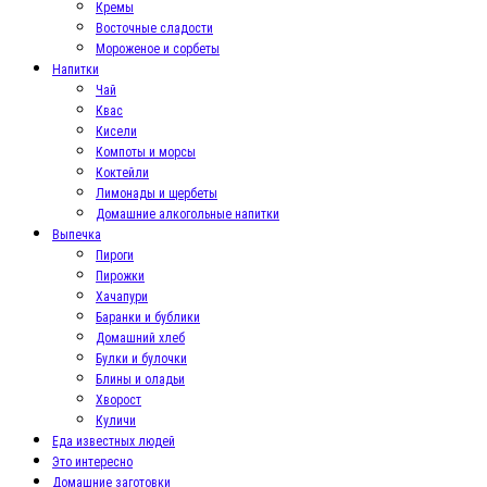
Кремы
Восточные сладости
Мороженое и сорбеты
Напитки
Чай
Квас
Кисели
Компоты и морсы
Коктейли
Лимонады и щербеты
Домашние алкогольные напитки
Выпечка
Пироги
Пирожки
Хачапури
Баранки и бублики
Домашний хлеб
Булки и булочки
Блины и оладьи
Хворост
Куличи
Еда известных людей
Это интересно
Домашние заготовки