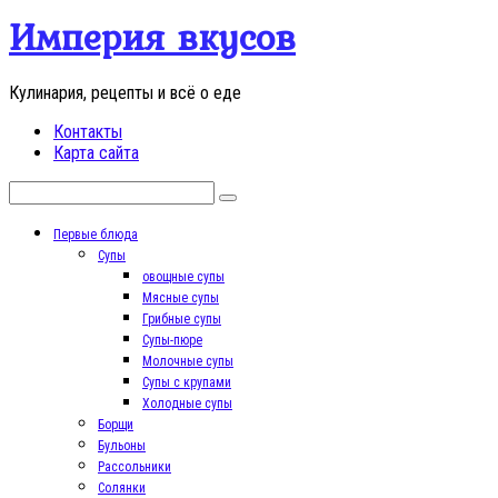
Перейти
Империя вкусов
к
контенту
Кулинария, рецепты и всё о еде
Контакты
Карта сайта
Поиск:
Первые блюда
Супы
овощные супы
Мясные супы
Грибные супы
Супы-пюре
Молочные супы
Супы с крупами
Холодные супы
Борщи
Бульоны
Рассольники
Солянки