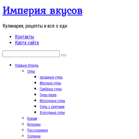
Перейти
Империя вкусов
к
контенту
Кулинария, рецепты и всё о еде
Контакты
Карта сайта
Поиск:
Первые блюда
Супы
овощные супы
Мясные супы
Грибные супы
Супы-пюре
Молочные супы
Супы с крупами
Холодные супы
Борщи
Бульоны
Рассольники
Солянки