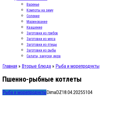
Варенье
Компоты на зиму
Соление
Маринование
Квашение
Заготовки из грибов
Заготовки из мяса
Заготовки из птицы
Заготовки из рыбы
Салаты, закуски, икра
Главная
»
Вторые блюда
»
Рыба и морепродукты
Пшенно-рыбные котлеты
Рыба и морепродукты
DimaDZ
18.04.2025
5
104