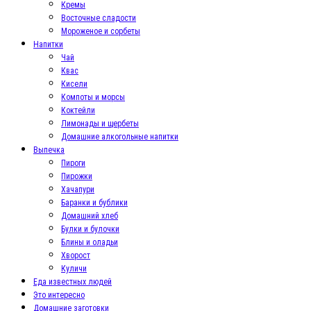
Кремы
Восточные сладости
Мороженое и сорбеты
Напитки
Чай
Квас
Кисели
Компоты и морсы
Коктейли
Лимонады и щербеты
Домашние алкогольные напитки
Выпечка
Пироги
Пирожки
Хачапури
Баранки и бублики
Домашний хлеб
Булки и булочки
Блины и оладьи
Хворост
Куличи
Еда известных людей
Это интересно
Домашние заготовки