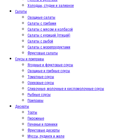
Холодцы, студни и заливное
Салаты
Овощные салаты
Салаты с грибами
Салаты с мясом и колбасой
Салаты с курицей (птицей)
Салаты с рыбой
Салаты с морепродуктами
Фруктовые салаты
Соусы и приправы
Ягодные и фруктовые соусы
Овощные и грибные соусы
Томатные соусы
Ореховые соусы
Сливочные, молочные и кисломолочные соусы
Рыбные соусы
Приправы
Десерты
Торты
Пирожные
Печенье и пряники
Фруктовые десерты
Муссы, пудинги и желе