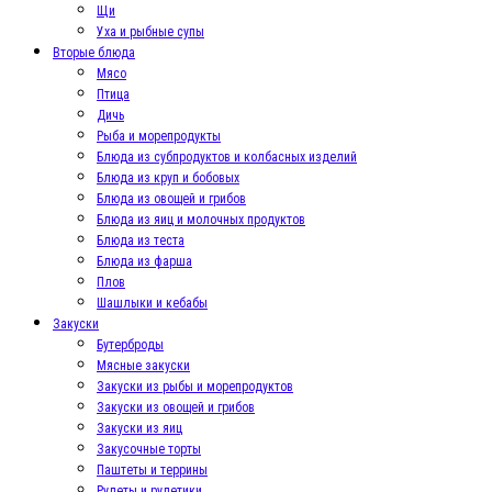
Щи
Уха и рыбные супы
Вторые блюда
Мясо
Птица
Дичь
Рыба и морепродукты
Блюда из субпродуктов и колбасных изделий
Блюда из круп и бобовых
Блюда из овощей и грибов
Блюда из яиц и молочных продуктов
Блюда из теста
Блюда из фарша
Плов
Шашлыки и кебабы
Закуски
Бутерброды
Мясные закуски
Закуски из рыбы и морепродуктов
Закуски из овощей и грибов
Закуски из яиц
Закусочные торты
Паштеты и террины
Рулеты и рулетики