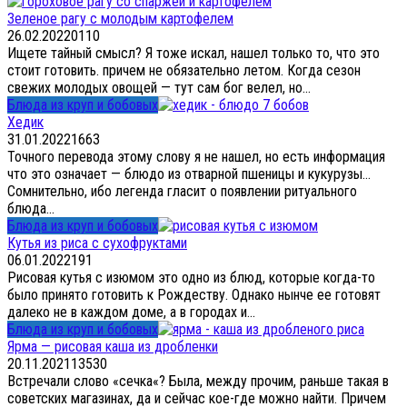
Зеленое рагу с молодым картофелем
26.02.2022
0
110
Ищете тайный смысл? Я тоже искал, нашел только то, что это
стоит готовить. причем не обязательно летом. Когда сезон
свежих молодых овощей — тут сам бог велел, но...
Блюда из круп и бобовых
Хедик
31.01.2022
1
663
Точного перевода этому слову я не нашел, но есть информация
что это означает — блюдо из отварной пшеницы и кукурузы…
Сомнительно, ибо легенда гласит о появлении ритуального
блюда...
Блюда из круп и бобовых
Кутья из риса с сухофруктами
06.01.2022
1
91
Рисовая кутья с изюмом это одно из блюд, которые когда-то
было принято готовить к Рождеству. Однако нынче ее готовят
далеко не в каждом доме, а в городах и...
Блюда из круп и бобовых
Ярма — рисовая каша из дробленки
20.11.2021
13
530
Встречали слово «сечка«? Была, между прочим, раньше такая в
советских магазинах, да и сейчас кое-где можно найти. Причем