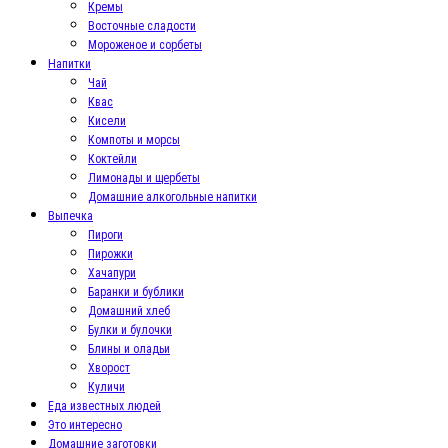
Кремы
Восточные сладости
Мороженое и сорбеты
Напитки
Чай
Квас
Кисели
Компоты и морсы
Коктейли
Лимонады и щербеты
Домашние алкогольные напитки
Выпечка
Пироги
Пирожки
Хачапури
Баранки и бублики
Домашний хлеб
Булки и булочки
Блины и оладьи
Хворост
Куличи
Еда известных людей
Это интересно
Домашние заготовки