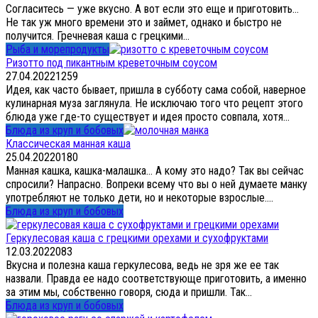
Согласитесь — уже вкусно. А вот если это еще и приготовить…
Не так уж много времени это и займет, однако и быстро не
получится. Гречневая каша с грецкими...
Рыба и морепродукты
Ризотто под пикантным креветочным соусом
27.04.2022
1
259
Идея, как часто бывает, пришла в субботу сама собой, наверное
кулинарная муза заглянула. Не исключаю того что рецепт этого
блюда уже где-то существует и идея просто совпала, хотя...
Блюда из круп и бобовых
Классическая манная каша
25.04.2022
0
180
Манная кашка, кашка-малашка… А кому это надо? Так вы сейчас
спросили? Напрасно. Вопреки всему что вы о ней думаете манку
употребляют не только дети, но и некоторые взрослые....
Блюда из круп и бобовых
Геркулесовая каша с грецкими орехами и сухофруктами
12.03.2022
0
83
Вкусна и полезна каша геркулесова, ведь не зря же ее так
назвали. Правда ее надо соответствующе приготовить, а именно
за этим мы, собственно говоря, сюда и пришли. Так...
Блюда из круп и бобовых