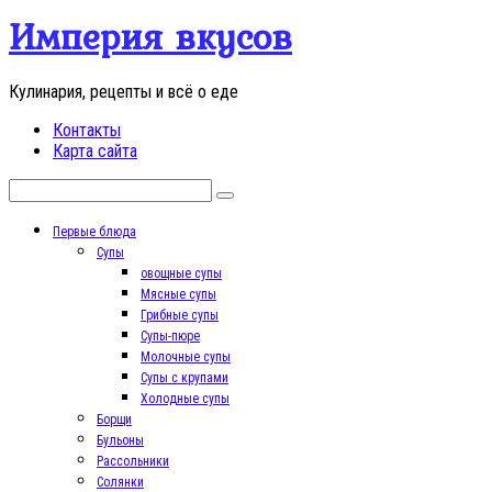
Перейти
Империя вкусов
к
контенту
Кулинария, рецепты и всё о еде
Контакты
Карта сайта
Поиск:
Первые блюда
Супы
овощные супы
Мясные супы
Грибные супы
Супы-пюре
Молочные супы
Супы с крупами
Холодные супы
Борщи
Бульоны
Рассольники
Солянки