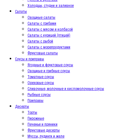
Холодцы, студни и заливное
Салаты
Овощные салаты
Салаты с грибами
Салаты с мясом и колбасой
Салаты с курицей (птицей)
Салаты с рыбой
Салаты с морепродуктами
Фруктовые салаты
Соусы и приправы
Ягодные и фруктовые соусы
Овощные и грибные соусы
Томатные соусы
Ореховые соусы
Сливочные, молочные и кисломолочные соусы
Рыбные соусы
Приправы
Десерты
Торты
Пирожные
Печенье и пряники
Фруктовые десерты
Муссы, пудинги и желе