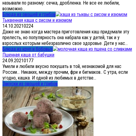
называли по разному: сечка, дробленка. Не все ее любили,
возможно...
Блюда из овощей и грибов
Тыквенная каша с рисом и изюмом
14.10.2021
0
224
Даже не знаю когда мастера приготовления каш придумали эту
прелесть, но популярность она набрала как у детей, так и у
взрослых которым небезразлично свое здоровье. Дети у нас...
Блюда из круп и бобовых
Пшенная каша от бабушки
24.09.2021
0
177
Умели и любили вкусно покушать в той, незнакомой для нас
России… Никаких, между прочим, фри и бигмаков.. С утра, если
угодно, кашка. И одной из любимых в детстве...
Закуски из овощей и грибов