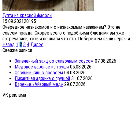
Гупта из красной фасоли
15.09.2021
20
195
Очередное незнакомое и с незнакомым названием? Это не
совсем правда. Скорее всего с подобными блюдами вы уже
встречались, хоть и не знали что это. Побережем ваши нервы и...
Пагинация
Назад
1
2
3
4
Далее
записей
Свежие записи
Запеченный заяц со сливочным соусом
07.08.2026
Медовое варенье из груши
05.08.2026
Овсяный киш с лососем
04.08.2026
Пикантная аджика с грушей
31.07.2026
Варенье «Айвовый мед»
29.07.2026
VK реклама