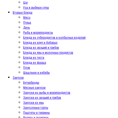
Щи
Уха и рыбные супы
Вторые блюда
Мясо
Птица
Дичь
Рыба и морепродукты
Блюда из субпродуктов и колбасных изделий
Блюда из круп и бобовых
Блюда из овощей и грибов
Блюда из яиц и молочных продуктов
Блюда из теста
Блюда из фарша
Плов
Шашлыки и кебабы
Закуски
Бутерброды
Мясные закуски
Закуски из рыбы и морепродуктов
Закуски из овощей и грибов
Закуски из яиц
Закусочные торты
Паштеты и террины
Рулеты и рулетики