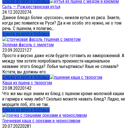
Блюда из круп и бобовых
Сыть — Рождественская кутья
24.12.2022
0
274
Данное блюдо более «русское», нежели кутья из риса. Знаете,
когда рис появился на Руси? Да и не особо это нужно, не о том
речь. С пшеном, я полагаю,...
Блюда из круп и бобовых
Зеленая фасоль с омлетом
23.09.2022
2
127
Просто и вкусно даже если будете готовить из замороженной. А
между тем хотите попробовать произнести национальное
название этого блюда? Лобья чыгыртмасы! Язык не сломали?
Кстати, вы должны его...
Блюда из круп и бобовых
Каша из пшена с творогом
23.08.2022
0
142
Что же мы еще знаем из блюд с пшеном кроме молочной кашки
и гарнира к чему либо? Сколько можете назвать блюд? Ладно, не
морщите лоб, это не так...
Блюда из круп и бобовых
Гречневая каша с орехами и черносливом
20.07.2022
0
281