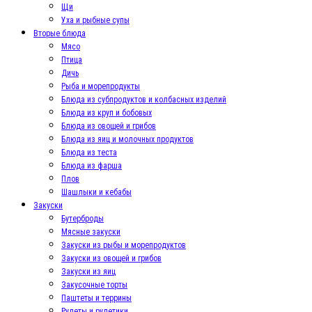
Щи
Уха и рыбные супы
Вторые блюда
Мясо
Птица
Дичь
Рыба и морепродукты
Блюда из субпродуктов и колбасных изделий
Блюда из круп и бобовых
Блюда из овощей и грибов
Блюда из яиц и молочных продуктов
Блюда из теста
Блюда из фарша
Плов
Шашлыки и кебабы
Закуски
Бутерброды
Мясные закуски
Закуски из рыбы и морепродуктов
Закуски из овощей и грибов
Закуски из яиц
Закусочные торты
Паштеты и террины
Рулеты и рулетики