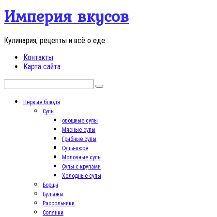
Перейти
Империя вкусов
к
контенту
Кулинария, рецепты и всё о еде
Контакты
Карта сайта
Поиск:
Первые блюда
Супы
овощные супы
Мясные супы
Грибные супы
Супы-пюре
Молочные супы
Супы с крупами
Холодные супы
Борщи
Бульоны
Рассольники
Солянки