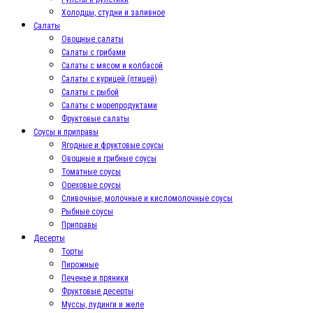
Холодцы, студни и заливное
Салаты
Овощные салаты
Салаты с грибами
Салаты с мясом и колбасой
Салаты с курицей (птицей)
Салаты с рыбой
Салаты с морепродуктами
Фруктовые салаты
Соусы и приправы
Ягодные и фруктовые соусы
Овощные и грибные соусы
Томатные соусы
Ореховые соусы
Сливочные, молочные и кисломолочные соусы
Рыбные соусы
Приправы
Десерты
Торты
Пирожные
Печенье и пряники
Фруктовые десерты
Муссы, пудинги и желе