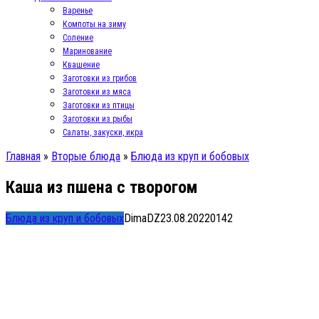
Варенье
Компоты на зиму
Соление
Маринование
Квашение
Заготовки из грибов
Заготовки из мяса
Заготовки из птицы
Заготовки из рыбы
Салаты, закуски, икра
Главная
»
Вторые блюда
»
Блюда из круп и бобовых
Каша из пшена с творогом
Блюда из круп и бобовых
DimaDZ
23.08.2022
0
142