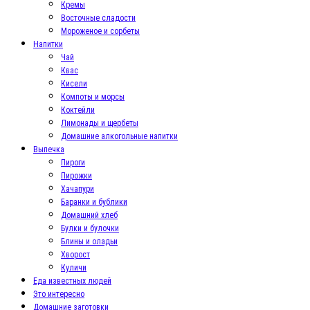
Кремы
Восточные сладости
Мороженое и сорбеты
Напитки
Чай
Квас
Кисели
Компоты и морсы
Коктейли
Лимонады и щербеты
Домашние алкогольные напитки
Выпечка
Пироги
Пирожки
Хачапури
Баранки и бублики
Домашний хлеб
Булки и булочки
Блины и оладьи
Хворост
Куличи
Еда известных людей
Это интересно
Домашние заготовки