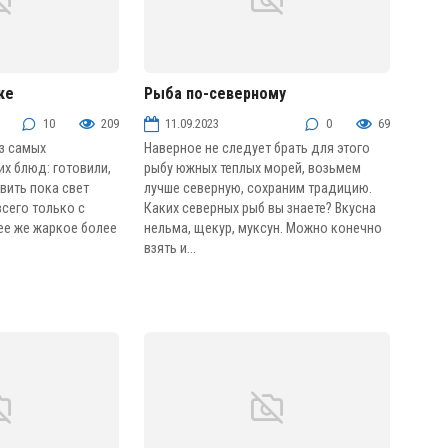
ке
Рыба по-северному
Рыба и морепродукты
10
209
11.09.2023
0
69
из самых
Наверное не следует брать для этого
х блюд: готовили,
рыбу южных теплых морей, возьмем
овить пока свет
лучше северную, сохраним традицию.
всего только с
Каких северных рыб вы знаете? Вкусна
ее же жаркое более
нельма, щекур, муксун. Можно конечно
взять и...