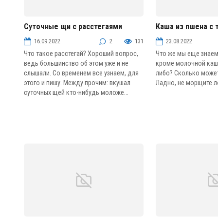
Суточные щи с расстегаями
Каша из пшена с 
Щи
Блюда из круп и боб
16.09.2022
2
131
23.08.2022
Что такое расстегай? Хороший вопрос,
Что же мы еще знаем
ведь большинство об этом уже и не
кроме молочной кашк
слышали. Со временем все узнаем, для
либо? Сколько може
этого и пишу. Между прочим: вкушал
Ладно, не морщите лоб
суточных щей кто-нибудь моложе...