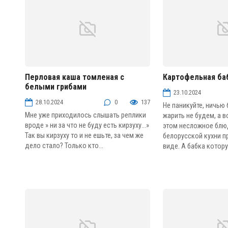
Перловая каша томленая с
Картофельная баб
белыми грибами
Блюда из круп и бобовых
Блюда из овощей и 
23.10.2024
28.10.2024
0
137
Не паникуйте, ничью 
Мне уже приходилось слышать реплики
жарить не будем, а в
вроде » ни за что не буду есть кирзуху…»
этом несложное бл
Так вы кирзуху то и не ешьте, за чем же
белорусской кухни п
дело стало? Только кто...
виде. А бабка котору