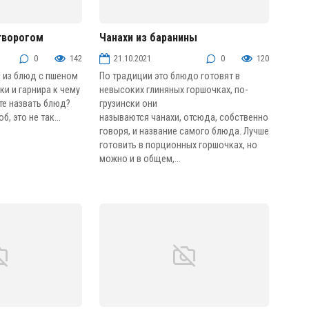
творогом
Чанахи из баранины
овых
Мясо
0
142
21.10.2021
0
120
 из блюд с пшеном
По традиции это блюдо готовят в
и и гарнира к чему
невысоких глиняных горшочках, по-
те назвать блюд?
грузински они
, это не так...
называются чанахи, отсюда, собственно
говоря, и название самого блюда. Лучше
готовить в порционных горшочках, но
можно и в общем,...