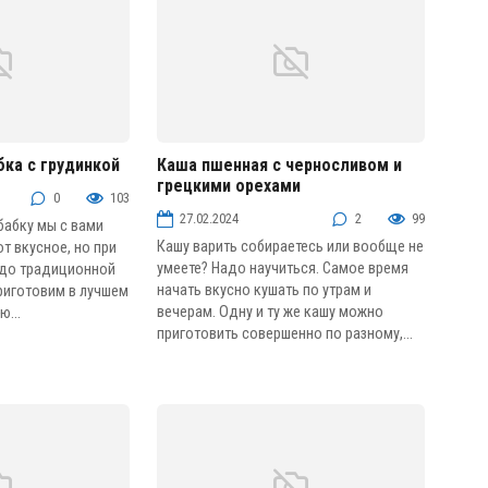
ка с грудинкой
Каша пшенная с черносливом и
грецкими орехами
грибов
Блюда из круп и бобовых
0
103
27.02.2024
2
99
бабку мы с вами
Кашу варить собираетесь или вообще не
от вкусное, но при
умеете? Надо научиться. Самое время
юдо традиционной
начать вкусно кушать по утрам и
риготовим в лучшем
вечерам. Одну и ту же кашу можно
ю...
приготовить совершенно по разному,...