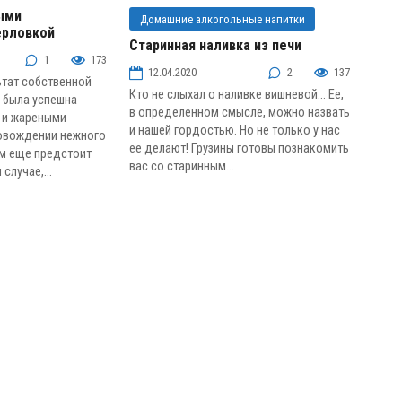
ыми
Домашние алкогольные напитки
ерловкой
ты
Старинная наливка из печи
1
173
12.04.2020
2
137
ьтат собственной
Кто не слыхал о наливке вишневой… Ее,
 была успешна
в определенном смысле, можно назвать
й и жареными
и нашей гордостью. Но не только у нас
овождении нежного
ее делают! Грузины готовы познакомить
ам еще предстоит
вас со старинным...
случае,...