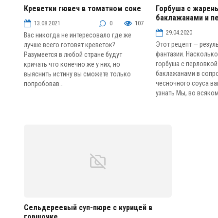
Креветки гювеч в томатном соке
Горбуша с жарен
баклажанами и п
Рыба и морепродукты
Рыба и морепродук
13.08.2021
0
107
29.04.2020
Вас никогда не интересовало где же
Этот рецепт — резул
лучше всего готовят креветок?
фантазии. Насколько
Разумеется в любой стране будут
горбуша с перловко
кричать что конечно же у них, но
баклажанами в сопр
выяснить истину вы сможете только
чесночного соуса в
попробовав...
узнать Мы, во всяком 
Сельдереевый суп-пюре с курицей в
горшочке
Супы-пюре