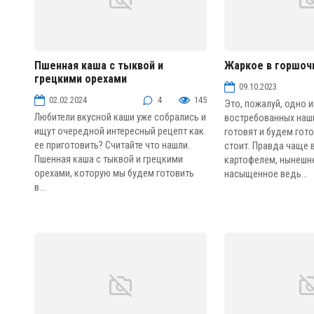
Пшенная каша с тыквой и
Жаркое в горшоч
грецкими орехами
Блюда из круп и бобовых
Мясо
09.10.2023
02.02.2024
4
145
Это, пожалуй, одно 
Любители вкусной каши уже собрались и
востребованных наши
ищут очередной интересный рецепт как
готовят и будем гот
ее приготовить? Считайте что нашли.
стоит. Правда чаще 
Пшенная каша с тыквой и грецкими
картофелем, нынешн
орехами, которую мы будем готовить
насыщенное ведь...
в...