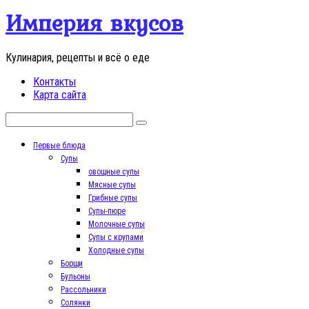
Перейти
Империя вкусов
к
контенту
Кулинария, рецепты и всё о еде
Контакты
Карта сайта
Поиск:
Первые блюда
Супы
овощные супы
Мясные супы
Грибные супы
Супы-пюре
Молочные супы
Супы с крупами
Холодные супы
Борщи
Бульоны
Рассольники
Солянки