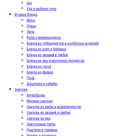
Щи
Уха и рыбные супы
Вторые блюда
Мясо
Птица
Дичь
Рыба и морепродукты
Блюда из субпродуктов и колбасных изделий
Блюда из круп и бобовых
Блюда из овощей и грибов
Блюда из яиц и молочных продуктов
Блюда из теста
Блюда из фарша
Плов
Шашлыки и кебабы
Закуски
Бутерброды
Мясные закуски
Закуски из рыбы и морепродуктов
Закуски из овощей и грибов
Закуски из яиц
Закусочные торты
Паштеты и террины
Рулеты и рулетики