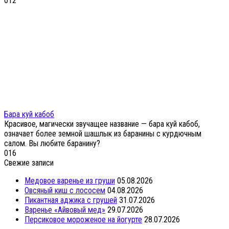
0
12
Бара куй кабоб
Красивое, магически звучащее название — бара куй кабоб,
означает более земной шашлык из баранины с курдючным
салом. Вы любите баранину?
0
16
Свежие записи
Медовое варенье из груши
05.08.2026
Овсяный киш с лососем
04.08.2026
Пикантная аджика с грушей
31.07.2026
Варенье «Айвовый мед»
29.07.2026
Персиковое мороженое на йогурте
28.07.2026