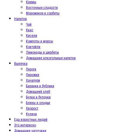
Кремы
Восточные сладости
Мороженое и сорбеты
Напитки
Чай
Квас
Кисели
Компоты и морсы
Коктейли
Лимонады и щербеты
Домашние алкогольные напитки
Выпечка
Пироги
Пирожки
Хачапури
Баранки и бублики
Домашний хлеб
Булки и булочки
Блины и оладьи
Хворост
Куличи
Еда известных людей
Это интересно
Домашние заготовки