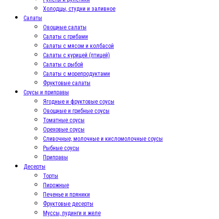
Холодцы, студни и заливное
Салаты
Овощные салаты
Салаты с грибами
Салаты с мясом и колбасой
Салаты с курицей (птицей)
Салаты с рыбой
Салаты с морепродуктами
Фруктовые салаты
Соусы и приправы
Ягодные и фруктовые соусы
Овощные и грибные соусы
Томатные соусы
Ореховые соусы
Сливочные, молочные и кисломолочные соусы
Рыбные соусы
Приправы
Десерты
Торты
Пирожные
Печенье и пряники
Фруктовые десерты
Муссы, пудинги и желе