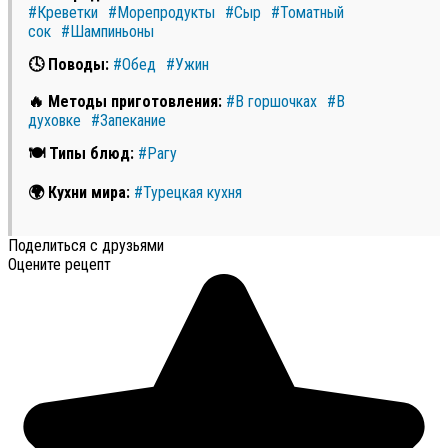
#Креветки
#Морепродукты
#Сыр
#Томатный
сок
#Шампиньоны
🕓 Поводы:
#Обед
#Ужин
🔥 Методы приготовления:
#В горшочках
#В
духовке
#Запекание
🍽 Типы блюд:
#Рагу
🌍 Кухни мира:
#Турецкая кухня
Поделиться с друзьями
Оцените рецепт