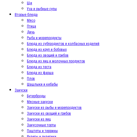
Щи
Уха и рыбные супы
Вторые блюда
Мясо
Птица
Дичь
Рыба и морепродукты
Блюда из субпродуктов и колбасных изделий
Блюда из круп и бобовых
Блюда из овощей и грибов
Блюда из яиц и молочных продуктов
Блюда из теста
Блюда из фарша
Плов
Шашлыки и кебабы
Закуски
Бутерброды
Мясные закуски
Закуски из рыбы и морепродуктов
Закуски из овощей и грибов
Закуски из яиц
Закусочные торты
Паштеты и террины
Рулеты и рулетики