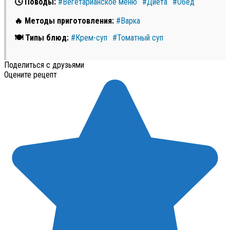
🕓 Поводы:
#Вегетарианское меню
#Диета
#Обед
🔥 Методы приготовления:
#Варка
🍽 Типы блюд:
#Крем-суп
#Томатный суп
Поделиться с друзьями
Оцените рецепт