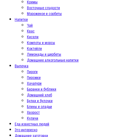
Кремы
Восточные сладости
Мороженое и сорбеты
Напитки
Чай
Квас
Кисели
Компоты и морсы
Коктейли
Лимонады и щербеты
Домашние алкогольные напитки
Выпечка
Пироги
Пирожки
Хачапури
Баранки и бублики
Домашний хлеб
Булки и булочки
Блины и оладьи
Хворост
Куличи
Еда известных людей
Это интересно
Домашние заготовки