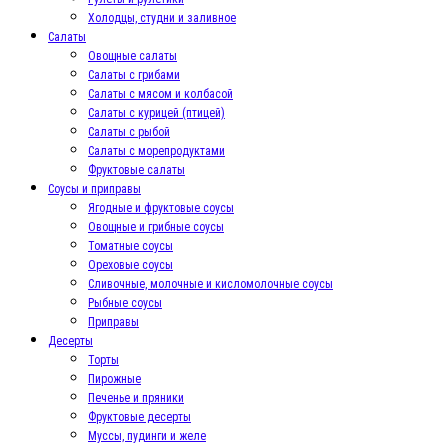
Холодцы, студни и заливное
Салаты
Овощные салаты
Салаты с грибами
Салаты с мясом и колбасой
Салаты с курицей (птицей)
Салаты с рыбой
Салаты с морепродуктами
Фруктовые салаты
Соусы и приправы
Ягодные и фруктовые соусы
Овощные и грибные соусы
Томатные соусы
Ореховые соусы
Сливочные, молочные и кисломолочные соусы
Рыбные соусы
Приправы
Десерты
Торты
Пирожные
Печенье и пряники
Фруктовые десерты
Муссы, пудинги и желе