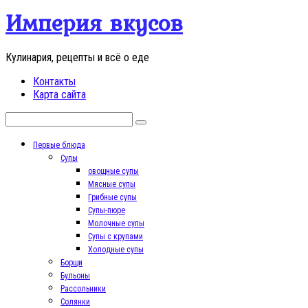
Перейти
Империя вкусов
к
контенту
Кулинария, рецепты и всё о еде
Контакты
Карта сайта
Поиск:
Первые блюда
Супы
овощные супы
Мясные супы
Грибные супы
Супы-пюре
Молочные супы
Супы с крупами
Холодные супы
Борщи
Бульоны
Рассольники
Солянки