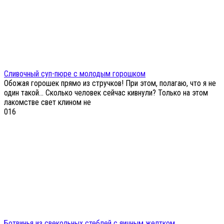
Сливочный суп-пюре с молодым горошком
Обожая горошек прямо из стручков! При этом, полагаю, что я не
один такой… Сколько человек сейчас кивнули? Только на этом
лакомстве свет клином не
0
16
Ботвинья из свекольных стеблей с яичным желтком