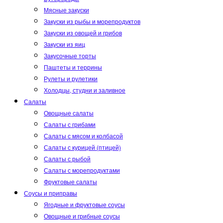
Мясные закуски
Закуски из рыбы и морепродуктов
Закуски из овощей и грибов
Закуски из яиц
Закусочные торты
Паштеты и террины
Рулеты и рулетики
Холодцы, студни и заливное
Салаты
Овощные салаты
Салаты с грибами
Салаты с мясом и колбасой
Салаты с курицей (птицей)
Салаты с рыбой
Салаты с морепродуктами
Фруктовые салаты
Соусы и приправы
Ягодные и фруктовые соусы
Овощные и грибные соусы