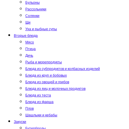
Бульоны
Рассольники
Солянки
Щи
Уха и рыбные супы
Вторые блюда
Мясо
Птица
Дичь
Рыба и морепродукты
Блюда из субпродуктов и колбасных изделий
Блюда из круп и бобовых
Блюда из овощей и грибов
Блюда из яиц и молочных продуктов
Блюда из теста
Блюда из фарша
Плов
Шашлыки и кебабы
Закуски
Бутерброды