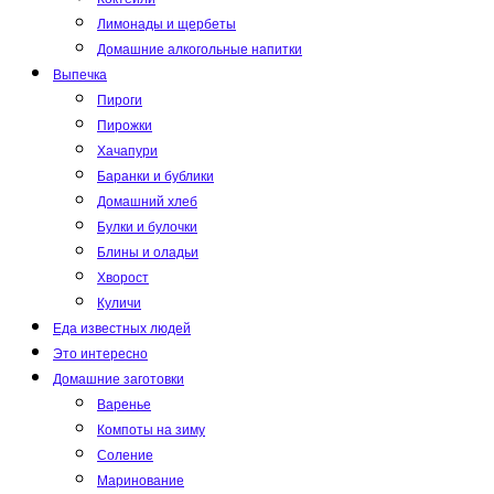
Лимонады и щербеты
Домашние алкогольные напитки
Выпечка
Пироги
Пирожки
Хачапури
Баранки и бублики
Домашний хлеб
Булки и булочки
Блины и оладьи
Хворост
Куличи
Еда известных людей
Это интересно
Домашние заготовки
Варенье
Компоты на зиму
Соление
Маринование