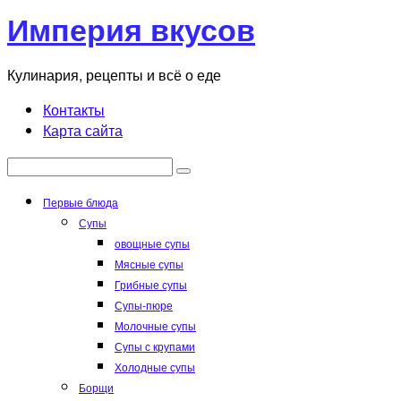
Перейти
Империя вкусов
к
контенту
Кулинария, рецепты и всё о еде
Контакты
Карта сайта
Поиск:
Первые блюда
Супы
овощные супы
Мясные супы
Грибные супы
Супы-пюре
Молочные супы
Супы с крупами
Холодные супы
Борщи