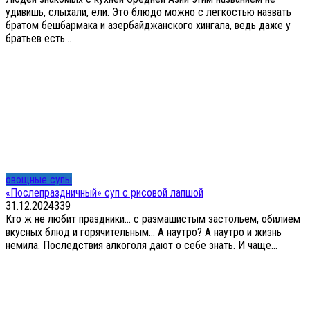
удивишь, слыхали, ели. Это блюдо можно с легкостью назвать
братом бешбармака и азербайджанского хингала, ведь даже у
братьев есть...
овощные супы
«Послепраздничный» суп с рисовой лапшой
31.12.2024
3
39
Кто ж не любит праздники… с размашистым застольем, обилием
вкусных блюд и горячительным… А наутро? А наутро и жизнь
немила. Последствия алкоголя дают о себе знать. И чаще...