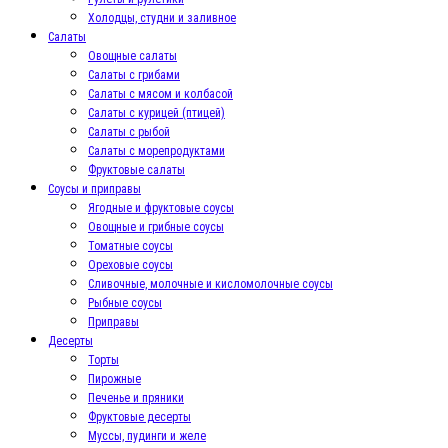
Холодцы, студни и заливное
Салаты
Овощные салаты
Салаты с грибами
Салаты с мясом и колбасой
Салаты с курицей (птицей)
Салаты с рыбой
Салаты с морепродуктами
Фруктовые салаты
Соусы и приправы
Ягодные и фруктовые соусы
Овощные и грибные соусы
Томатные соусы
Ореховые соусы
Сливочные, молочные и кисломолочные соусы
Рыбные соусы
Приправы
Десерты
Торты
Пирожные
Печенье и пряники
Фруктовые десерты
Муссы, пудинги и желе