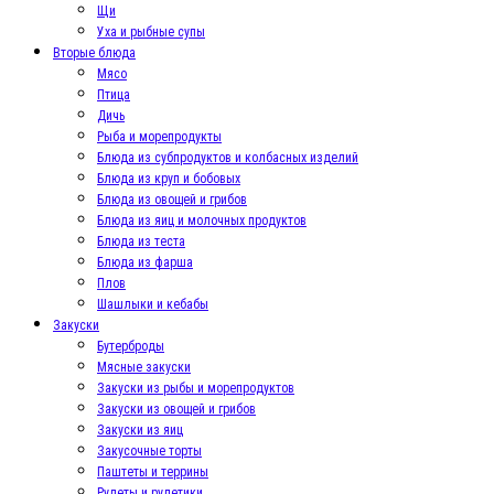
Щи
Уха и рыбные супы
Вторые блюда
Мясо
Птица
Дичь
Рыба и морепродукты
Блюда из субпродуктов и колбасных изделий
Блюда из круп и бобовых
Блюда из овощей и грибов
Блюда из яиц и молочных продуктов
Блюда из теста
Блюда из фарша
Плов
Шашлыки и кебабы
Закуски
Бутерброды
Мясные закуски
Закуски из рыбы и морепродуктов
Закуски из овощей и грибов
Закуски из яиц
Закусочные торты
Паштеты и террины
Рулеты и рулетики