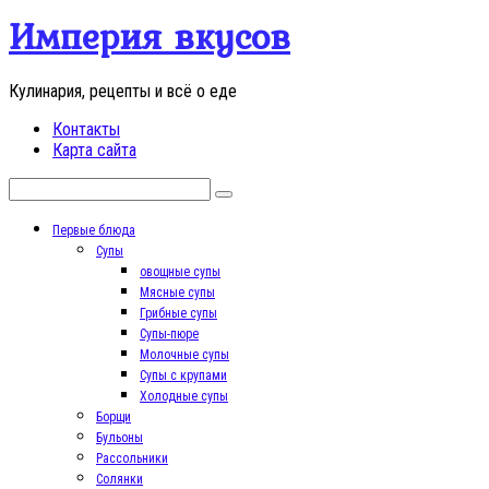
Перейти
Империя вкусов
к
контенту
Кулинария, рецепты и всё о еде
Контакты
Карта сайта
Поиск:
Первые блюда
Супы
овощные супы
Мясные супы
Грибные супы
Супы-пюре
Молочные супы
Супы с крупами
Холодные супы
Борщи
Бульоны
Рассольники
Солянки