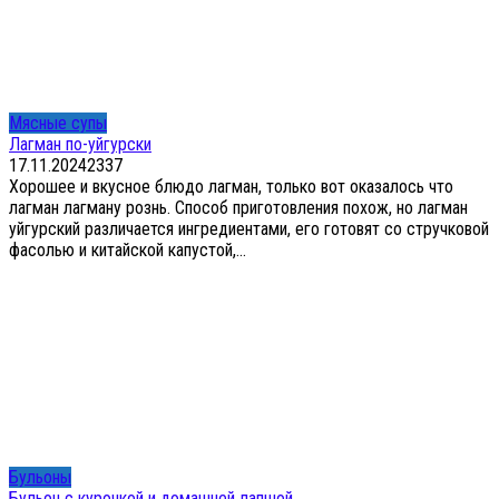
Мясные супы
Лагман по-уйгурски
17.11.2024
2
337
Хорошее и вкусное блюдо лагман, только вот оказалось что
лагман лагману рознь. Способ приготовления похож, но лагман
уйгурский различается ингредиентами, его готовят со стручковой
фасолью и китайской капустой,...
Бульоны
Бульон с курочкой и домашней лапшой