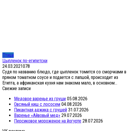
Птица
Цыпленок по-египетски
24.03.2021
0
78
Судя по названию блюдо, где цыпленок томится со сморчками в
пряном томатном соусе и подается с лапшой, происходит из
Египта, а африканская кухня нам знакома мало, в основном...
Свежие записи
Медовое варенье из груши
05.08.2026
Овсяный киш с лососем
04.08.2026
Пикантная аджика с грушей
31.07.2026
Варенье «Айвовый мед»
29.07.2026
Персиковое мороженое на йогурте
28.07.2026