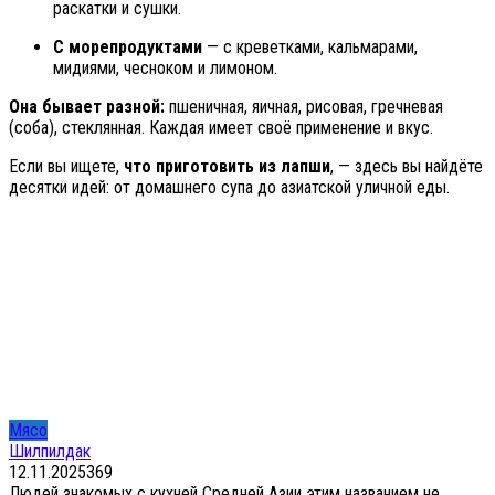
раскатки и сушки.
С морепродуктами
— с креветками, кальмарами,
мидиями, чесноком и лимоном.
Она бывает разной:
пшеничная, яичная, рисовая, гречневая
(соба), стеклянная. Каждая имеет своё применение и вкус.
Если вы ищете,
что приготовить из лапши
, — здесь вы найдёте
десятки идей: от домашнего супа до азиатской уличной еды.
Мясо
Шилпилдак
12.11.2025
3
69
Людей знакомых с кухней Средней Азии этим названием не