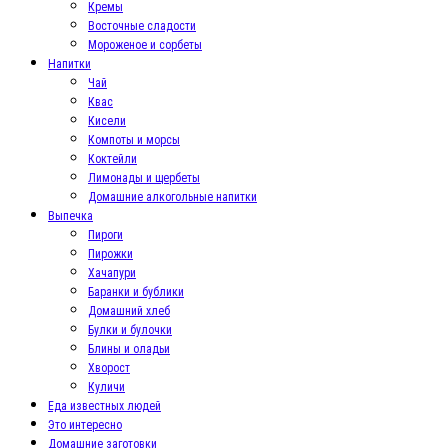
Кремы
Восточные сладости
Мороженое и сорбеты
Напитки
Чай
Квас
Кисели
Компоты и морсы
Коктейли
Лимонады и щербеты
Домашние алкогольные напитки
Выпечка
Пироги
Пирожки
Хачапури
Баранки и бублики
Домашний хлеб
Булки и булочки
Блины и оладьи
Хворост
Куличи
Еда известных людей
Это интересно
Домашние заготовки