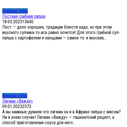
Грибные супы
Постная грибная лапша
18.03.2023
13
640
Пост — дело хорошее, традиции блюсти надо, но при этом
вкусного супчика-то все равно хочется! Для этого грибной суп-
лапша с картофелем и овощами — самое то: и вкусная,...
Мясные супы
Лагман «Важду»
09.01.2023
2
373
А вы наивные думали что лагман он и в Африке лапша с мясом?
Ни в коем случае! Лагман «Важду» — ташкентский рецепт, а
способ приготовления соуса для него...