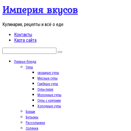
Перейти
Империя вкусов
к
контенту
Кулинария, рецепты и всё о еде
Контакты
Карта сайта
Поиск:
Первые блюда
Супы
овощные супы
Мясные супы
Грибные супы
Супы-пюре
Молочные супы
Супы с крупами
Холодные супы
Борщи
Бульоны
Рассольники
Солянки