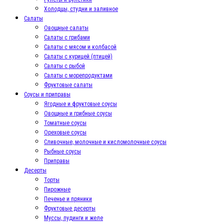
Холодцы, студни и заливное
Салаты
Овощные салаты
Салаты с грибами
Салаты с мясом и колбасой
Салаты с курицей (птицей)
Салаты с рыбой
Салаты с морепродуктами
Фруктовые салаты
Соусы и приправы
Ягодные и фруктовые соусы
Овощные и грибные соусы
Томатные соусы
Ореховые соусы
Сливочные, молочные и кисломолочные соусы
Рыбные соусы
Приправы
Десерты
Торты
Пирожные
Печенье и пряники
Фруктовые десерты
Муссы, пудинги и желе