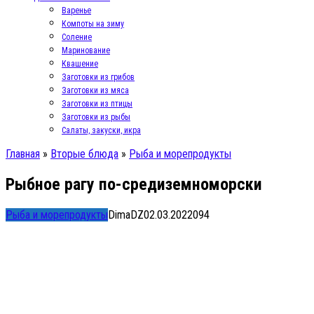
Варенье
Компоты на зиму
Соление
Маринование
Квашение
Заготовки из грибов
Заготовки из мяса
Заготовки из птицы
Заготовки из рыбы
Салаты, закуски, икра
Главная
»
Вторые блюда
»
Рыба и морепродукты
Рыбное рагу по-средиземноморски
Рыба и морепродукты
DimaDZ
02.03.2022
0
94