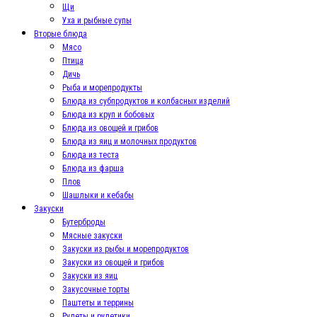
Щи
Уха и рыбные супы
Вторые блюда
Мясо
Птица
Дичь
Рыба и морепродукты
Блюда из субпродуктов и колбасных изделий
Блюда из круп и бобовых
Блюда из овощей и грибов
Блюда из яиц и молочных продуктов
Блюда из теста
Блюда из фарша
Плов
Шашлыки и кебабы
Закуски
Бутерброды
Мясные закуски
Закуски из рыбы и морепродуктов
Закуски из овощей и грибов
Закуски из яиц
Закусочные торты
Паштеты и террины
Рулеты и рулетики