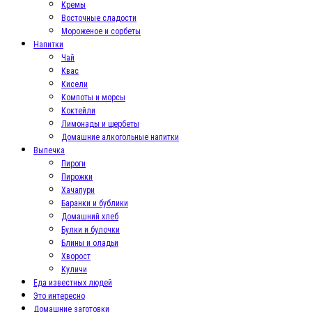
Кремы
Восточные сладости
Мороженое и сорбеты
Напитки
Чай
Квас
Кисели
Компоты и морсы
Коктейли
Лимонады и щербеты
Домашние алкогольные напитки
Выпечка
Пироги
Пирожки
Хачапури
Баранки и бублики
Домашний хлеб
Булки и булочки
Блины и оладьи
Хворост
Куличи
Еда известных людей
Это интересно
Домашние заготовки