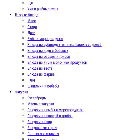
Щи
Уха и рыбные супы
Вторые блюда
Мясо
Птица
Дичь
Рыба и морепродукты
Блюда из субпродуктов и колбасных изделий
Блюда из круп и бобовых
Блюда из овощей и грибов
Блюда из яиц и молочных продуктов
Блюда из теста
Блюда из фарша
Плов
Шашлыки и кебабы
Закуски
Бутерброды
Мясные закуски
Закуски из рыбы и морепродуктов
Закуски из овощей и грибов
Закуски из яиц
Закусочные торты
Паштеты и террины
Рулеты и рулетики