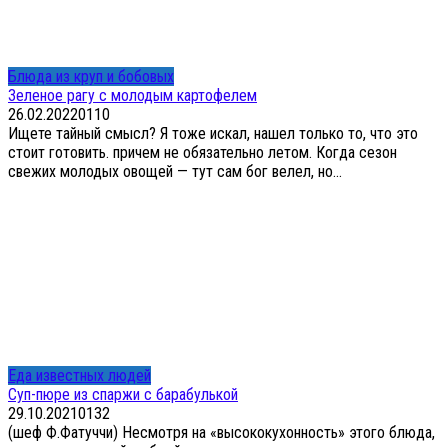
Блюда из круп и бобовых
Зеленое рагу с молодым картофелем
26.02.2022
0
110
Ищете тайный смысл? Я тоже искал, нашел только то, что это
стоит готовить. причем не обязательно летом. Когда сезон
свежих молодых овощей — тут сам бог велел, но...
Еда известных людей
Суп-пюре из спаржи с барабулькой
29.10.2021
0
132
(шеф Ф.Фатуччи) Несмотря на «высококухонность» этого блюда,