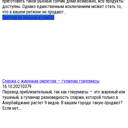
приготовить такой рыбный супчик дома возможно, все продукты
доступны. Однако единственным исключением может стать то,
что в вашем регионе не продают...
Закуски из овощей и грибов
Спаржа с жареным омлетом — гуланчар говурмасы
16.10.2021
0
379
Перевод приблизительный, так как говурмасы — это жареный или
тушеный, а гуланчар разновидность спаржи, которой только в
Азербайджане растет 9 видов. В вашем городе такую продают?
Если нет,...