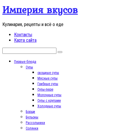
Перейти
Империя вкусов
к
контенту
Кулинария, рецепты и всё о еде
Контакты
Карта сайта
Поиск:
Первые блюда
Супы
овощные супы
Мясные супы
Грибные супы
Супы-пюре
Молочные супы
Супы с крупами
Холодные супы
Борщи
Бульоны
Рассольники
Солянки