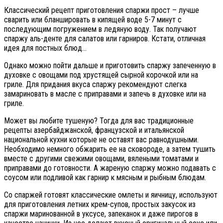
Классический рецепт приготовления спаржи прост – лучше
сварить или бланшировать в кипящей воде 5-7 минут с
последующим погружением в ледяную воду. Так получают
спаржу аль-денте для салатов или гарниров. Кстати, отличная
идея для постных блюд…
Однако можно пойти дальше и приготовить спаржу запеченную в
духовке с овощами под хрустящей сырной корочкой или на
гриле. Для придания вкуса спаржу рекомендуют слегка
замариновать в масле с приправами и запечь в духовке или на
гриле.
Может вы любите тушеную? Тогда для вас традиционные
рецепты азербайджанской, французской и итальянской
национальной кухни которые не оставят вас равнодушными.
Необходимо немного обжарить ее на сковороде, а затем тушить
вместе с другими свежими овощами, вялеными томатами и
приправами до готовности. А жареную спаржу можно подавать с
соусом или подливой как гарнир к мясным и рыбным блюдам.
Со спаржей готовят классические омлеты и яичницу, используют
для приготовления летних крем-супов, простых закусок из
спаржи маринованной в уксусе, запеканок и даже пирогов в