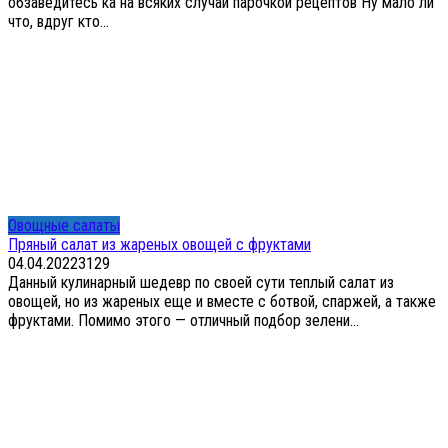
обзаведитесь ка на всяких случай парочкой рецептов Ну мало ли
что, вдруг кто...
Овощные салаты
Пряный салат из жареных овощей с фруктами
04.04.2022
3
129
Данный кулинарный шедевр по своей сути теплый салат из
овощей, но из жареных еще и вместе с ботвой, спаржей, а также
фруктами. Помимо этого — отличный подбор зелени...