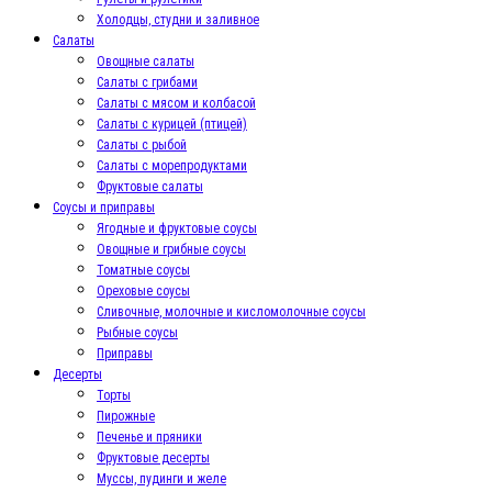
Холодцы, студни и заливное
Салаты
Овощные салаты
Салаты с грибами
Салаты с мясом и колбасой
Салаты с курицей (птицей)
Салаты с рыбой
Салаты с морепродуктами
Фруктовые салаты
Соусы и приправы
Ягодные и фруктовые соусы
Овощные и грибные соусы
Томатные соусы
Ореховые соусы
Сливочные, молочные и кисломолочные соусы
Рыбные соусы
Приправы
Десерты
Торты
Пирожные
Печенье и пряники
Фруктовые десерты
Муссы, пудинги и желе