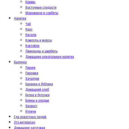
Кремы
Восточные сладости
Мороженое и сорбеты
Напитки
Чай
Квас
Кисели
Компоты и морсы
Коктейли
Лимонады и щербеты
Домашние алкогольные напитки
Выпечка
Пироги
Пирожки
Хачапури
Баранки и бублики
Домашний хлеб
Булки и булочки
Блины и оладьи
Хворост
Куличи
Еда известных людей
Это интересно
Домашние заготовки