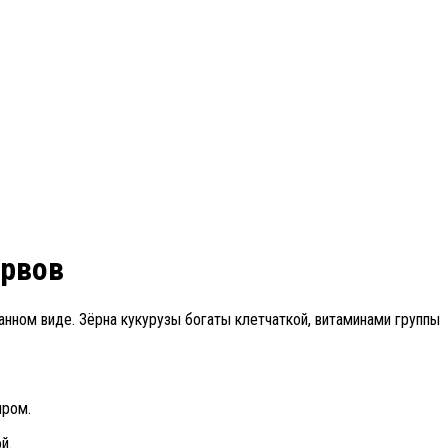
ервов
нном виде. Зёрна кукурузы богаты клетчаткой, витаминами группы
ыром.
й.