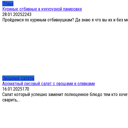
Птица
Куриные отбивные в кукурузной панировке
28.01.2025
2
243
Пройдемся по куриным отбивнушкам? Да знаю я что вы их и без мо
Овощные салаты
Ароматный рисовый салат с овощами и оливками
16.01.2025
1
70
Салат который успешно заменит полноценное блюдо тем кто хочет 
сварить,...