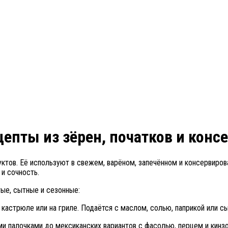
епты из зёрен, початков и конс
тов. Её используют в свежем, варёном, запечённом и консервирова
и сочность.
ые, сытные и сезонные:
 кастрюле или на гриле. Подаётся с маслом, солью, паприкой или с
и палочками до мексиканских вариантов с фасолью, перцем и кинзо