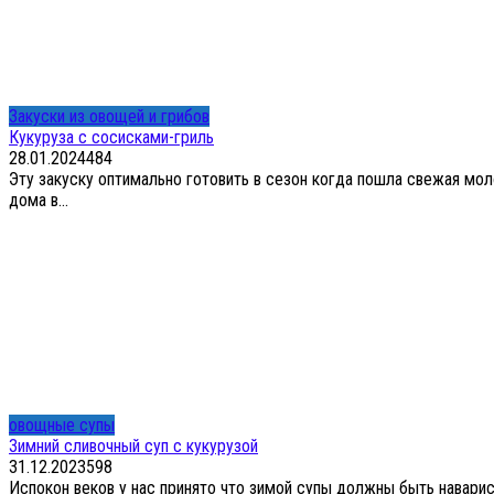
Закуски из овощей и грибов
Кукуруза с сосисками-гриль
28.01.2024
4
84
Эту закуску оптимально готовить в сезон когда пошла свежая мол
дома в...
овощные супы
Зимний сливочный суп с кукурузой
31.12.2023
5
98
Испокон веков у нас принято что зимой супы должны быть наварис