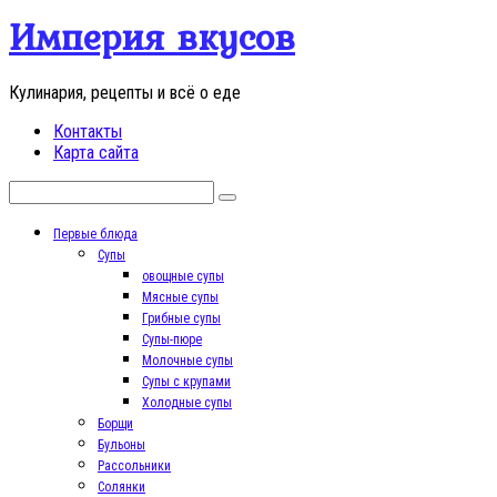
Перейти
Империя вкусов
к
контенту
Кулинария, рецепты и всё о еде
Контакты
Карта сайта
Поиск:
Первые блюда
Супы
овощные супы
Мясные супы
Грибные супы
Супы-пюре
Молочные супы
Супы с крупами
Холодные супы
Борщи
Бульоны
Рассольники
Солянки