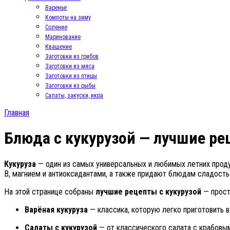
Варенье
Компоты на зиму
Соление
Маринование
Квашение
Заготовки из грибов
Заготовки из мяса
Заготовки из птицы
Заготовки из рыбы
Салаты, закуски, икра
Главная
Блюда с кукурузой — лучшие рец
Кукуруза
— один из самых универсальных и любимых летних продук
B, магнием и антиоксидантами, а также придают блюдам сладость 
На этой странице собраны
лучшие рецепты с кукурузой
— прост
Варёная кукуруза
— классика, которую легко приготовить в
Салаты с кукурузой
— от классического салата с крабовым