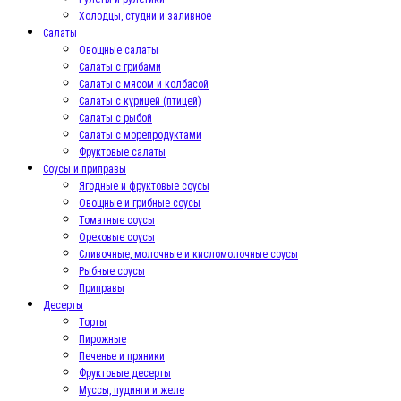
Холодцы, студни и заливное
Салаты
Овощные салаты
Салаты с грибами
Салаты с мясом и колбасой
Салаты с курицей (птицей)
Салаты с рыбой
Салаты с морепродуктами
Фруктовые салаты
Соусы и приправы
Ягодные и фруктовые соусы
Овощные и грибные соусы
Томатные соусы
Ореховые соусы
Сливочные, молочные и кисломолочные соусы
Рыбные соусы
Приправы
Десерты
Торты
Пирожные
Печенье и пряники
Фруктовые десерты
Муссы, пудинги и желе