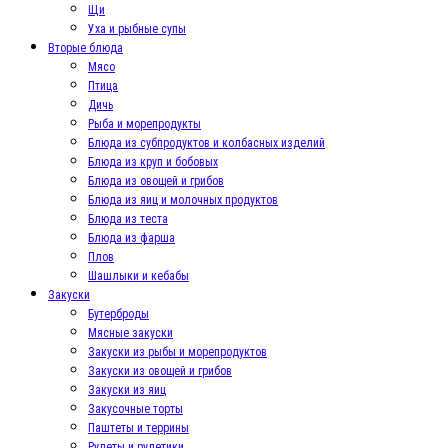
Щи
Уха и рыбные супы
Вторые блюда
Мясо
Птица
Дичь
Рыба и морепродукты
Блюда из субпродуктов и колбасных изделий
Блюда из круп и бобовых
Блюда из овощей и грибов
Блюда из яиц и молочных продуктов
Блюда из теста
Блюда из фарша
Плов
Шашлыки и кебабы
Закуски
Бутерброды
Мясные закуски
Закуски из рыбы и морепродуктов
Закуски из овощей и грибов
Закуски из яиц
Закусочные торты
Паштеты и террины
Рулеты и рулетики