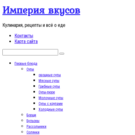
Перейти
Империя вкусов
к
контенту
Кулинария, рецепты и всё о еде
Контакты
Карта сайта
Поиск:
Первые блюда
Супы
овощные супы
Мясные супы
Грибные супы
Супы-пюре
Молочные супы
Супы с крупами
Холодные супы
Борщи
Бульоны
Рассольники
Солянки