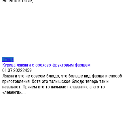
Но есть и такие,...
Птица
Курица лявянги с орехово-фруктовым фаршем
01.07.2022
2
459
Лявянги это не совсем блюдо, это больше вид фарша и способ
приготовления. Хотя это талышское блюдо теперь так и
называют. Причем кто то называет «лаванги», а кто-то
«левенги»…...