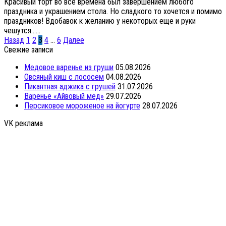
Красивый торт во все времена был завершением любого
праздника и украшением стола. Но сладкого то хочется и помимо
праздников! Вдобавок к желанию у некоторых еще и руки
чешутся…...
Пагинация
Назад
1
2
3
4
…
6
Далее
записей
Свежие записи
Медовое варенье из груши
05.08.2026
Овсяный киш с лососем
04.08.2026
Пикантная аджика с грушей
31.07.2026
Варенье «Айвовый мед»
29.07.2026
Персиковое мороженое на йогурте
28.07.2026
VK реклама