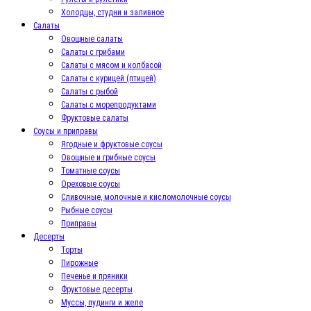
Холодцы, студни и заливное
Салаты
Овощные салаты
Салаты с грибами
Салаты с мясом и колбасой
Салаты с курицей (птицей)
Салаты с рыбой
Салаты с морепродуктами
Фруктовые салаты
Соусы и приправы
Ягодные и фруктовые соусы
Овощные и грибные соусы
Томатные соусы
Ореховые соусы
Сливочные, молочные и кисломолочные соусы
Рыбные соусы
Приправы
Десерты
Торты
Пирожные
Печенье и пряники
Фруктовые десерты
Муссы, пудинги и желе