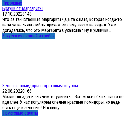
Пирожные
Брауни от Маргариты
17.10.2022
3
143
Что за таинственная Маргарита? Да та самая, которая когда-то
пела за весь ансамбль, причем ее саму никто не видел. Уже
догадались, что это Маргарита Суханкина? Ну и умнички....
Закуски из овощей и грибов
Зеленые помидоры с ореховым соусом
22.08.2022
0
168
Можно ли здесь вас чем то удивить… Все может быть, никто не
идеален. У нас популярны спелые красные помидоры, но ведь
есть еще и зеленые! И в пищу,...
Фруктовые салаты