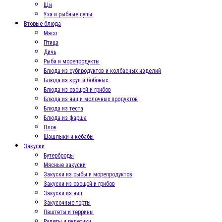
Щи
Уха и рыбные супы
Вторые блюда
Мясо
Птица
Дичь
Рыба и морепродукты
Блюда из субпродуктов и колбасных изделий
Блюда из круп и бобовых
Блюда из овощей и грибов
Блюда из яиц и молочных продуктов
Блюда из теста
Блюда из фарша
Плов
Шашлыки и кебабы
Закуски
Бутерброды
Мясные закуски
Закуски из рыбы и морепродуктов
Закуски из овощей и грибов
Закуски из яиц
Закусочные торты
Паштеты и террины
Рулеты и рулетики