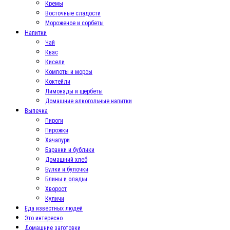
Кремы
Восточные сладости
Мороженое и сорбеты
Напитки
Чай
Квас
Кисели
Компоты и морсы
Коктейли
Лимонады и щербеты
Домашние алкогольные напитки
Выпечка
Пироги
Пирожки
Хачапури
Баранки и бублики
Домашний хлеб
Булки и булочки
Блины и оладьи
Хворост
Куличи
Еда известных людей
Это интересно
Домашние заготовки