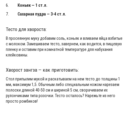
Коньяк — 1 ст.л.
Сахарная пудра — 3-4 ст.л.
Тесто для хвороста:
В просеянную муку добавим соль, коньяк и вливаем яйца взбитые
с молоком. Замешиваем тесто, завернем, как водится, в пищевую
пленку и оставим при комнатной температуре для набухания
клейковины.
Хворост зангза — как приготовить:
Стол припылим мукой и раскатываем на нем тесто до толщины 1
мм, максимум 1,5. Обычным либо специальным ножом нарезаем
полоски длиной 40-50 см и шириной 5 см, сворачиваем их
рулончиками типа розочки. Тесто осталось? Нарежьте из него
просто ромбиков!