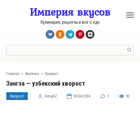
Перейти
Империя вкусов
к
контенту
Кулинария, рецепты и всё о еде
Поиск:
Главная
»
Выпечка
»
Хворост
Зангза — узбекский хворост
Хворост
DimaDZ
28.04.2024
1
92