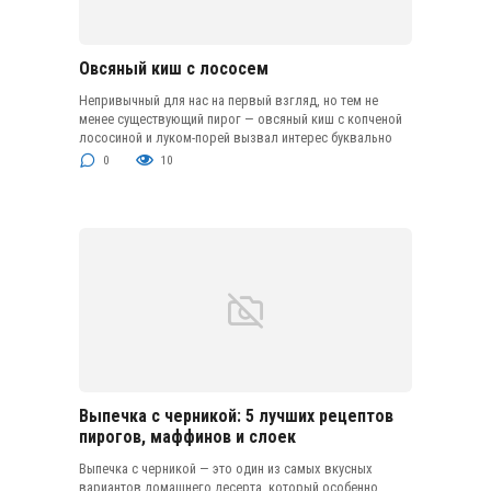
Овсяный киш с лососем
Непривычный для нас на первый взгляд, но тем не
менее существующий пирог — овсяный киш с копченой
лососиной и луком-порей вызвал интерес буквально
0
10
Выпечка с черникой: 5 лучших рецептов
пирогов, маффинов и слоек
Выпечка с черникой — это один из самых вкусных
вариантов домашнего десерта, который особенно