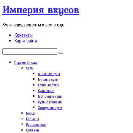
Перейти
Империя вкусов
к
контенту
Кулинария, рецепты и всё о еде
Контакты
Карта сайта
Поиск:
Первые блюда
Супы
овощные супы
Мясные супы
Грибные супы
Супы-пюре
Молочные супы
Супы с крупами
Холодные супы
Борщи
Бульоны
Рассольники
Солянки