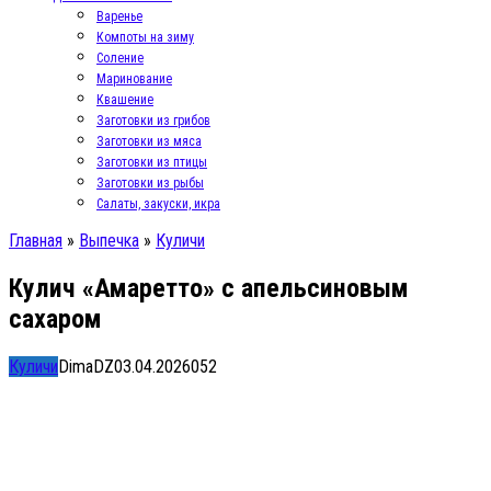
Варенье
Компоты на зиму
Соление
Маринование
Квашение
Заготовки из грибов
Заготовки из мяса
Заготовки из птицы
Заготовки из рыбы
Салаты, закуски, икра
Главная
»
Выпечка
»
Куличи
Кулич «Амаретто» с апельсиновым
сахаром
Куличи
DimaDZ
03.04.2026
0
52