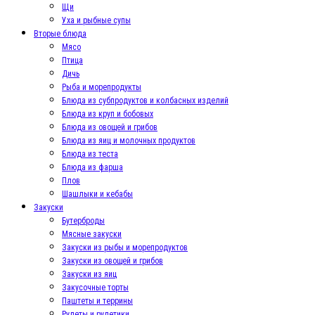
Щи
Уха и рыбные супы
Вторые блюда
Мясо
Птица
Дичь
Рыба и морепродукты
Блюда из субпродуктов и колбасных изделий
Блюда из круп и бобовых
Блюда из овощей и грибов
Блюда из яиц и молочных продуктов
Блюда из теста
Блюда из фарша
Плов
Шашлыки и кебабы
Закуски
Бутерброды
Мясные закуски
Закуски из рыбы и морепродуктов
Закуски из овощей и грибов
Закуски из яиц
Закусочные торты
Паштеты и террины
Рулеты и рулетики