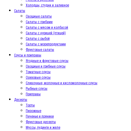
Холодцы, студни и заливное
Салаты
Овощные салаты
Салаты с грибами
Салаты с мясом и колбасой
Салаты с курицей (птицей)
Салаты с рыбой
Салаты с морепродуктами
Фруктовые салаты
Соусы и приправы
Ягодные и фруктовые соусы
Овощные и грибные соусы
Томатные соусы
Ореховые соусы
Сливочные, молочные и кисломолочные соусы
Рыбные соусы
Приправы
Десерты
Торты
Пирожные
Печенье и пряники
Фруктовые десерты
Муссы, пудинги и желе