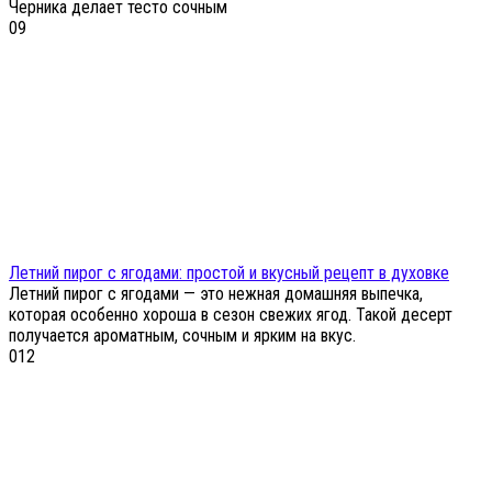
Черника делает тесто сочным
0
9
Летний пирог с ягодами: простой и вкусный рецепт в духовке
Летний пирог с ягодами — это нежная домашняя выпечка,
которая особенно хороша в сезон свежих ягод. Такой десерт
получается ароматным, сочным и ярким на вкус.
0
12