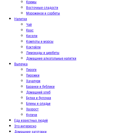
Кремы
Восточные сладости
Мороженое и сорбеты
Напитки
Чай
Квас
Кисели
Компоты и морсы
Коктейли
Лимонады и щербеты
Домашние алкогольные напитки
Выпечка
Пироги
Пирожки
Хачапури
Баранки и бублики
Домашний хлеб
Булки и булочки
Блины и оладьи
Хворост
Куличи
Еда известных людей
Это интересно
Домашние заготовки