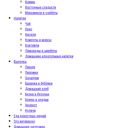
Кремы
Восточные сладости
Мороженое и сорбеты
Напитки
Чай
Квас
Кисели
Компоты и морсы
Коктейли
Лимонады и щербеты
Домашние алкогольные напитки
Выпечка
Пироги
Пирожки
Хачапури
Баранки и бублики
Домашний хлеб
Булки и булочки
Блины и оладьи
Хворост
Куличи
Еда известных людей
Это интересно
Домашние заготовки