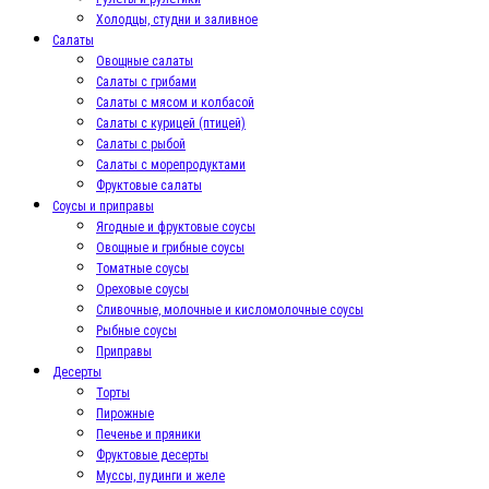
Холодцы, студни и заливное
Салаты
Овощные салаты
Салаты с грибами
Салаты с мясом и колбасой
Салаты с курицей (птицей)
Салаты с рыбой
Салаты с морепродуктами
Фруктовые салаты
Соусы и приправы
Ягодные и фруктовые соусы
Овощные и грибные соусы
Томатные соусы
Ореховые соусы
Сливочные, молочные и кисломолочные соусы
Рыбные соусы
Приправы
Десерты
Торты
Пирожные
Печенье и пряники
Фруктовые десерты
Муссы, пудинги и желе