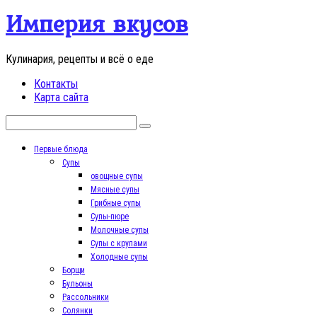
Перейти
Империя вкусов
к
контенту
Кулинария, рецепты и всё о еде
Контакты
Карта сайта
Поиск:
Первые блюда
Супы
овощные супы
Мясные супы
Грибные супы
Супы-пюре
Молочные супы
Супы с крупами
Холодные супы
Борщи
Бульоны
Рассольники
Солянки