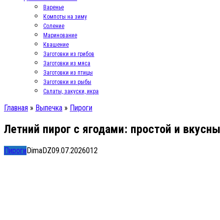
Варенье
Компоты на зиму
Соление
Маринование
Квашение
Заготовки из грибов
Заготовки из мяса
Заготовки из птицы
Заготовки из рыбы
Салаты, закуски, икра
Главная
»
Выпечка
»
Пироги
Летний пирог с ягодами: простой и вкусн
Пироги
DimaDZ
09.07.2026
0
12