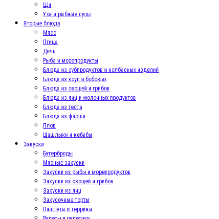
Щи
Уха и рыбные супы
Вторые блюда
Мясо
Птица
Дичь
Рыба и морепродукты
Блюда из субпродуктов и колбасных изделий
Блюда из круп и бобовых
Блюда из овощей и грибов
Блюда из яиц и молочных продуктов
Блюда из теста
Блюда из фарша
Плов
Шашлыки и кебабы
Закуски
Бутерброды
Мясные закуски
Закуски из рыбы и морепродуктов
Закуски из овощей и грибов
Закуски из яиц
Закусочные торты
Паштеты и террины
Рулеты и рулетики