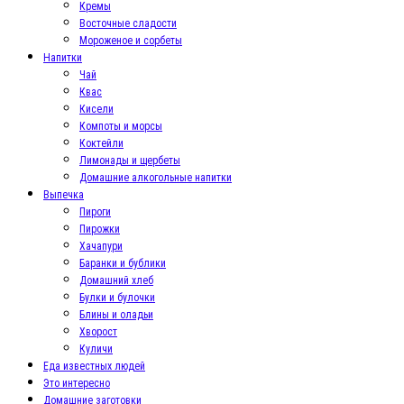
Кремы
Восточные сладости
Мороженое и сорбеты
Напитки
Чай
Квас
Кисели
Компоты и морсы
Коктейли
Лимонады и щербеты
Домашние алкогольные напитки
Выпечка
Пироги
Пирожки
Хачапури
Баранки и бублики
Домашний хлеб
Булки и булочки
Блины и оладьи
Хворост
Куличи
Еда известных людей
Это интересно
Домашние заготовки