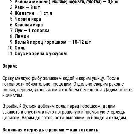
Рыбная мелочь(
ершики, окуньки, плотва
) — 0,5 кг
Раки — 8 шт
Желатин — 1 ст.л
Черная икра
Красная икра
Лук — 1 головка
Лимон
Белый перец горошком — 10-12 шт
Соль
Соус из хрена с уксусом
Варим:
Сразу мелкую рыбу заливаем водой и варим ушицу. После
готовности обязательно процедим. Отдельно сварим раков с
солью, перцем, укропчиком и стеблем сельдерея. Дадим остыть
и очистим.
В рыбный бульон добавим соль, перец горошком, дадим
закипеть и опустим в него потрошеную и промытую стерлядь
целиком. Варим до готовности, выложим на блюдо и охладим.
Заливная стерлядь с раками — как готовить: