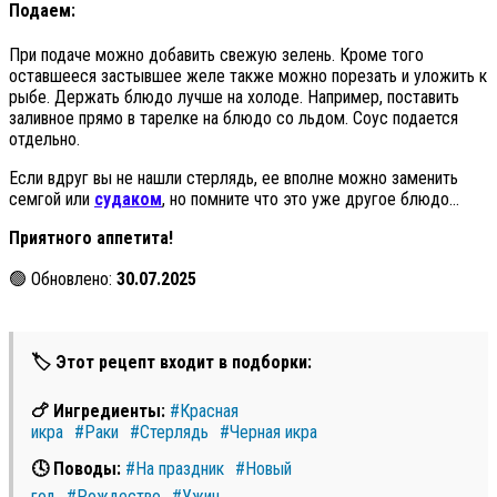
Подаем:
При подаче можно добавить свежую зелень. Кроме того
оставшееся застывшее желе также можно порезать и уложить к
рыбе. Держать блюдо лучше на холоде. Например, поставить
заливное прямо в тарелке на блюдо со льдом. Соус подается
отдельно.
Если вдруг вы не нашли стерлядь, ее вполне можно заменить
семгой или
судаком
, но помните что это уже другое блюдо…
Приятного аппетита!
🟢 Обновлено:
30.07.2025
🏷 Этот рецепт входит в подборки:
🍗 Ингредиенты:
#Красная
икра
#Раки
#Стерлядь
#Черная икра
🕓 Поводы:
#На праздник
#Новый
год
#Рождество
#Ужин