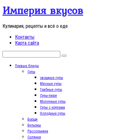
Перейти
Империя вкусов
к
контенту
Кулинария, рецепты и всё о еде
Контакты
Карта сайта
Поиск:
Первые блюда
Супы
овощные супы
Мясные супы
Грибные супы
Супы-пюре
Молочные супы
Супы с крупами
Холодные супы
Борщи
Бульоны
Рассольники
Солянки