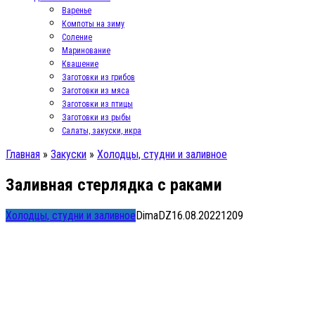
Варенье
Компоты на зиму
Соление
Маринование
Квашение
Заготовки из грибов
Заготовки из мяса
Заготовки из птицы
Заготовки из рыбы
Салаты, закуски, икра
Главная
»
Закуски
»
Холодцы, студни и заливное
Заливная стерлядка с раками
Холодцы, студни и заливное
DimaDZ
16.08.2022
1
209