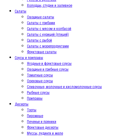
Холодцы, студни и заливное
Салаты
Овощные салаты
Салаты с грибами
Салаты с мясом и колбасой
Салаты с курицей (птицей)
Салаты с рыбой
Салаты с морепродуктами
Фруктовые салаты
Соусы и приправы
Ягодные и фруктовые соусы
Овощные и грибные соусы
Томатные соусы
Ореховые соусы
Сливочные, молочные и кисломолочные соусы
Рыбные соусы
Приправы
Десерты
Торты
Пирожные
Печенье и пряники
Фруктовые десерты
Муссы, пудинги и желе