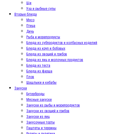
Щи
Уха и рыбные супы
Вторые блюда
Мясо
Птица
Дичь
Рыба и морепродукты
Блюда из субпродуктов и колбасных изделий
Блюда из круп и бобовых
Блюда из овощей и грибов
Блюда из яиц и молочных продуктов
Блюда из теста
Блюда из фарша
Плов
Шашлыки и кебабы
Закуски
Бутерброды
Мясные закуски
Закуски из рыбы и морепродуктов
Закуски из овощей и грибов
Закуски из яиц
Закусочные торты
Паштеты и террины
Рулеты и рулетики