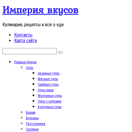
Перейти
Империя вкусов
к
контенту
Кулинария, рецепты и всё о еде
Контакты
Карта сайта
Поиск:
Первые блюда
Супы
овощные супы
Мясные супы
Грибные супы
Супы-пюре
Молочные супы
Супы с крупами
Холодные супы
Борщи
Бульоны
Рассольники
Солянки