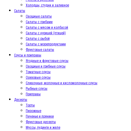
Холодцы, студни и заливное
Салаты
Овощные салаты
Салаты с грибами
Салаты с мясом и колбасой
Салаты с курицей (птицей)
Салаты с рыбой
Салаты с морепродуктами
Фруктовые салаты
Соусы и приправы
Ягодные и фруктовые соусы
Овощные и грибные соусы
Томатные соусы
Ореховые соусы
Сливочные, молочные и кисломолочные соусы
Рыбные соусы
Приправы
Десерты
Торты
Пирожные
Печенье и пряники
Фруктовые десерты
Муссы, пудинги и желе