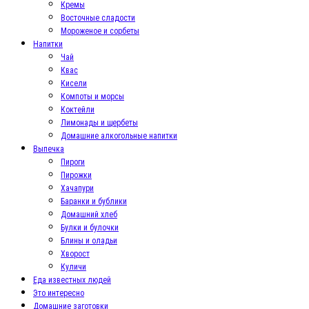
Кремы
Восточные сладости
Мороженое и сорбеты
Напитки
Чай
Квас
Кисели
Компоты и морсы
Коктейли
Лимонады и щербеты
Домашние алкогольные напитки
Выпечка
Пироги
Пирожки
Хачапури
Баранки и бублики
Домашний хлеб
Булки и булочки
Блины и оладьи
Хворост
Куличи
Еда известных людей
Это интересно
Домашние заготовки