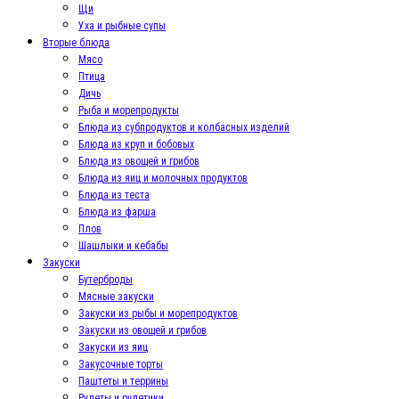
Щи
Уха и рыбные супы
Вторые блюда
Мясо
Птица
Дичь
Рыба и морепродукты
Блюда из субпродуктов и колбасных изделий
Блюда из круп и бобовых
Блюда из овощей и грибов
Блюда из яиц и молочных продуктов
Блюда из теста
Блюда из фарша
Плов
Шашлыки и кебабы
Закуски
Бутерброды
Мясные закуски
Закуски из рыбы и морепродуктов
Закуски из овощей и грибов
Закуски из яиц
Закусочные торты
Паштеты и террины
Рулеты и рулетики