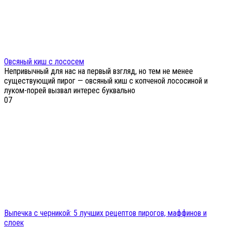
Овсяный киш с лососем
Непривычный для нас на первый взгляд, но тем не менее
существующий пирог — овсяный киш с копченой лососиной и
луком-порей вызвал интерес буквально
0
7
Выпечка с черникой: 5 лучших рецептов пирогов, маффинов и
слоек