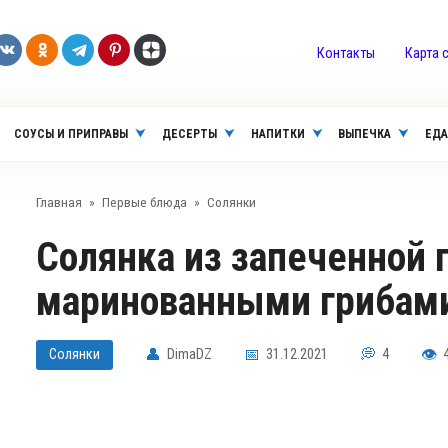
Контакты
Карта 
СОУСЫ И ПРИПРАВЫ
ДЕСЕРТЫ
НАПИТКИ
ВЫПЕЧКА
ЕДА
Главная
»
Первые блюда
»
Солянки
Солянка из запеченной говядины с языком и
маринованными грибам
Солянки
DimaDZ
31.12.2021
4