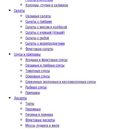
Холодцы, студни и заливное
Салаты
Овощные салаты
Салаты с грибами
Салаты с мясом и колбасой
Салаты с курицей (птицей)
Салаты с рыбой
Салаты с морепродуктами
Фруктовые салаты
Соусы и приправы
Ягодные и фруктовые соусы
Овощные и грибные соусы
Томатные соусы
Ореховые соусы
Сливочные, молочные и кисломолочные соусы
Рыбные соусы
Приправы
Десерты
Торты
Пирожные
Печенье и пряники
Фруктовые десерты
Муссы, пудинги и желе