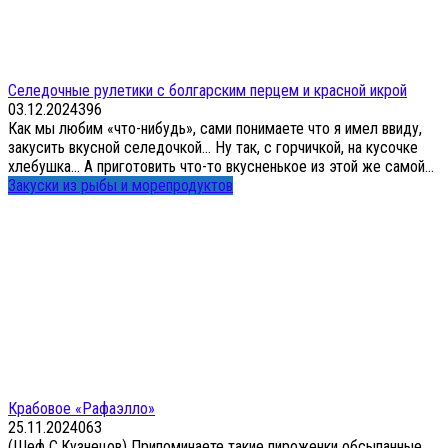
Селедочные рулетики с болгарским перцем и красной икрой
03.12.2024
3
96
Как мы любим «что-нибудь», сами понимаете что я имел ввиду,
закусить вкусной селедочкой… Ну так, с горчичкой, на кусочке
хлебушка… А приготовить что-то вкусненькое из этой же самой...
Закуски из рыбы и морепродуктов
Крабовое «Рафаэлло»
25.11.2024
0
63
(Шеф С.Кузнецов) Припоминаете такие пироженки обсыпанные