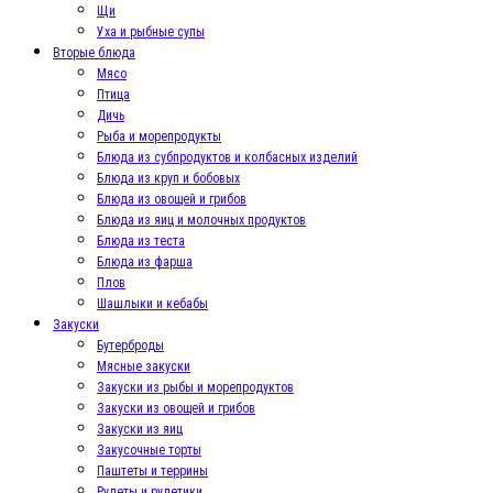
Щи
Уха и рыбные супы
Вторые блюда
Мясо
Птица
Дичь
Рыба и морепродукты
Блюда из субпродуктов и колбасных изделий
Блюда из круп и бобовых
Блюда из овощей и грибов
Блюда из яиц и молочных продуктов
Блюда из теста
Блюда из фарша
Плов
Шашлыки и кебабы
Закуски
Бутерброды
Мясные закуски
Закуски из рыбы и морепродуктов
Закуски из овощей и грибов
Закуски из яиц
Закусочные торты
Паштеты и террины
Рулеты и рулетики