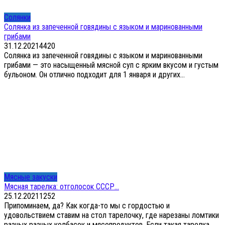
Солянки
Солянка из запеченной говядины с языком и маринованными
грибами
31.12.2021
4
420
Солянка из запеченной говядины с языком и маринованными
грибами — это насыщенный мясной суп с ярким вкусом и густым
бульоном. Он отлично подходит для 1 января и других...
Мясные закуски
Мясная тарелка: отголосок СССР…
25.12.2021
1
252
Припоминаем, да? Как когда-то мы с гордостью и
удовольствием ставим на стол тарелочку, где нарезаны ломтики
разных разных колбасок и мясопродуктов. Если такая тарелка