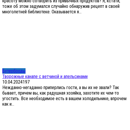
красоту можно сотворить из привычных продуктов? Я, кстати,
тоже об этом задумался случайно обнаружив рецепт в своей
многолетней библиотеке. Оказывается я...
Бутерброды
Творожные канапе с ветчиной и апельсинами
10.04.2024
1
97
Нежданно-негаданно приперлись гости, а вы их не звали? Так
бывает, причем вы, как радушная хозяйка, захотите их чем-то
угостить. Все необходимое есть в вашем холодильнике, впрочем
как и...