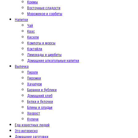
Кремы
Восточные сладости
Мороженое и сорбеты
Напитки
Чай
Квас
Кисели
Компоты и морсы
Коктейли
Лимонады и щербеты
Домашние алкогольные напитки
Выпечка
Пироги
Пирожки
Хачапури
Баранки и бублики
Домашний хлеб
Булки и булочки
Блины и оладьи
Хворост
Куличи
Еда известных людей
Это интересно
Домашние заготовки