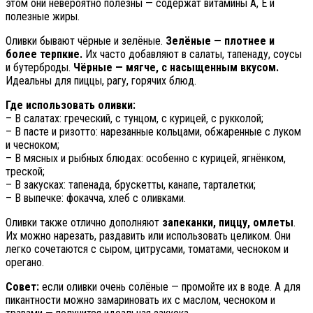
этом они невероятно полезны — содержат витамины A, E и
полезные жиры.
Оливки бывают чёрные и зелёные.
Зелёные — плотнее и
более терпкие.
Их часто добавляют в салаты, тапенаду, соусы
и бутерброды.
Чёрные — мягче, с насыщенным вкусом.
Идеальны для пиццы, рагу, горячих блюд.
Где использовать оливки:
– В салатах: греческий, с тунцом, с курицей, с рукколой;
– В пасте и ризотто: нарезанные кольцами, обжаренные с луком
и чесноком;
– В мясных и рыбных блюдах: особенно с курицей, ягнёнком,
треской;
– В закусках: тапенада, брускетты, канапе, тарталетки;
– В выпечке: фокачча, хлеб с оливками.
Оливки также отлично дополняют
запеканки, пиццу, омлеты
.
Их можно нарезать, раздавить или использовать целиком. Они
легко сочетаются с сыром, цитрусами, томатами, чесноком и
орегано.
Совет:
если оливки очень солёные — промойте их в воде. А для
пикантности можно замариновать их с маслом, чесноком и