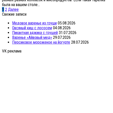
была на вашем столе...
Пагинация
1
2
Далее
записей
Свежие записи
Медовое варенье из груши
05.08.2026
Овсяный киш с лососем
04.08.2026
Пикантная аджика с грушей
31.07.2026
Варенье «Айвовый мед»
29.07.2026
Персиковое мороженое на йогурте
28.07.2026
VK реклама