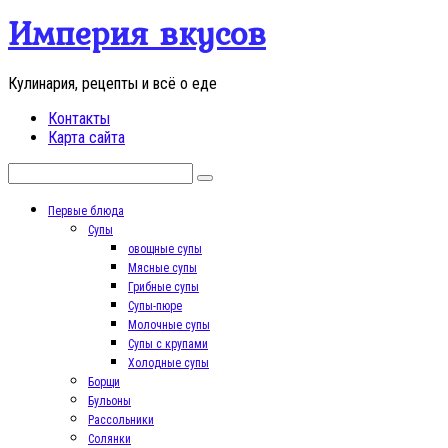
Перейти
Империя вкусов
к
контенту
Кулинария, рецепты и всё о еде
Контакты
Карта сайта
Поиск:
Первые блюда
Супы
овощные супы
Мясные супы
Грибные супы
Супы-пюре
Молочные супы
Супы с крупами
Холодные супы
Борщи
Бульоны
Рассольники
Солянки