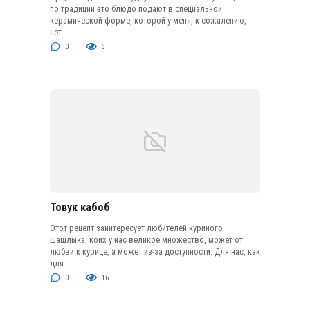
по традиции это блюдо подают в специальной
керамической форме, которой у меня, к сожалению,
нет.
0
6
Товук кабоб
Этот рецепт заинтересует любителей куриного
шашлыка, коих у нас великое множество, может от
любви к курице, а может из-за доступности. Для нас, как
для
0
16