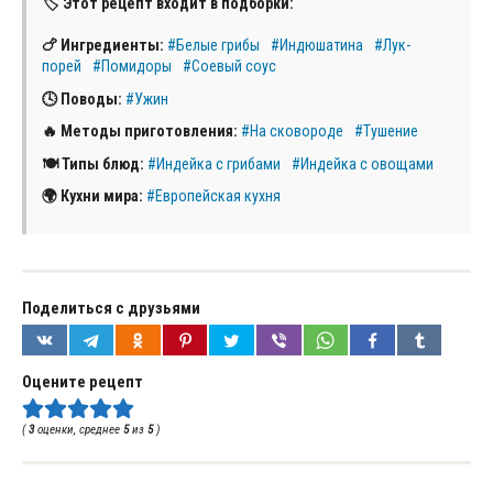
🏷 Этот рецепт входит в подборки:
🍗 Ингредиенты:
#Белые грибы
#Индюшатина
#Лук-
порей
#Помидоры
#Соевый соус
🕓 Поводы:
#Ужин
🔥 Методы приготовления:
#На сковороде
#Тушение
🍽 Типы блюд:
#Индейка с грибами
#Индейка с овощами
🌍 Кухни мира:
#Европейская кухня
Поделиться с друзьями
Оцените рецепт
(
3
оценки, среднее
5
из
5
)