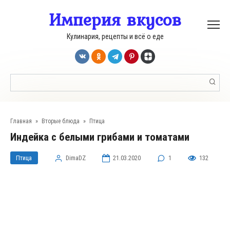
Перейти
Империя вкусов
к
контенту
Кулинария, рецепты и всё о еде
Поиск:
Главная
»
Вторые блюда
»
Птица
Индейка с белыми грибами и томатами
Птица
DimaDZ
21.03.2020
1
132