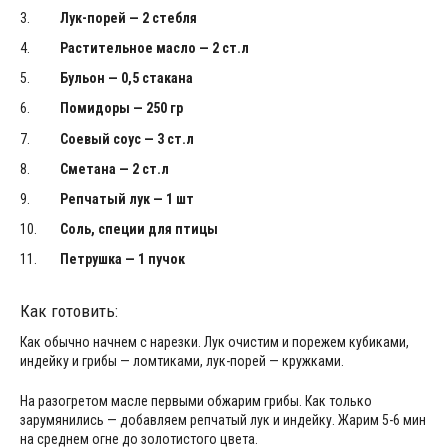
Лук-порей — 2 стебля
Растительное масло — 2 ст.л
Бульон — 0,5 стакана
Помидоры — 250 гр
Соевый соус — 3 ст.л
Сметана — 2 ст.л
Репчатый лук — 1 шт
Соль, специи для птицы
Петрушка — 1 пучок
Как готовить:
Как обычно начнем с нарезки. Лук очистим и порежем кубиками,
индейку и грибы — ломтиками, лук-порей — кружками.
На разогретом масле первыми обжарим грибы. Как только
зарумянились — добавляем репчатый лук и индейку. Жарим 5-6 мин
на среднем огне до золотистого цвета.