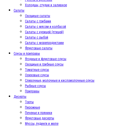
Холодцы, студни и заливное
Салаты
Овощные салаты
Салаты с грибами
Салаты с мясом и колбасой
Салаты с курицей (птицей)
Салаты с рыбой
Салаты с морепродуктами
Фруктовые салаты
Соусы и приправы
Ягодные и фруктовые соусы
Овощные и грибные соусы
Томатные соусы
Ореховые соусы
Сливочные, молочные и кисломолочные соусы
Рыбные соусы
Приправы
Десерты
Торты
Пирожные
Печенье и пряники
Фруктовые десерты
Муссы, пудинги и желе