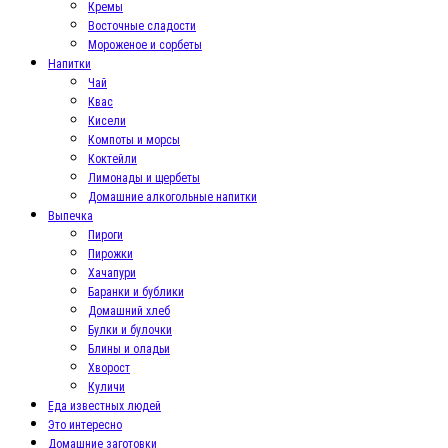
Кремы
Восточные сладости
Мороженое и сорбеты
Напитки
Чай
Квас
Кисели
Компоты и морсы
Коктейли
Лимонады и щербеты
Домашние алкогольные напитки
Выпечка
Пироги
Пирожки
Хачапури
Баранки и бублики
Домашний хлеб
Булки и булочки
Блины и оладьи
Хворост
Куличи
Еда известных людей
Это интересно
Домашние заготовки