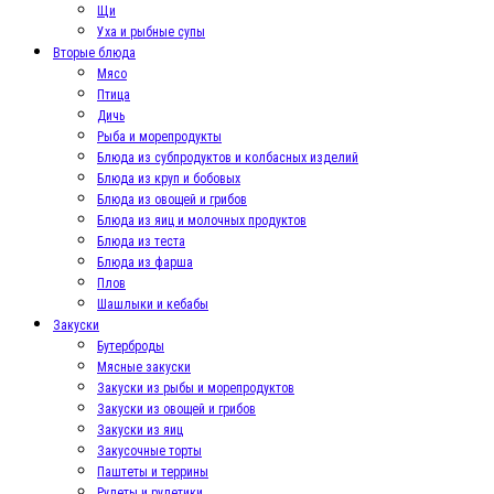
Щи
Уха и рыбные супы
Вторые блюда
Мясо
Птица
Дичь
Рыба и морепродукты
Блюда из субпродуктов и колбасных изделий
Блюда из круп и бобовых
Блюда из овощей и грибов
Блюда из яиц и молочных продуктов
Блюда из теста
Блюда из фарша
Плов
Шашлыки и кебабы
Закуски
Бутерброды
Мясные закуски
Закуски из рыбы и морепродуктов
Закуски из овощей и грибов
Закуски из яиц
Закусочные торты
Паштеты и террины
Рулеты и рулетики