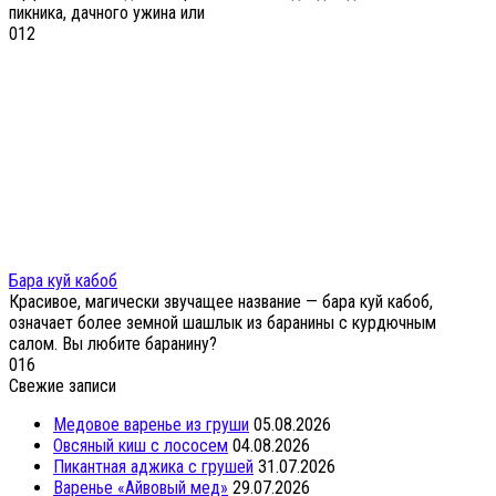
пикника, дачного ужина или
0
12
Бара куй кабоб
Красивое, магически звучащее название — бара куй кабоб,
означает более земной шашлык из баранины с курдючным
салом. Вы любите баранину?
0
16
Свежие записи
Медовое варенье из груши
05.08.2026
Овсяный киш с лососем
04.08.2026
Пикантная аджика с грушей
31.07.2026
Варенье «Айвовый мед»
29.07.2026