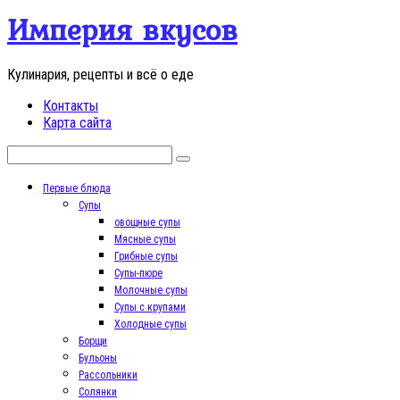
Перейти
Империя вкусов
к
контенту
Кулинария, рецепты и всё о еде
Контакты
Карта сайта
Поиск:
Первые блюда
Супы
овощные супы
Мясные супы
Грибные супы
Супы-пюре
Молочные супы
Супы с крупами
Холодные супы
Борщи
Бульоны
Рассольники
Солянки