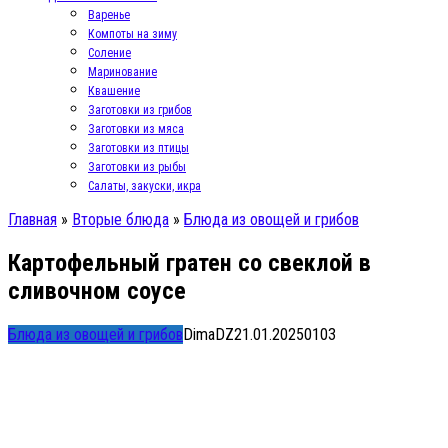
Варенье
Компоты на зиму
Соление
Маринование
Квашение
Заготовки из грибов
Заготовки из мяса
Заготовки из птицы
Заготовки из рыбы
Салаты, закуски, икра
Главная
»
Вторые блюда
»
Блюда из овощей и грибов
Картофельный гратен со свеклой в
сливочном соусе
Блюда из овощей и грибов
DimaDZ
21.01.2025
0
103