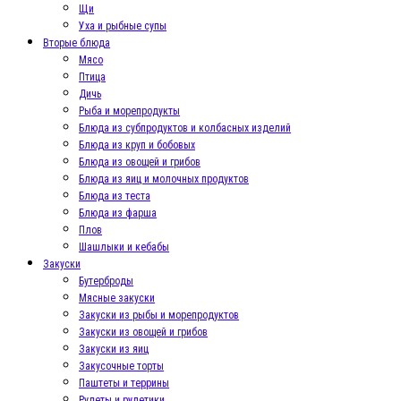
Щи
Уха и рыбные супы
Вторые блюда
Мясо
Птица
Дичь
Рыба и морепродукты
Блюда из субпродуктов и колбасных изделий
Блюда из круп и бобовых
Блюда из овощей и грибов
Блюда из яиц и молочных продуктов
Блюда из теста
Блюда из фарша
Плов
Шашлыки и кебабы
Закуски
Бутерброды
Мясные закуски
Закуски из рыбы и морепродуктов
Закуски из овощей и грибов
Закуски из яиц
Закусочные торты
Паштеты и террины
Рулеты и рулетики