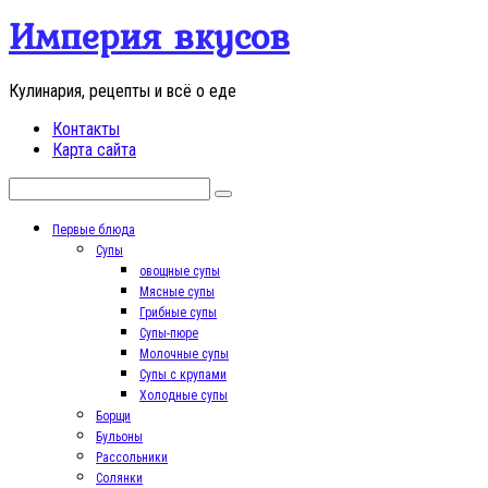
Перейти
Империя вкусов
к
контенту
Кулинария, рецепты и всё о еде
Контакты
Карта сайта
Поиск:
Первые блюда
Супы
овощные супы
Мясные супы
Грибные супы
Супы-пюре
Молочные супы
Супы с крупами
Холодные супы
Борщи
Бульоны
Рассольники
Солянки