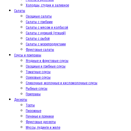
Холодцы, студни и заливное
Салаты
Овощные салаты
Салаты с грибами
Салаты с мясом и колбасой
Салаты с курицей (птицей)
Салаты с рыбой
Салаты с морепродуктами
Фруктовые салаты
Соусы и приправы
Ягодные и фруктовые соусы
Овощные и грибные соусы
Томатные соусы
Ореховые соусы
Сливочные, молочные и кисломолочные соусы
Рыбные соусы
Приправы
Десерты
Торты
Пирожные
Печенье и пряники
Фруктовые десерты
Муссы, пудинги и желе