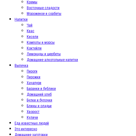
Кремы
Восточные сладости
Мороженое и сорбеты
Напитки
Чай
Квас
Кисели
Компоты и морсы
Коктейли
Лимонады и щербеты
Домашние алкогольные напитки
Выпечка
Пироги
Пирожки
Хачапури
Баранки и бублики
Домашний хлеб
Булки и булочки
Блины и оладьи
Хворост
Куличи
Еда известных людей
Это интересно
Домашние заготовки