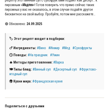
рецепту этот винный суп с сухофруктами подают как десерт… к
пирожным «
Мадлен
«! Готов поверить что прямо сейчас таких
пирожных у вас не оказалось, в этом случае подайте другое
бисквитное на свой выбор. Пробуйте, потом мне расскажете…
🟢 Обновлено:
24.09.2025
🏷 Этот рецепт входит в подборки:
🍗 Ингредиенты:
#Вино
#Инжир
#Мед
#Сухофрукты
🕓 Поводы:
#На праздник
#Ужин
🔥 Методы приготовления:
#Варка
🍽 Типы блюд:
#Винный суп
#Десертный суп
#Фруктово-
ягодный суп
🌍 Кухни мира:
#Французская кухня
Поделиться с друзьями