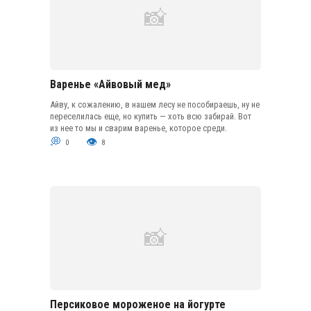
Варенье «Айвовый мед»
Айву, к сожалению, в нашем лесу не пособираешь, ну не
переселилась еще, но купить — хоть всю забирай. Вот
из нее то мы и сварим варенье, которое среди.
0
8
Персиковое мороженое на йогурте