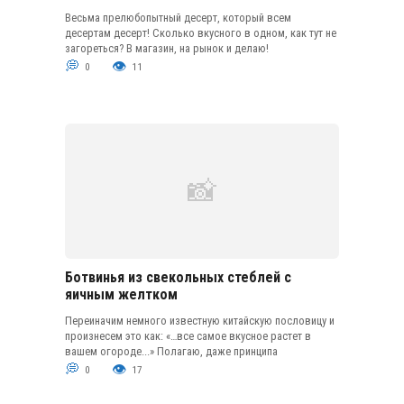
Весьма прелюбопытный десерт, который всем
десертам десерт! Сколько вкусного в одном, как тут не
загореться? В магазин, на рынок и делаю!
0
11
Ботвинья из свекольных стеблей с
яичным желтком
Переиначим немного известную китайскую пословицу и
произнесем это как: «…все самое вкусное растет в
вашем огороде...» Полагаю, даже принципа
0
17