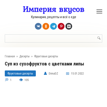
Перейти
Империя вкусов
к
контенту
Кулинария, рецепты и всё о еде
Поиск:
Главная
»
Десерты
»
Фруктовые десерты
Суп из сухофруктов с цветками липы
Фруктовые десерты
DimaDZ
15.01.2022
1
105