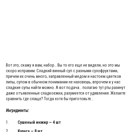
Вот это, скажу я вам, набор… Вы то его еще не видели, но это мы
скоро исправим. Сладкий винный суп с разными сухофруктами,
причем их очень много, заправленный медом и настоем цветков
липы, супом в обычном понимании не назовешь, впрочем и у нас
сладкие супы найти можно. А вот подача… полагаю тут рты разинут
даже отъявленные сладкоежки, разумеется от удивления. Желаете
сравнить где слаще? Тогда хотя бы приготовьте…
Ингредиенты:
Сушеный инжир — 4 шт
Курага — 8 шт