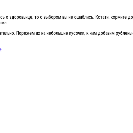
есь о здоровьице, то с выбором вы не ошиблись. Кстати, кормите 
зма.
зательно. Порежем их на небольшие кусочки, к ним добавим рублен
»