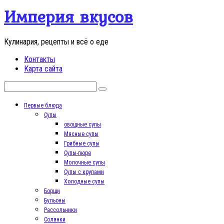
Перейти
Империя вкусов
к
контенту
Кулинария, рецепты и всё о еде
Контакты
Карта сайта
Поиск:
Первые блюда
Супы
овощные супы
Мясные супы
Грибные супы
Супы-пюре
Молочные супы
Супы с крупами
Холодные супы
Борщи
Бульоны
Рассольники
Солянки