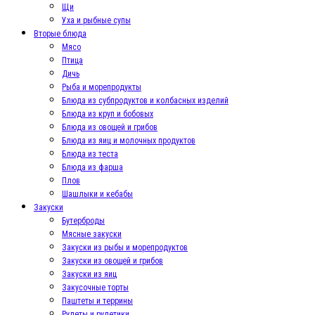
Щи
Уха и рыбные супы
Вторые блюда
Мясо
Птица
Дичь
Рыба и морепродукты
Блюда из субпродуктов и колбасных изделий
Блюда из круп и бобовых
Блюда из овощей и грибов
Блюда из яиц и молочных продуктов
Блюда из теста
Блюда из фарша
Плов
Шашлыки и кебабы
Закуски
Бутерброды
Мясные закуски
Закуски из рыбы и морепродуктов
Закуски из овощей и грибов
Закуски из яиц
Закусочные торты
Паштеты и террины
Рулеты и рулетики