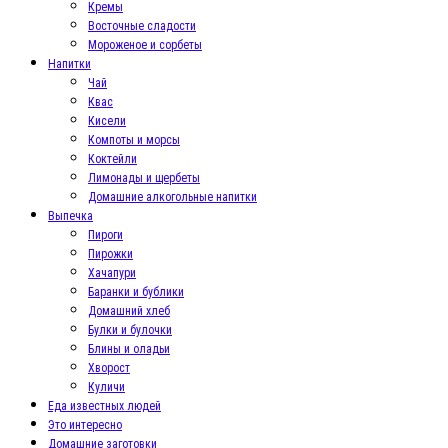
Кремы
Восточные сладости
Мороженое и сорбеты
Напитки
Чай
Квас
Кисели
Компоты и морсы
Коктейли
Лимонады и щербеты
Домашние алкогольные напитки
Выпечка
Пироги
Пирожки
Хачапури
Баранки и бублики
Домашний хлеб
Булки и булочки
Блины и оладьи
Хворост
Куличи
Еда известных людей
Это интересно
Домашние заготовки