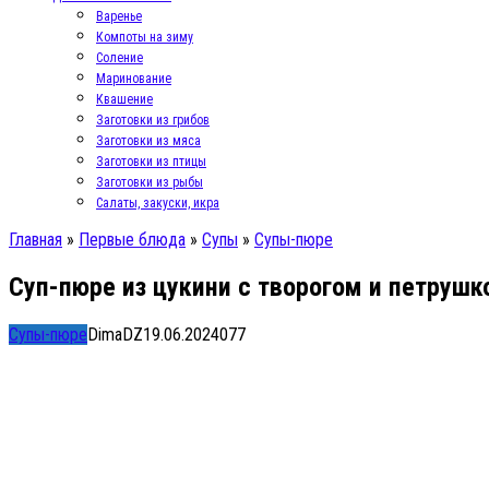
Варенье
Компоты на зиму
Соление
Маринование
Квашение
Заготовки из грибов
Заготовки из мяса
Заготовки из птицы
Заготовки из рыбы
Салаты, закуски, икра
Главная
»
Первые блюда
»
Супы
»
Супы-пюре
Суп-пюре из цукини с творогом и петрушк
Супы-пюре
DimaDZ
19.06.2024
0
77