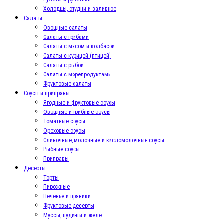
Холодцы, студни и заливное
Салаты
Овощные салаты
Салаты с грибами
Салаты с мясом и колбасой
Салаты с курицей (птицей)
Салаты с рыбой
Салаты с морепродуктами
Фруктовые салаты
Соусы и приправы
Ягодные и фруктовые соусы
Овощные и грибные соусы
Томатные соусы
Ореховые соусы
Сливочные, молочные и кисломолочные соусы
Рыбные соусы
Приправы
Десерты
Торты
Пирожные
Печенье и пряники
Фруктовые десерты
Муссы, пудинги и желе