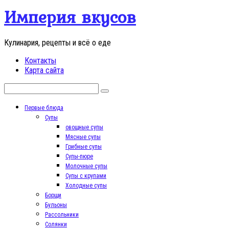
Перейти
Империя вкусов
к
контенту
Кулинария, рецепты и всё о еде
Контакты
Карта сайта
Поиск:
Первые блюда
Супы
овощные супы
Мясные супы
Грибные супы
Супы-пюре
Молочные супы
Супы с крупами
Холодные супы
Борщи
Бульоны
Рассольники
Солянки