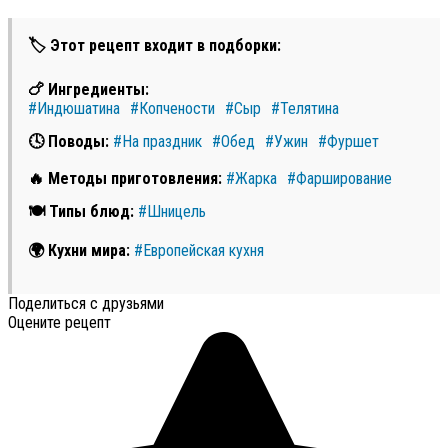
🏷 Этот рецепт входит в подборки:
🍗 Ингредиенты:
#Индюшатина
#Копчености
#Сыр
#Телятина
🕓 Поводы:
#На праздник
#Обед
#Ужин
#Фуршет
🔥 Методы приготовления:
#Жарка
#Фарширование
🍽 Типы блюд:
#Шницель
🌍 Кухни мира:
#Европейская кухня
Поделиться с друзьями
Оцените рецепт