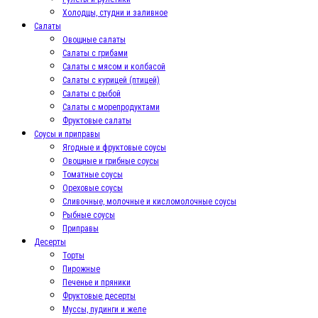
Холодцы, студни и заливное
Салаты
Овощные салаты
Салаты с грибами
Салаты с мясом и колбасой
Салаты с курицей (птицей)
Салаты с рыбой
Салаты с морепродуктами
Фруктовые салаты
Соусы и приправы
Ягодные и фруктовые соусы
Овощные и грибные соусы
Томатные соусы
Ореховые соусы
Сливочные, молочные и кисломолочные соусы
Рыбные соусы
Приправы
Десерты
Торты
Пирожные
Печенье и пряники
Фруктовые десерты
Муссы, пудинги и желе