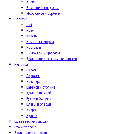
Кремы
Восточные сладости
Мороженое и сорбеты
Напитки
Чай
Квас
Кисели
Компоты и морсы
Коктейли
Лимонады и щербеты
Домашние алкогольные напитки
Выпечка
Пироги
Пирожки
Хачапури
Баранки и бублики
Домашний хлеб
Булки и булочки
Блины и оладьи
Хворост
Куличи
Еда известных людей
Это интересно
Домашние заготовки