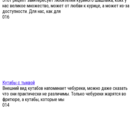
Этот рецепт заинтересует любителей куриного шашлыка, коих у
нас великое множество, может от любви к курице, а может из-за
доступности. Для нас, как для
0
16
Кутабы с тыквой
Внешний вид кутабов напоминает чебуреки, можно даже сказать
что они практически не различимы. Только чебуреки жарятся во
фритюре, а кутабы, которые мы
0
14