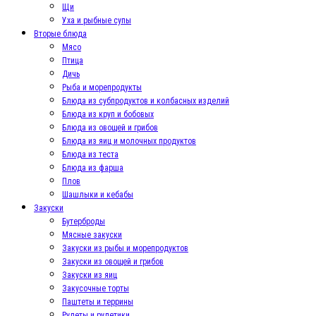
Щи
Уха и рыбные супы
Вторые блюда
Мясо
Птица
Дичь
Рыба и морепродукты
Блюда из субпродуктов и колбасных изделий
Блюда из круп и бобовых
Блюда из овощей и грибов
Блюда из яиц и молочных продуктов
Блюда из теста
Блюда из фарша
Плов
Шашлыки и кебабы
Закуски
Бутерброды
Мясные закуски
Закуски из рыбы и морепродуктов
Закуски из овощей и грибов
Закуски из яиц
Закусочные торты
Паштеты и террины
Рулеты и рулетики