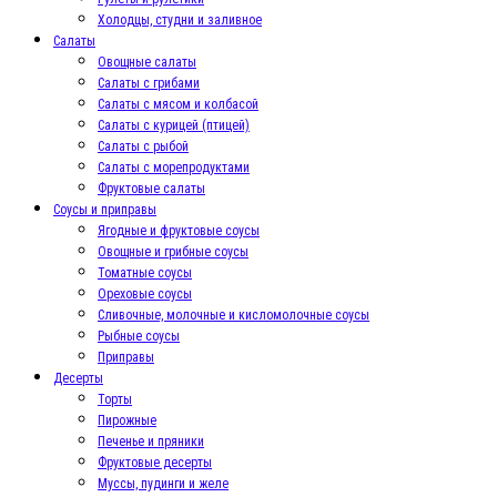
Холодцы, студни и заливное
Салаты
Овощные салаты
Салаты с грибами
Салаты с мясом и колбасой
Салаты с курицей (птицей)
Салаты с рыбой
Салаты с морепродуктами
Фруктовые салаты
Соусы и приправы
Ягодные и фруктовые соусы
Овощные и грибные соусы
Томатные соусы
Ореховые соусы
Сливочные, молочные и кисломолочные соусы
Рыбные соусы
Приправы
Десерты
Торты
Пирожные
Печенье и пряники
Фруктовые десерты
Муссы, пудинги и желе