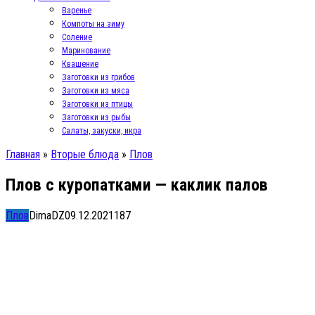
Варенье
Компоты на зиму
Соление
Маринование
Квашение
Заготовки из грибов
Заготовки из мяса
Заготовки из птицы
Заготовки из рыбы
Салаты, закуски, икра
Главная
»
Вторые блюда
»
Плов
Плов с куропатками — каклик палов
Плов
DimaDZ
09.12.2021
1
87