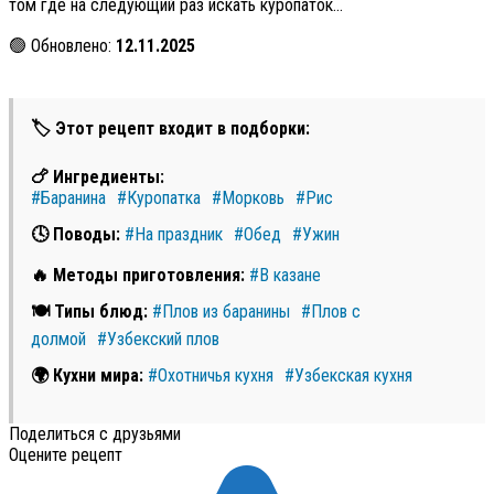
том где на следующий раз искать куропаток…
🟢 Обновлено:
12.11.2025
🏷 Этот рецепт входит в подборки:
🍗 Ингредиенты:
#Баранина
#Куропатка
#Морковь
#Рис
🕓 Поводы:
#На праздник
#Обед
#Ужин
🔥 Методы приготовления:
#В казане
🍽 Типы блюд:
#Плов из баранины
#Плов с
долмой
#Узбекский плов
🌍 Кухни мира:
#Охотничья кухня
#Узбекская кухня
Поделиться с друзьями
Оцените рецепт