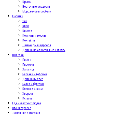
Кремы
Восточные сладости
Мороженое и сорбеты
Напитки
Чай
Квас
Кисели
Компоты и морсы
Коктейли
Лимонады и щербеты
Домашние алкогольные напитки
Выпечка
Пироги
Пирожки
Хачапури
Баранки и бублики
Домашний хлеб
Булки и булочки
Блины и оладьи
Хворост
Куличи
Еда известных людей
Это интересно
Домашние заготовки