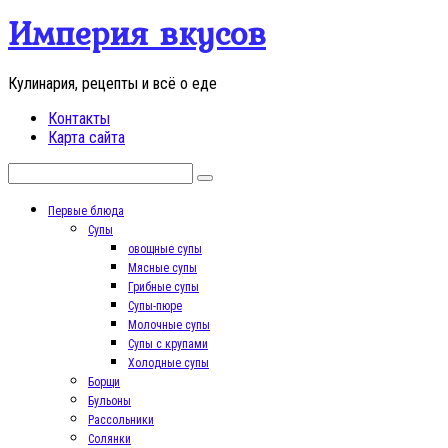
Перейти
Империя вкусов
к
контенту
Кулинария, рецепты и всё о еде
Контакты
Карта сайта
Поиск:
Первые блюда
Супы
овощные супы
Мясные супы
Грибные супы
Супы-пюре
Молочные супы
Супы с крупами
Холодные супы
Борщи
Бульоны
Рассольники
Солянки