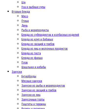
Щи
Уха и рыбные супы
Вторые блюда
Мясо
Птица
Дичь
Рыба и морепродукты
Блюда из субпродуктов и колбасных изделий
Блюда из круп и бобовых
Блюда из овощей и грибов
Блюда из яиц и молочных продуктов
Блюда из теста
Блюда из фарша
Плов
Шашлыки и кебабы
Закуски
Бутерброды
Мясные закуски
Закуски из рыбы и морепродуктов
Закуски из овощей и грибов
Закуски из яиц
Закусочные торты
Паштеты и террины
Рулеты и рулетики