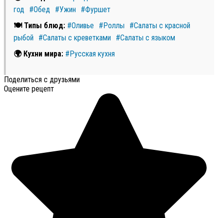
год
#Обед
#Ужин
#Фуршет
🍽 Типы блюд:
#Оливье
#Роллы
#Салаты с красной
рыбой
#Салаты с креветками
#Салаты с языком
🌍 Кухни мира:
#Русская кухня
Поделиться с друзьями
Оцените рецепт