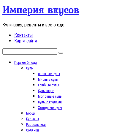
Перейти
Империя вкусов
к
контенту
Кулинария, рецепты и всё о еде
Контакты
Карта сайта
Поиск:
Первые блюда
Супы
овощные супы
Мясные супы
Грибные супы
Супы-пюре
Молочные супы
Супы с крупами
Холодные супы
Борщи
Бульоны
Рассольники
Солянки