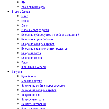
Щи
Уха и рыбные супы
Вторые блюда
Мясо
Птица
Дичь
Рыба и морепродукты
Блюда из субпродуктов и колбасных изделий
Блюда из круп и бобовых
Блюда из овощей и грибов
Блюда из яиц и молочных продуктов
Блюда из теста
Блюда из фарша
Плов
Шашлыки и кебабы
Закуски
Бутерброды
Мясные закуски
Закуски из рыбы и морепродуктов
Закуски из овощей и грибов
Закуски из яиц
Закусочные торты
Паштеты и террины
Рулеты и рулетики