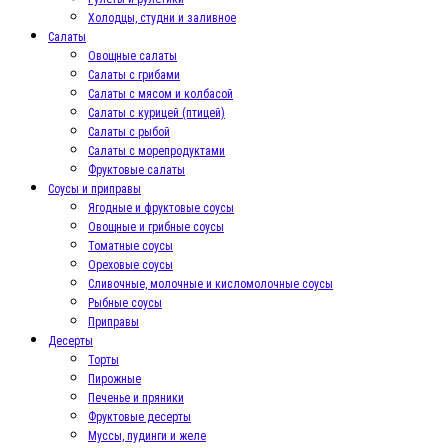
Холодцы, студни и заливное
Салаты
Овощные салаты
Салаты с грибами
Салаты с мясом и колбасой
Салаты с курицей (птицей)
Салаты с рыбой
Салаты с морепродуктами
Фруктовые салаты
Соусы и приправы
Ягодные и фруктовые соусы
Овощные и грибные соусы
Томатные соусы
Ореховые соусы
Сливочные, молочные и кисломолочные соусы
Рыбные соусы
Приправы
Десерты
Торты
Пирожные
Печенье и пряники
Фруктовые десерты
Муссы, пудинги и желе