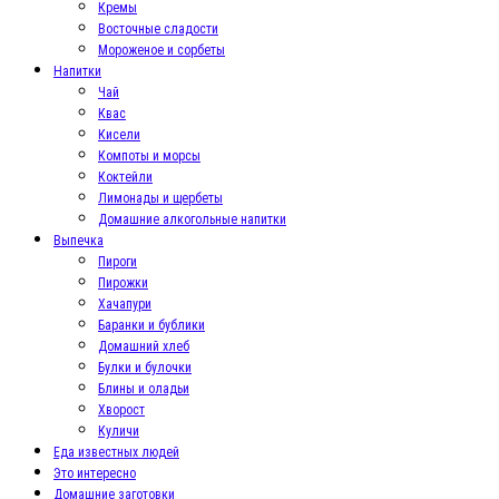
Кремы
Восточные сладости
Мороженое и сорбеты
Напитки
Чай
Квас
Кисели
Компоты и морсы
Коктейли
Лимонады и щербеты
Домашние алкогольные напитки
Выпечка
Пироги
Пирожки
Хачапури
Баранки и бублики
Домашний хлеб
Булки и булочки
Блины и оладьи
Хворост
Куличи
Еда известных людей
Это интересно
Домашние заготовки