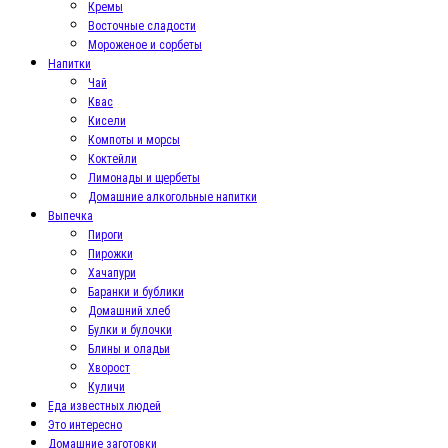
Кремы
Восточные сладости
Мороженое и сорбеты
Напитки
Чай
Квас
Кисели
Компоты и морсы
Коктейли
Лимонады и щербеты
Домашние алкогольные напитки
Выпечка
Пироги
Пирожки
Хачапури
Баранки и бублики
Домашний хлеб
Булки и булочки
Блины и оладьи
Хворост
Куличи
Еда известных людей
Это интересно
Домашние заготовки