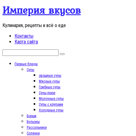
Перейти
Империя вкусов
к
контенту
Кулинария, рецепты и всё о еде
Контакты
Карта сайта
Поиск:
Первые блюда
Супы
овощные супы
Мясные супы
Грибные супы
Супы-пюре
Молочные супы
Супы с крупами
Холодные супы
Борщи
Бульоны
Рассольники
Солянки