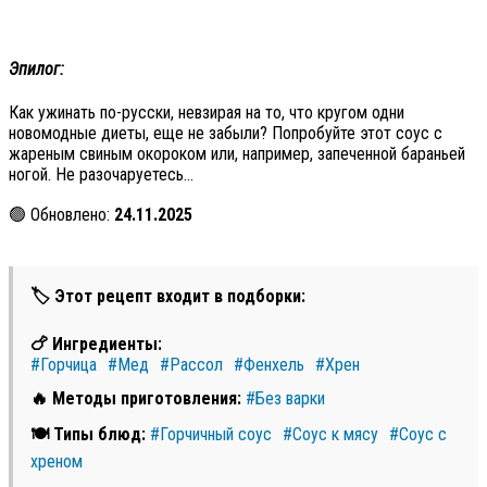
Эпилог:
Как ужинать по-русски, невзирая на то, что кругом одни
новомодные диеты, еще не забыли? Попробуйте этот соус с
жареным свиным окороком или, например, запеченной бараньей
ногой. Не разочаруетесь…
🟢 Обновлено:
24.11.2025
🏷 Этот рецепт входит в подборки:
🍗 Ингредиенты:
#Горчица
#Мед
#Рассол
#Фенхель
#Хрен
🔥 Методы приготовления:
#Без варки
🍽 Типы блюд:
#Горчичный соус
#Соус к мясу
#Соус с
хреном