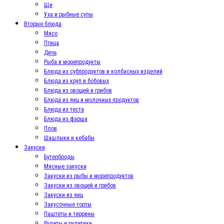
Щи
Уха и рыбные супы
Вторые блюда
Мясо
Птица
Дичь
Рыба и морепродукты
Блюда из субпродуктов и колбасных изделий
Блюда из круп и бобовых
Блюда из овощей и грибов
Блюда из яиц и молочных продуктов
Блюда из теста
Блюда из фарша
Плов
Шашлыки и кебабы
Закуски
Бутерброды
Мясные закуски
Закуски из рыбы и морепродуктов
Закуски из овощей и грибов
Закуски из яиц
Закусочные торты
Паштеты и террины
Рулеты и рулетики