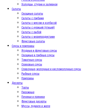
Холодцы, студни и заливное
Салаты
Овощные салаты
Салаты с грибами
Салаты с мясом и колбасой
Салаты с курицей (птицей)
Салаты с рыбой
Салаты с морепродуктами
Фруктовые салаты
Соусы и приправы
Ягодные и фруктовые соусы
Овощные и грибные соусы
Томатные соусы
Ореховые соусы
Сливочные, молочные и кисломолочные соусы
Рыбные соусы
Приправы
Десерты
Торты
Пирожные
Печенье и пряники
Фруктовые десерты
Муссы, пудинги и желе