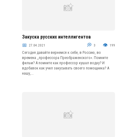
Закуска русских интеллигентов
Закуски из рыбы и морепродуктов
27.04.2021
3
199
Сегодня давайте вернемся к себе, в Россию, во
времена ,,профессора Преображенского». Помните
фильм? А помните как профессор кушал водку? И
вдобавок как учил закусывать своего помощника? А
нашу,...