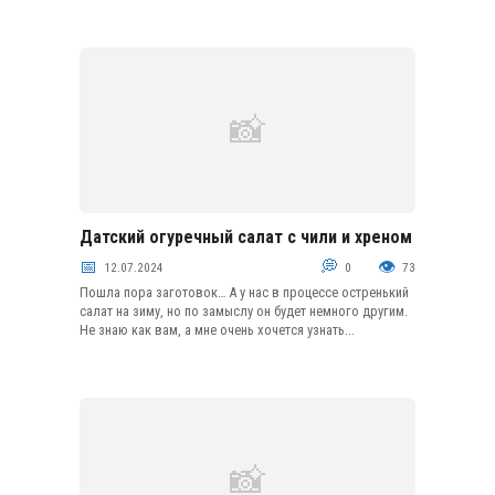
Датский огуречный салат с чили и хреном
Салаты, закуски, икра
12.07.2024
0
73
Пошла пора заготовок… А у нас в процессе остренький
салат на зиму, но по замыслу он будет немного другим.
Не знаю как вам, а мне очень хочется узнать...