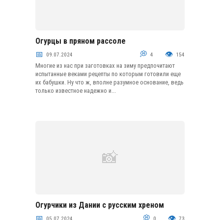
Огурцы в пряном рассоле
Соление
09.07.2024
4
154
Многие из нас при заготовках на зиму предпочитают
испытанные веками рецепты по которым готовили еще
их бабушки. Ну что ж, вполне разумное основание, ведь
только известное надежно и...
Огурчики из Дании с русским хреном
Маринование
05.07.2024
0
73