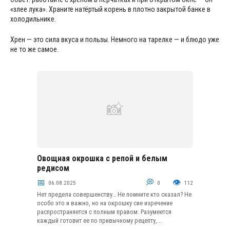
«злее лука». Храните натёртый корень в плотно закрытой банке в
холодильнике.
Хрен — это сила вкуса и пользы. Немного на тарелке — и блюдо уже
не то же самое.
Овощная окрошка с репой и белым
Холодные супы
редисом
06.08.2025
0
112
Нет предела совершенству… Не помните кто сказал? Не
особо это и важно, но на окрошку сие изречение
распространяется с полным правом. Разумеется
каждый готовит ее по привычному рецепту,...