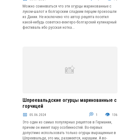
Можно сомневаться что эти огурцы маринованные с
луком-шалот и болгарским сладким перцем произошли
из Дании. Не исключено что автор рецепта посетил
какой-нибудь советско-венгеро-болгарский кулинарный
фестиваль ибо русская нотка...
Шпреевальдские огурцы маринованные с
Маринование
горчицей
05.06.2024
1
136
Это один из самых популярных рецептов в Германии,
причем он имеет пару особенностей. Во-первых
допустимо использовать только огурцы выращенные в
Шпреевальде, это мы, разумеется, нарушим. А во-