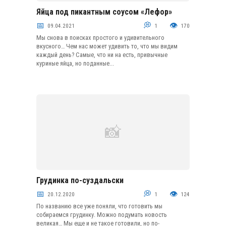
Яйца под пикантным соусом «Лефор»
Закуски из яиц
09.04.2021
1
170
Мы снова в поисках простого и удивительного
вкусного… Чем нас может удивить то, что мы видим
каждый день? Самые, что ни на есть, привычные
куриные яйца, но поданные...
Грудинка по-суздальски
Мясо
20.12.2020
1
124
По названию все уже поняли, что готовить мы
собираемся грудинку. Можно подумать новость
великая… Мы еще и не такое готовили, но по-