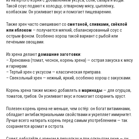
из натёртого корня с добавлением уксуса, соли, сахара и воды.
Такой соус подают к холодцу, отварному мясу, цыплёнку,
колбаскам. Он усиливает вкус и помогает пищеварению.
Также хрен часто смешивают со
сметаной, сливками, свёклой
или яблоком
— получается мягкий, сбалансированный соус с
острым фоном. Особенно хорош такой вариант с рыбой или
печёными овощами.
Из хрена делают
домашние заготовки
:
– Хреновина (томат, чеснок, корень хрена) — острая закуска к мясу
и гарнирам.
– Тертый хрен с уксусом — классическая приправа.
– Свекольный хрен — нежный, яркий, особенно хорош с закусками.
Корень хрена также можно добавлять в
маринады
— для огурцов,
томатов, грибов. Он усиливает вкус и помогает сохранить хруст.
Полезен корень хрена не меньше, чем остёр: он богат витаминами,
обладает антибактериальными свойствами и укрепляет иммунитет.
Лучше всего натирать корень перед самым употреблением — так
сохраняется аромат и острота.
Совет: работайте с хреном в перчатках и при открытом окне — он