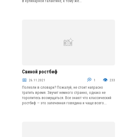
в кулинарной галактике, к тому же...
Свиной ростбиф
Мясо
26.11.2021
1
233
Полезли в словари? Пожалуй, не стоит напрасно
тратить время. Звучит немного странно, однако не
торопитесь возмущаться. Все знают что классический
ростбиф — это запеченная говядина и чаще всего...