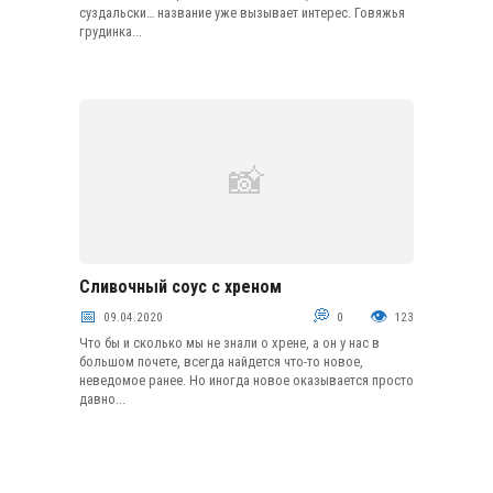
суздальски… название уже вызывает интерес. Говяжья
грудинка...
Сливочный соус с хреном
Сливочные, молочные и кисломолочные соусы
09.04.2020
0
123
Что бы и сколько мы не знали о хрене, а он у нас в
большом почете, всегда найдется что-то новое,
неведомое ранее. Но иногда новое оказывается просто
давно...