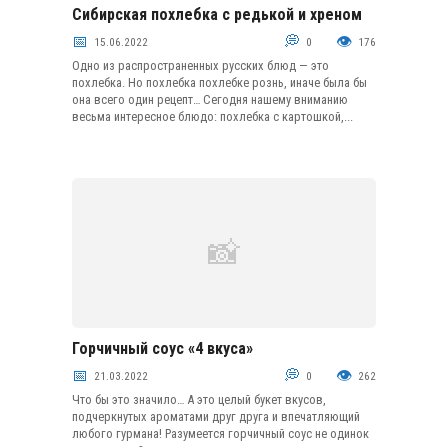
Сибирская похлебка с редькой и хреном
Первые блюда
15.06.2022
0
176
Одно из распространенных русских блюд — это
похлебка. Но похлебка похлебке рознь, иначе была бы
она всего один рецепт… Сегодня нашему вниманию
весьма интересное блюдо: похлебка с картошкой,...
Горчичный соус «4 вкуса»
Соусы и приправы
21.03.2022
0
262
Что бы это значило… А это целый букет вкусов,
подчеркнутых ароматами друг друга и впечатляющий
любого гурмана! Разумеется горчичный соус не одинок