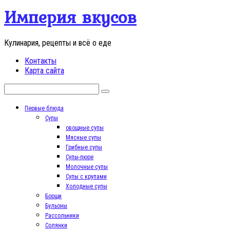
Перейти
Империя вкусов
к
контенту
Кулинария, рецепты и всё о еде
Контакты
Карта сайта
Поиск:
Первые блюда
Супы
овощные супы
Мясные супы
Грибные супы
Супы-пюре
Молочные супы
Супы с крупами
Холодные супы
Борщи
Бульоны
Рассольники
Солянки