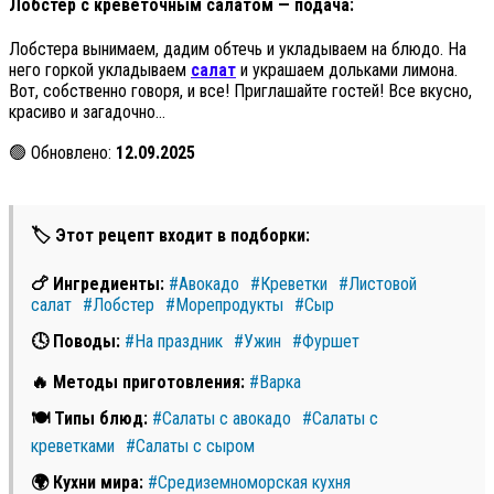
Лобстер с креветочным салатом — подача:
Лобстера вынимаем, дадим обтечь и укладываем на блюдо. На
него горкой укладываем
салат
и украшаем дольками лимона.
Вот, собственно говоря, и все! Приглашайте гостей! Все вкусно,
красиво и загадочно…
🟢 Обновлено:
12.09.2025
🏷 Этот рецепт входит в подборки:
🍗 Ингредиенты:
#Авокадо
#Креветки
#Листовой
салат
#Лобстер
#Морепродукты
#Сыр
🕓 Поводы:
#На праздник
#Ужин
#Фуршет
🔥 Методы приготовления:
#Варка
🍽 Типы блюд:
#Салаты с авокадо
#Салаты с
креветками
#Салаты с сыром
🌍 Кухни мира:
#Средиземноморская кухня