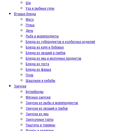
Щи
Уха и рыбные супы
Вторые блюда
Мясо
Птица
Дичь
Рыба и морепродукты
Блюда из субпродуктов и колбасных изделий
Блюда из круп и бобовых
Блюда из овощей и грибов
Блюда из яиц и молочных продуктов
Блюда из теста
Блюда из фарша
Плов
Шашлыки и кебабы
Закуски
Бутерброды
Мясные закуски
Закуски из рыбы и морепродуктов
Закуски из овощей и грибов
Закуски из яиц
Закусочные торты
Паштеты и террины
Рулеты и рулетики