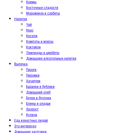
Кремы
Восточные сладости
Мороженое и сорбеты
Напитки
Чай
Квас
Кисели
Компоты и морсы
Коктейли
Лимонады и щербеты
Домашние алкогольные напитки
Выпечка
Пироги
Пирожки
Хачапури
Баранки и бублики
Домашний хлеб
Булки и булочки
Блины и оладьи
Хворост
Куличи
Еда известных людей
Это интересно
Домашние заготовки