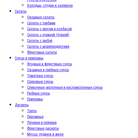
Холодцы, студни и заливное
Салаты
Овощные салаты
Салаты с грибами
Салаты с мясом и колбасой
Салаты с курицей (птицей)
Салаты с рыбой
Салаты с морепродуктами
Фруктовые салаты
Соусы и приправы
Ягодные и фруктовые соусы
Овощные и грибные соусы
Томатные соусы
Ореховые соусы
Сливочные, молочные и кисломолочные соусы
Рыбные соусы
Приправы
Десерты
Торты
Пирожные
Печенье и пряники
Фруктовые десерты
Муссы, пудинги и желе