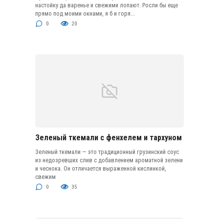
настойку да варенье и свежими лопают. Росли бы еще
прямо под моими окнами, я б и горя...
0
20
Зеленый ткемали с фенхелем и тархуном
Зеленый ткемали — это традиционный грузинский соус
из недозревших слив с добавлением ароматной зелени
и чеснока. Он отличается выраженной кислинкой,
свежим
0
35