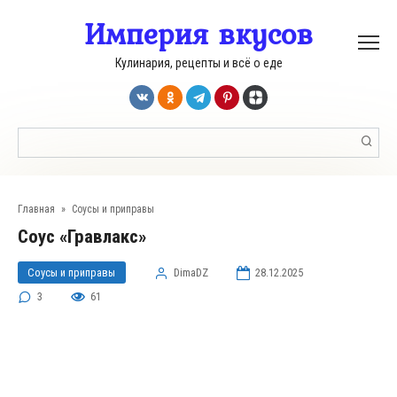
Перейти
Империя вкусов
к
контенту
Кулинария, рецепты и всё о еде
Поиск:
Главная
»
Соусы и приправы
Соус «Гравлакс»
Соусы и приправы
DimaDZ
28.12.2025
3
61