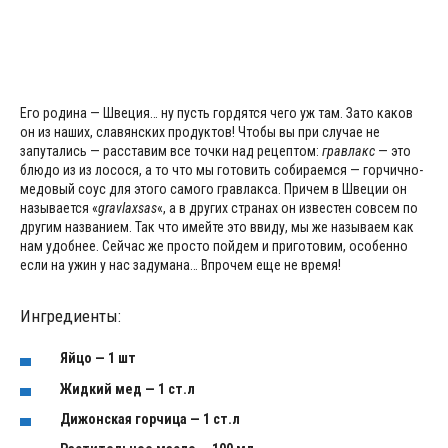
Его родина — Швеция… ну пусть гордятся чего уж там. Зато каков
он из наших, славянских продуктов! Чтобы вы при случае не
запутались — расставим все точки над рецептом:
гравлакс
— это
блюдо из из лосося, а то что мы готовить собираемся — горчично-
медовый соус для этого самого гравлакса. Причем в Швеции он
называется «
gravlaxsas
«, а в других странах он известен совсем по
другим названием. Так что имейте это ввиду, мы же называем как
нам удобнее. Сейчас же просто пойдем и приготовим, особенно
если на ужин у нас задумана… Впрочем еще не время!
Ингредиенты:
Яйцо — 1 шт
Жидкий мед — 1 ст.л
Дижонская горчица — 1 ст.л