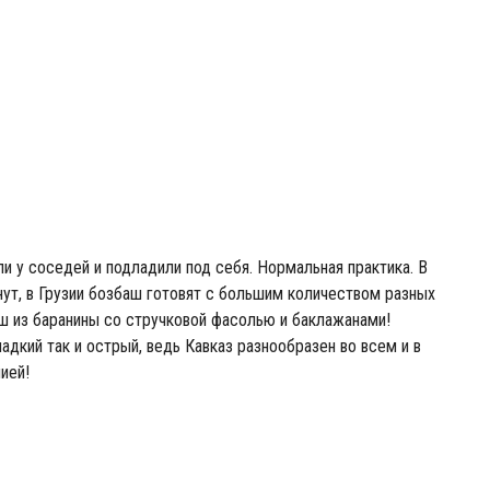
ли у соседей и подладили под себя. Нормальная практика. В
нут, в Грузии бозбаш готовят с большим количеством разных
ш из баранины со стручковой фасолью и баклажанами!
адкий так и острый, ведь Кавказ разнообразен во всем и в
ией!