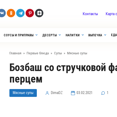
Контакты
Карта 
ЕДА
СОУСЫ И ПРИПРАВЫ
ДЕСЕРТЫ
НАПИТКИ
ВЫПЕЧКА
Главная
»
Первые блюда
»
Супы
»
Мясные супы
Бозбаш со стручковой фасолью и острым
перцем
Мясные супы
DimaDZ
03.02.2021
1