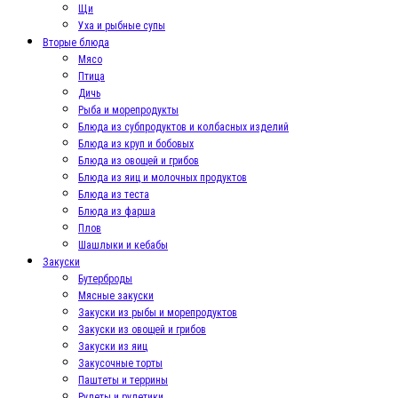
Щи
Уха и рыбные супы
Вторые блюда
Мясо
Птица
Дичь
Рыба и морепродукты
Блюда из субпродуктов и колбасных изделий
Блюда из круп и бобовых
Блюда из овощей и грибов
Блюда из яиц и молочных продуктов
Блюда из теста
Блюда из фарша
Плов
Шашлыки и кебабы
Закуски
Бутерброды
Мясные закуски
Закуски из рыбы и морепродуктов
Закуски из овощей и грибов
Закуски из яиц
Закусочные торты
Паштеты и террины
Рулеты и рулетики