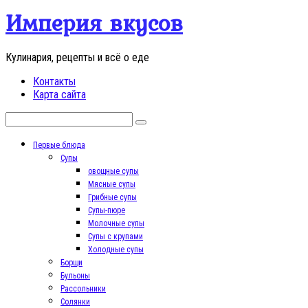
Перейти
Империя вкусов
к
контенту
Кулинария, рецепты и всё о еде
Контакты
Карта сайта
Поиск:
Первые блюда
Супы
овощные супы
Мясные супы
Грибные супы
Супы-пюре
Молочные супы
Супы с крупами
Холодные супы
Борщи
Бульоны
Рассольники
Солянки