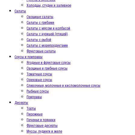
Холодцы, студни и заливное
Салаты
Овощные салаты
Салаты с грибами
Салаты с мясом и колбасой
Салаты с курицей (птицей)
Салаты с рыбой
Салаты с морепродуктами
Фруктовые салаты
Соусы и приправы
Ягодные и фруктовые соусы
Овощные и грибные соусы
Томатные соусы
Ореховые соусы
Сливочные, молочные и кисломолочные соусы
Рыбные соусы
Приправы
Десерты
Торты
Пирожные
Печенье и пряники
Фруктовые десерты
Муссы, пудинги и желе