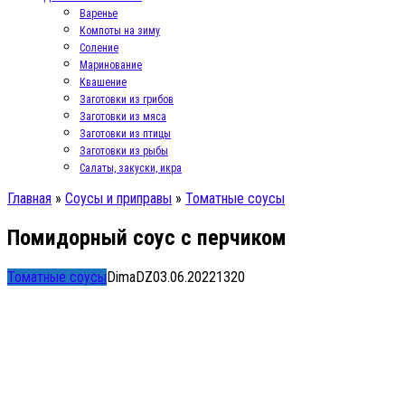
Варенье
Компоты на зиму
Соление
Маринование
Квашение
Заготовки из грибов
Заготовки из мяса
Заготовки из птицы
Заготовки из рыбы
Салаты, закуски, икра
Главная
»
Соусы и приправы
»
Томатные соусы
Помидорный соус с перчиком
Томатные соусы
DimaDZ
03.06.2022
1
320