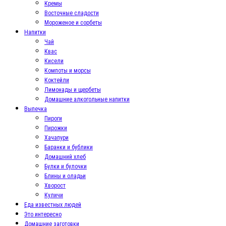
Кремы
Восточные сладости
Мороженое и сорбеты
Напитки
Чай
Квас
Кисели
Компоты и морсы
Коктейли
Лимонады и щербеты
Домашние алкогольные напитки
Выпечка
Пироги
Пирожки
Хачапури
Баранки и бублики
Домашний хлеб
Булки и булочки
Блины и оладьи
Хворост
Куличи
Еда известных людей
Это интересно
Домашние заготовки