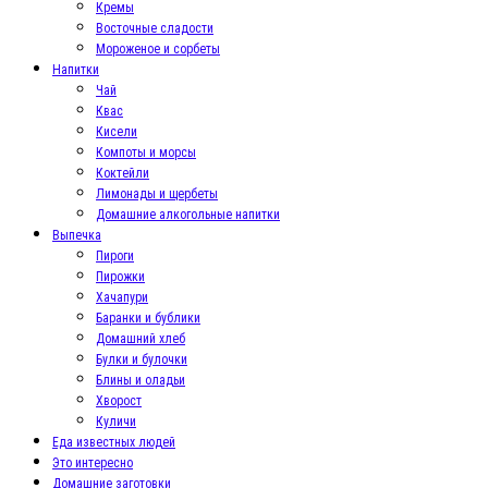
Кремы
Восточные сладости
Мороженое и сорбеты
Напитки
Чай
Квас
Кисели
Компоты и морсы
Коктейли
Лимонады и щербеты
Домашние алкогольные напитки
Выпечка
Пироги
Пирожки
Хачапури
Баранки и бублики
Домашний хлеб
Булки и булочки
Блины и оладьи
Хворост
Куличи
Еда известных людей
Это интересно
Домашние заготовки