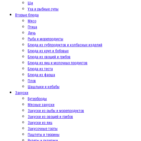
Щи
Уха и рыбные супы
Вторые блюда
Мясо
Птица
Дичь
Рыба и морепродукты
Блюда из субпродуктов и колбасных изделий
Блюда из круп и бобовых
Блюда из овощей и грибов
Блюда из яиц и молочных продуктов
Блюда из теста
Блюда из фарша
Плов
Шашлыки и кебабы
Закуски
Бутерброды
Мясные закуски
Закуски из рыбы и морепродуктов
Закуски из овощей и грибов
Закуски из яиц
Закусочные торты
Паштеты и террины
Рулеты и рулетики