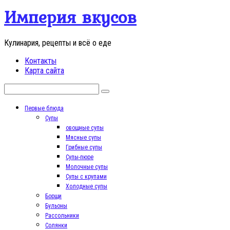
Перейти
Империя вкусов
к
контенту
Кулинария, рецепты и всё о еде
Контакты
Карта сайта
Поиск:
Первые блюда
Супы
овощные супы
Мясные супы
Грибные супы
Супы-пюре
Молочные супы
Супы с крупами
Холодные супы
Борщи
Бульоны
Рассольники
Солянки