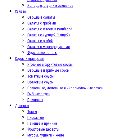
Холодцы, студни и заливное
Салаты
Овощные салаты
Салаты с грибами
Салаты с мясом и колбасой
Салаты с курицей (птицей)
Салаты с рыбой
Салаты с морепродуктами
Фруктовые салаты
Соусы и приправы
Ягодные и фруктовые соусы
Овощные и грибные соусы
Томатные соусы
Ореховые соусы
Сливочные, молочные и кисломолочные соусы
Рыбные соусы
Приправы
Десерты
Торты
Пирожные
Печенье и пряники
Фруктовые десерты
Муссы, пудинги и желе