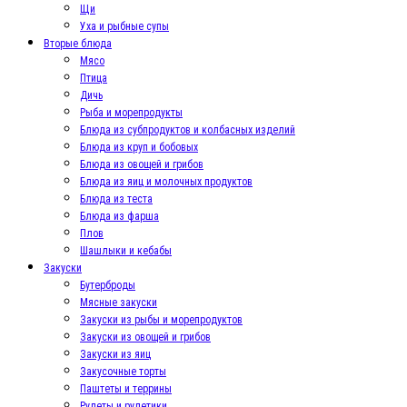
Щи
Уха и рыбные супы
Вторые блюда
Мясо
Птица
Дичь
Рыба и морепродукты
Блюда из субпродуктов и колбасных изделий
Блюда из круп и бобовых
Блюда из овощей и грибов
Блюда из яиц и молочных продуктов
Блюда из теста
Блюда из фарша
Плов
Шашлыки и кебабы
Закуски
Бутерброды
Мясные закуски
Закуски из рыбы и морепродуктов
Закуски из овощей и грибов
Закуски из яиц
Закусочные торты
Паштеты и террины
Рулеты и рулетики