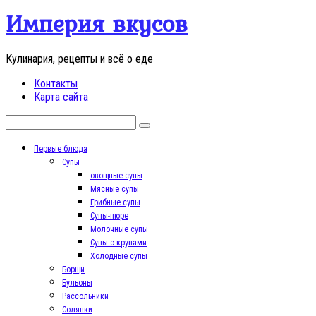
Перейти
Империя вкусов
к
контенту
Кулинария, рецепты и всё о еде
Контакты
Карта сайта
Поиск:
Первые блюда
Супы
овощные супы
Мясные супы
Грибные супы
Супы-пюре
Молочные супы
Супы с крупами
Холодные супы
Борщи
Бульоны
Рассольники
Солянки