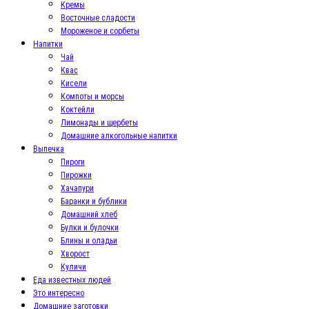
Кремы
Восточные сладости
Мороженое и сорбеты
Напитки
Чай
Квас
Кисели
Компоты и морсы
Коктейли
Лимонады и щербеты
Домашние алкогольные напитки
Выпечка
Пироги
Пирожки
Хачапури
Баранки и бублики
Домашний хлеб
Булки и булочки
Блины и оладьи
Хворост
Куличи
Еда известных людей
Это интересно
Домашние заготовки