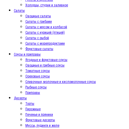
Холодцы, студни и заливное
Салаты
Овощные салаты
Салаты с грибами
Салаты с мясом и колбасой
Салаты с курицей (птицей)
Салаты с рыбой
Салаты с морепродуктами
Фруктовые салаты
Соусы и приправы
Ягодные и фруктовые соусы
Овощные и грибные соусы
Томатные соусы
Ореховые соусы
Сливочные, молочные и кисломолочные соусы
Рыбные соусы
Приправы
Десерты
Торты
Пирожные
Печенье и пряники
Фруктовые десерты
Муссы, пудинги и желе