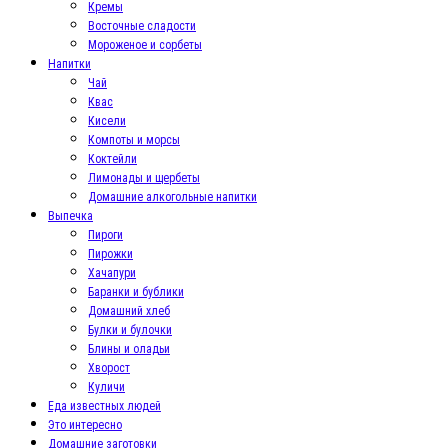
Кремы
Восточные сладости
Мороженое и сорбеты
Напитки
Чай
Квас
Кисели
Компоты и морсы
Коктейли
Лимонады и щербеты
Домашние алкогольные напитки
Выпечка
Пироги
Пирожки
Хачапури
Баранки и бублики
Домашний хлеб
Булки и булочки
Блины и оладьи
Хворост
Куличи
Еда известных людей
Это интересно
Домашние заготовки