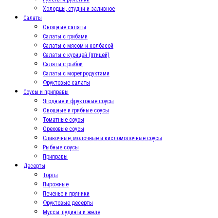
Холодцы, студни и заливное
Салаты
Овощные салаты
Салаты с грибами
Салаты с мясом и колбасой
Салаты с курицей (птицей)
Салаты с рыбой
Салаты с морепродуктами
Фруктовые салаты
Соусы и приправы
Ягодные и фруктовые соусы
Овощные и грибные соусы
Томатные соусы
Ореховые соусы
Сливочные, молочные и кисломолочные соусы
Рыбные соусы
Приправы
Десерты
Торты
Пирожные
Печенье и пряники
Фруктовые десерты
Муссы, пудинги и желе