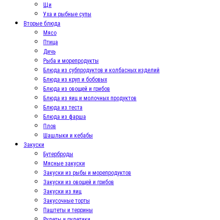
Щи
Уха и рыбные супы
Вторые блюда
Мясо
Птица
Дичь
Рыба и морепродукты
Блюда из субпродуктов и колбасных изделий
Блюда из круп и бобовых
Блюда из овощей и грибов
Блюда из яиц и молочных продуктов
Блюда из теста
Блюда из фарша
Плов
Шашлыки и кебабы
Закуски
Бутерброды
Мясные закуски
Закуски из рыбы и морепродуктов
Закуски из овощей и грибов
Закуски из яиц
Закусочные торты
Паштеты и террины
Рулеты и рулетики