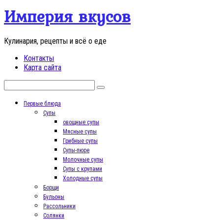
Перейти
Империя вкусов
к
контенту
Кулинария, рецепты и всё о еде
Контакты
Карта сайта
Поиск:
Первые блюда
Супы
овощные супы
Мясные супы
Грибные супы
Супы-пюре
Молочные супы
Супы с крупами
Холодные супы
Борщи
Бульоны
Рассольники
Солянки