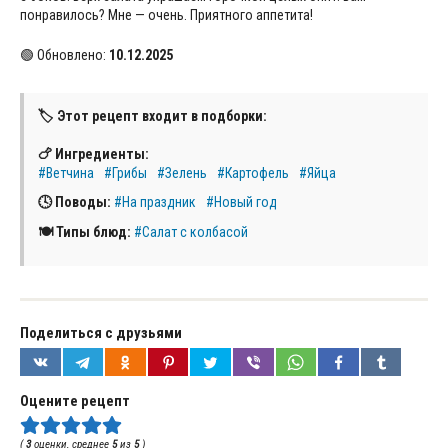
понравилось? Мне — очень. Приятного аппетита!
🟢 Обновлено:
10.12.2025
🏷 Этот рецепт входит в подборки:
🍗 Ингредиенты:
#Ветчина
#Грибы
#Зелень
#Картофель
#Яйца
🕓 Поводы:
#На праздник
#Новый год
🍽 Типы блюд:
#Салат с колбасой
Поделиться с друзьями
Оцените рецепт
(
3
оценки, среднее
5
из
5
)