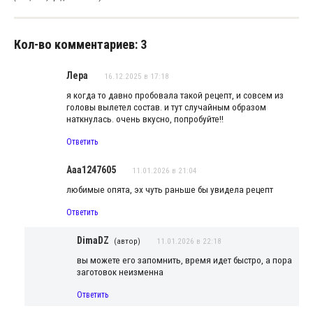
Кол-во комментариев: 3
Лера
16.12.2025 в 17:18
я когда то давно пробовала такой рецепт, и совсем из
головы вылетел состав. и тут случайным образом
наткнулась. очень вкусно, попробуйте!!
Ответить
Aaa1247605
11.01.2026 в 21:04
любимые опята, эх чуть раньше бы увидела рецепт
Ответить
DimaDZ
(автор)
11.01.2026 в 22:18
вы можете его запомнить, время идет быстро, а пора
заготовок неизменна
Ответить