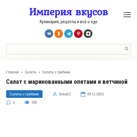
Перейти
Империя вкусов
к
контенту
Кулинария, рецепты и всё о еде
Поиск:
Главная
»
Салаты
»
Салаты с грибами
Салат с маринованными опятами и ветчиной
Салаты с грибами
DimaDZ
09.12.2025
3
100