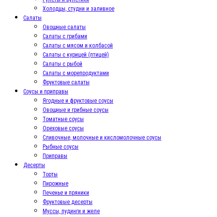
Холодцы, студни и заливное
Салаты
Овощные салаты
Салаты с грибами
Салаты с мясом и колбасой
Салаты с курицей (птицей)
Салаты с рыбой
Салаты с морепродуктами
Фруктовые салаты
Соусы и приправы
Ягодные и фруктовые соусы
Овощные и грибные соусы
Томатные соусы
Ореховые соусы
Сливочные, молочные и кисломолочные соусы
Рыбные соусы
Приправы
Десерты
Торты
Пирожные
Печенье и пряники
Фруктовые десерты
Муссы, пудинги и желе