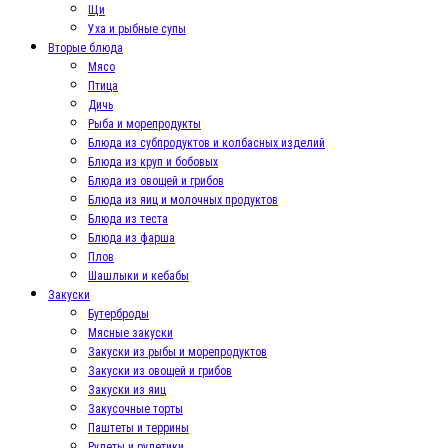
Щи
Уха и рыбные супы
Вторые блюда
Мясо
Птица
Дичь
Рыба и морепродукты
Блюда из субпродуктов и колбасных изделий
Блюда из круп и бобовых
Блюда из овощей и грибов
Блюда из яиц и молочных продуктов
Блюда из теста
Блюда из фарша
Плов
Шашлыки и кебабы
Закуски
Бутерброды
Мясные закуски
Закуски из рыбы и морепродуктов
Закуски из овощей и грибов
Закуски из яиц
Закусочные торты
Паштеты и террины
Рулеты и рулетики