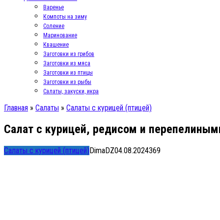
Варенье
Компоты на зиму
Соление
Маринование
Квашение
Заготовки из грибов
Заготовки из мяса
Заготовки из птицы
Заготовки из рыбы
Салаты, закуски, икра
Главная
»
Салаты
»
Салаты с курицей (птицей)
Салат с курицей, редисом и перепелиным
Салаты с курицей (птицей)
DimaDZ
04.08.2024
3
69