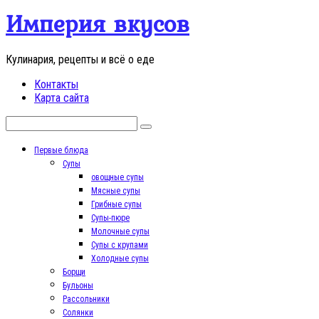
Перейти
Империя вкусов
к
контенту
Кулинария, рецепты и всё о еде
Контакты
Карта сайта
Поиск:
Первые блюда
Супы
овощные супы
Мясные супы
Грибные супы
Супы-пюре
Молочные супы
Супы с крупами
Холодные супы
Борщи
Бульоны
Рассольники
Солянки