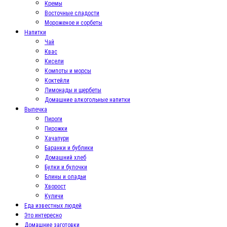
Кремы
Восточные сладости
Мороженое и сорбеты
Напитки
Чай
Квас
Кисели
Компоты и морсы
Коктейли
Лимонады и щербеты
Домашние алкогольные напитки
Выпечка
Пироги
Пирожки
Хачапури
Баранки и бублики
Домашний хлеб
Булки и булочки
Блины и оладьи
Хворост
Куличи
Еда известных людей
Это интересно
Домашние заготовки