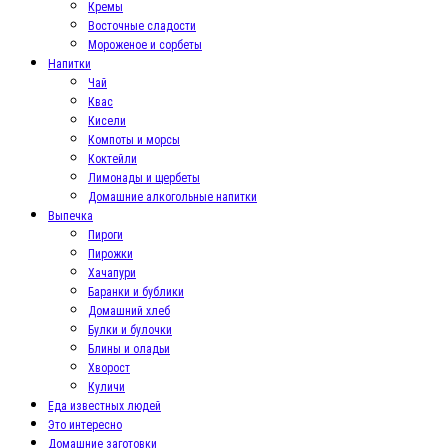
Кремы
Восточные сладости
Мороженое и сорбеты
Напитки
Чай
Квас
Кисели
Компоты и морсы
Коктейли
Лимонады и щербеты
Домашние алкогольные напитки
Выпечка
Пироги
Пирожки
Хачапури
Баранки и бублики
Домашний хлеб
Булки и булочки
Блины и оладьи
Хворост
Куличи
Еда известных людей
Это интересно
Домашние заготовки