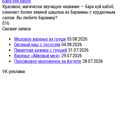
Бара куй кабоб
Красивое, магически звучащее название — бара куй кабоб,
означает более земной шашлык из баранины с курдючным
салом. Вы любите баранину?
0
16
Свежие записи
Медовое варенье из груши
05.08.2026
Овсяный киш с лососем
04.08.2026
Пикантная аджика с грушей
31.07.2026
Варенье «Айвовый мед»
29.07.2026
Персиковое мороженое на йогурте
28.07.2026
VK реклама