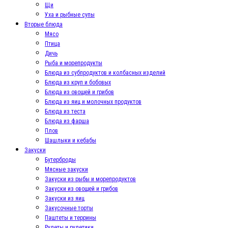
Щи
Уха и рыбные супы
Вторые блюда
Мясо
Птица
Дичь
Рыба и морепродукты
Блюда из субпродуктов и колбасных изделий
Блюда из круп и бобовых
Блюда из овощей и грибов
Блюда из яиц и молочных продуктов
Блюда из теста
Блюда из фарша
Плов
Шашлыки и кебабы
Закуски
Бутерброды
Мясные закуски
Закуски из рыбы и морепродуктов
Закуски из овощей и грибов
Закуски из яиц
Закусочные торты
Паштеты и террины
Рулеты и рулетики