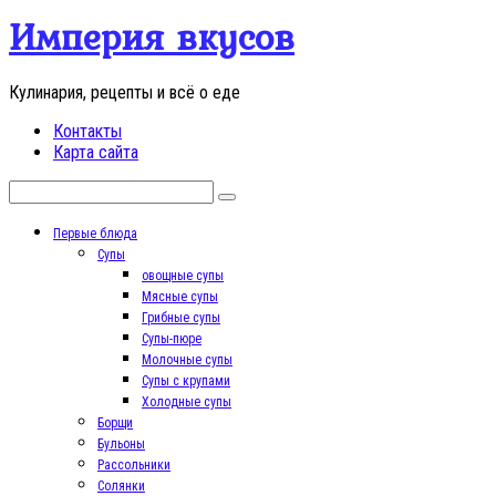
Перейти
Империя вкусов
к
контенту
Кулинария, рецепты и всё о еде
Контакты
Карта сайта
Поиск:
Первые блюда
Супы
овощные супы
Мясные супы
Грибные супы
Супы-пюре
Молочные супы
Супы с крупами
Холодные супы
Борщи
Бульоны
Рассольники
Солянки