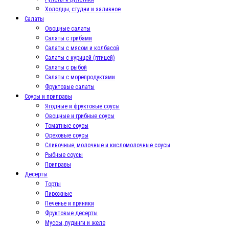
Холодцы, студни и заливное
Салаты
Овощные салаты
Салаты с грибами
Салаты с мясом и колбасой
Салаты с курицей (птицей)
Салаты с рыбой
Салаты с морепродуктами
Фруктовые салаты
Соусы и приправы
Ягодные и фруктовые соусы
Овощные и грибные соусы
Томатные соусы
Ореховые соусы
Сливочные, молочные и кисломолочные соусы
Рыбные соусы
Приправы
Десерты
Торты
Пирожные
Печенье и пряники
Фруктовые десерты
Муссы, пудинги и желе