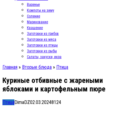
Варенье
Компоты на зиму
Соление
Маринование
Квашение
Заготовки из грибов
Заготовки из мяса
Заготовки из птицы
Заготовки из рыбы
Салаты, закуски, икра
Главная
»
Вторые блюда
»
Птица
Куриные отбивные с жареными
яблоками и картофельным пюре
Птица
DimaDZ
02.03.2024
8
124