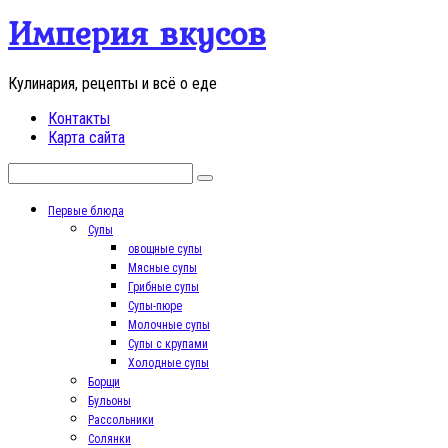
Перейти
Империя вкусов
к
контенту
Кулинария, рецепты и всё о еде
Контакты
Карта сайта
Поиск:
Первые блюда
Супы
овощные супы
Мясные супы
Грибные супы
Супы-пюре
Молочные супы
Супы с крупами
Холодные супы
Борщи
Бульоны
Рассольники
Солянки