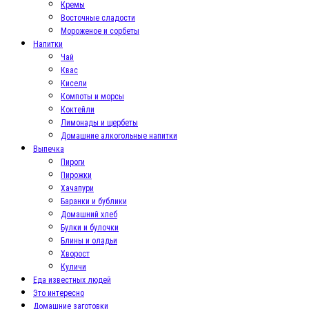
Кремы
Восточные сладости
Мороженое и сорбеты
Напитки
Чай
Квас
Кисели
Компоты и морсы
Коктейли
Лимонады и щербеты
Домашние алкогольные напитки
Выпечка
Пироги
Пирожки
Хачапури
Баранки и бублики
Домашний хлеб
Булки и булочки
Блины и оладьи
Хворост
Куличи
Еда известных людей
Это интересно
Домашние заготовки