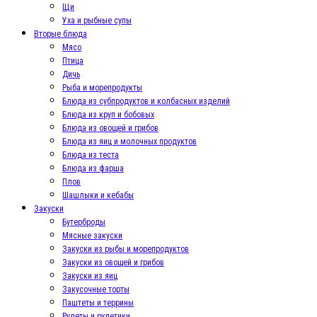
Щи
Уха и рыбные супы
Вторые блюда
Мясо
Птица
Дичь
Рыба и морепродукты
Блюда из субпродуктов и колбасных изделий
Блюда из круп и бобовых
Блюда из овощей и грибов
Блюда из яиц и молочных продуктов
Блюда из теста
Блюда из фарша
Плов
Шашлыки и кебабы
Закуски
Бутерброды
Мясные закуски
Закуски из рыбы и морепродуктов
Закуски из овощей и грибов
Закуски из яиц
Закусочные торты
Паштеты и террины
Рулеты и рулетики