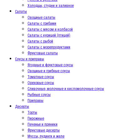
Холодцы, студни и заливное
Салаты
Овощные салаты
Салаты с грибами
Салаты с мясом и колбасой
Салаты с курицей (птицей)
Салаты с рыбой
Салаты с морепродуктами
Фруктовые салаты
Соусы и приправы
Ягодные и фруктовые соусы
Овощные и грибные соусы
Томатные соусы
Ореховые соусы
Сливочные, молочные и кисломолочные соусы
Рыбные соусы
Приправы
Десерты
Торты
Пирожные
Печенье и пряники
Фруктовые десерты
Муссы, пудинги и желе