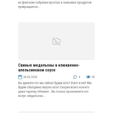
их фантазии собрание простых и знакомых продуктов
превращается...
Свиные медальоны в клюквенно-
Мясо
апельсиновом соусе
04.03.2024
4
95
Вы думаете что мы сейчас будем есть? А вот и нет! Мы
будем обалденно вкусно есть! Скорее всего кое-кто
даже тарелку оближет… Вы только произнесите это
вслух: медальоны...