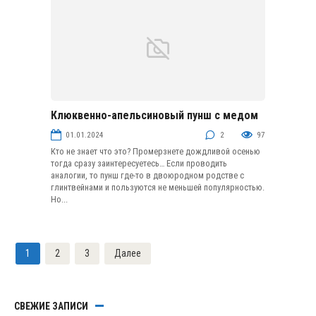
Клюквенно-апельсиновый пунш с медом
Домашние алкогольные напитки
01.01.2024
2
97
Кто не знает что это? Промерзнете дождливой осенью
тогда сразу заинтересуетесь… Если проводить
аналогии, то пунш где-то в двоюродном родстве с
глинтвейнами и пользуются не меньшей популярностью.
Но...
Пагинация
1
2
3
Далее
записей
СВЕЖИЕ ЗАПИСИ