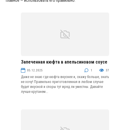
Главное — использовать его правильно.
Запеченная кюфта в апельсиновом соусе
Блюда из фарша
05.12.2025
1
37
Даже не знаю где кюфта вкуснее и, скажу больше, знать
не хочу! Правильно приготовленная в любом случае
будет вкусной и споры тут вряд ли уместны. Давайте
лучше крутанем...