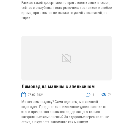
Раньше такой десерт можно приготовить лишь в сезон,
сейчас же клубника гость рыночных прилавков в любое
время, при этом он не только вкусный и полезный, но
еще и...
Лимонад из малины с апельсином
Лимонады и щербеты
07.07.2024
4
74
Может лимонадику? Сами сделаем, магазинный
подождет. Представляете истинное удовольствие от
этого прекрасного напитка содержащего только
натуральные компоненты? За здоровье переживать не
стоит, а вкус лета запомните как минимум...