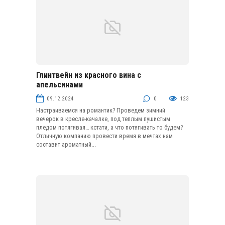
Глинтвейн из красного вина с
Домашние алкогольные напитки
апельсинами
09.12.2024
0
123
Настраиваемся на романтик? Проведем зимний
вечерок в кресле-качалке, под теплым пушистым
пледом потягивая… кстати, а что потягивать то будем?
Отличную компанию провести время в мечтах нам
составит ароматный...