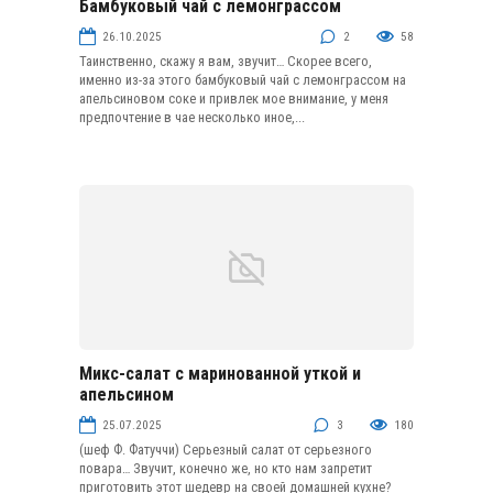
Бамбуковый чай с лемонграссом
Чай
26.10.2025
2
58
Таинственно, скажу я вам, звучит… Скорее всего,
именно из-за этого бамбуковый чай с лемонграссом на
апельсиновом соке и привлек мое внимание, у меня
предпочтение в чае несколько иное,...
Микс-салат с маринованной уткой и
Салаты с курицей (птицей)
апельсином
25.07.2025
3
180
(шеф Ф. Фатуччи) Серьезный салат от серьезного
повара… Звучит, конечно же, но кто нам запретит
приготовить этот шедевр на своей домашней кухне?