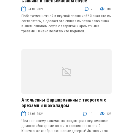
Свинина в апельсиновом соусе
Мясо
04.04.2024
7
100
Побалуемся нежной и вкусной свининкой? Я знал что вы
согласитесь, а сделает это свиная вырезка запеченная
в апельсиновом соусе с паприкой и ароматными
травами. Наивно полагаю что подовой...
Апельсины фаршированные творогом с
Фруктовые десерты
орехами и шоколадом
26.03.2024
11
129
Чем по вашему занимаются кондитеры и неугомонные
домохозяйки кроме того что постоянно готовят?
Конечно же изобретают новые десерты! Именно из-за