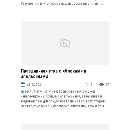
Разумеется, никто, кроме нашей собственной лени....
Праздничная утка с яблоками и
Птица
апельсинами
28.12.2024
0
57
(шеф Ф. Фатуччи) Утка фаршированная русской
«антоновкой» и сочными апельсинами, запеченная в
медовой глазури блюдо праздничное со всех сторон.
Выглядит красиво и бесспорно аппетитно, а уж в том...