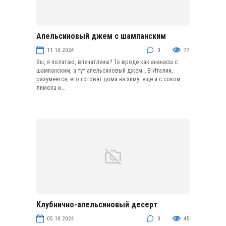
Апельсиновый джем с шампанским
Варенье
11.10.2024
0
77
Вы, я полагаю, впечатлены? То вроде как ананасы с
шампанским, а тут апельсиновый джем… В Италии,
разумеется, его готовят дома на зиму, еще и с соком
лимона и...
Клубнично-апельсиновый десерт
Муссы, пудинги и желе
05.10.2024
0
45