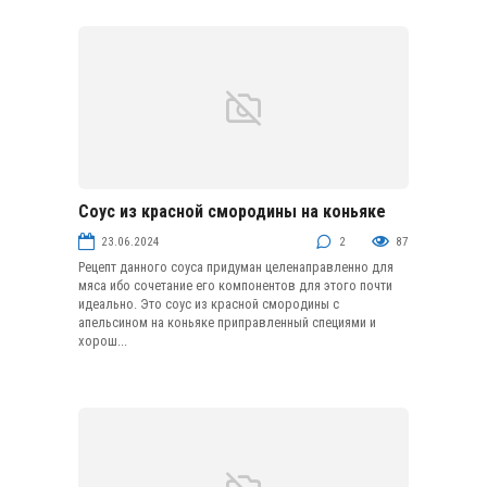
Соус из красной смородины на коньяке
Ягодные и фруктовые соусы
23.06.2024
2
87
Рецепт данного соуса придуман целенаправленно для
мяса ибо сочетание его компонентов для этого почти
идеально. Это соус из красной смородины с
апельсином на коньяке приправленный специями и
хорош...