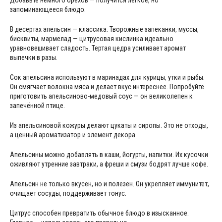
Добавьте немного орехов — получится лёгкое, но
запоминающееся блюдо.
В десертах апельсин — классика. Творожные запеканки, муссы,
бисквиты, мармелад — цитрусовая кислинка идеально
уравновешивает сладость. Тертая цедра усиливает аромат
выпечки в разы.
Сок апельсина используют в маринадах для курицы, утки и рыбы.
Он смягчает волокна мяса и делает вкус интереснее. Попробуйте
приготовить апельсиново-медовый соус — он великолепен к
запечённой птице.
Из апельсиновой кожуры делают цукаты и сиропы. Это не отходы,
а ценный ароматизатор и элемент декора.
Апельсины можно добавлять в каши, йогурты, напитки. Их кусочки
оживляют утренние завтраки, а фреши и смузи бодрят лучше кофе.
Апельсин не только вкусен, но и полезен. Он укрепляет иммунитет,
очищает сосуды, поддерживает тонус.
Цитрус способен превратить обычное блюдо в изысканное.