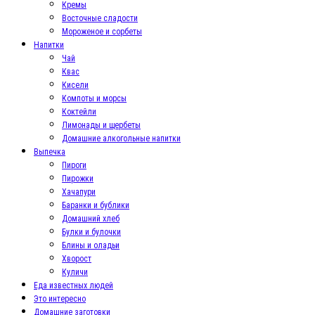
Кремы
Восточные сладости
Мороженое и сорбеты
Напитки
Чай
Квас
Кисели
Компоты и морсы
Коктейли
Лимонады и щербеты
Домашние алкогольные напитки
Выпечка
Пироги
Пирожки
Хачапури
Баранки и бублики
Домашний хлеб
Булки и булочки
Блины и оладьи
Хворост
Куличи
Еда известных людей
Это интересно
Домашние заготовки