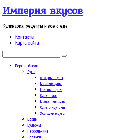
Перейти
Империя вкусов
к
контенту
Кулинария, рецепты и всё о еде
Контакты
Карта сайта
Поиск:
Первые блюда
Супы
овощные супы
Мясные супы
Грибные супы
Супы-пюре
Молочные супы
Супы с крупами
Холодные супы
Борщи
Бульоны
Рассольники
Солянки