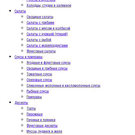
Холодцы, студни и заливное
Салаты
Овощные салаты
Салаты с грибами
Салаты с мясом и колбасой
Салаты с курицей (птицей)
Салаты с рыбой
Салаты с морепродуктами
Фруктовые салаты
Соусы и приправы
Ягодные и фруктовые соусы
Овощные и грибные соусы
Томатные соусы
Ореховые соусы
Сливочные, молочные и кисломолочные соусы
Рыбные соусы
Приправы
Десерты
Торты
Пирожные
Печенье и пряники
Фруктовые десерты
Муссы, пудинги и желе