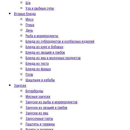
Щи
Уха и рыбные супы
Вторые блюда
Мясо
Птица
Дичь
Рыба и морепродукты
Блюда из субпродуктов и колбасных изделий
Блюда из круп и бобовых
Блюда из овощей и грибов
Блюда из яиц и молочных продуктов
Блюда из теста
Блюда из фарша
Плов
Шашлыки и кебабы
Закуски
Бутерброды
Мясные закуски
Закуски из рыбы и морепродуктов
Закуски из овощей и грибов
Закуски из яиц
Закусочные торты
Паштеты и террины
Рулеты и рулетики