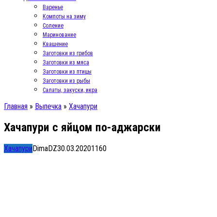
Варенье
Компоты на зиму
Соление
Маринование
Квашение
Заготовки из грибов
Заготовки из мяса
Заготовки из птицы
Заготовки из рыбы
Салаты, закуски, икра
Главная
»
Выпечка
»
Хачапури
Хачапури с яйцом по-аджарски
Хачапури
DimaDZ
30.03.2020
1
160