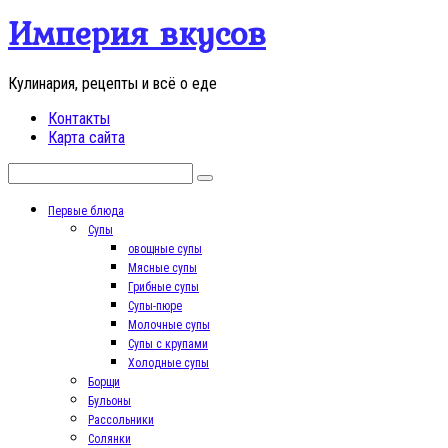
Перейти
Империя вкусов
к
контенту
Кулинария, рецепты и всё о еде
Контакты
Карта сайта
Поиск:
Первые блюда
Супы
овощные супы
Мясные супы
Грибные супы
Супы-пюре
Молочные супы
Супы с крупами
Холодные супы
Борщи
Бульоны
Рассольники
Солянки