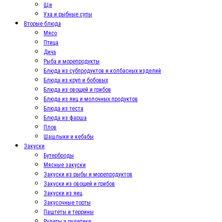
Щи
Уха и рыбные супы
Вторые блюда
Мясо
Птица
Дичь
Рыба и морепродукты
Блюда из субпродуктов и колбасных изделий
Блюда из круп и бобовых
Блюда из овощей и грибов
Блюда из яиц и молочных продуктов
Блюда из теста
Блюда из фарша
Плов
Шашлыки и кебабы
Закуски
Бутерброды
Мясные закуски
Закуски из рыбы и морепродуктов
Закуски из овощей и грибов
Закуски из яиц
Закусочные торты
Паштеты и террины
Рулеты и рулетики