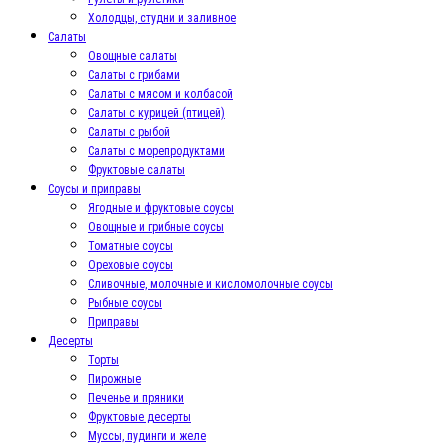
Холодцы, студни и заливное
Салаты
Овощные салаты
Салаты с грибами
Салаты с мясом и колбасой
Салаты с курицей (птицей)
Салаты с рыбой
Салаты с морепродуктами
Фруктовые салаты
Соусы и приправы
Ягодные и фруктовые соусы
Овощные и грибные соусы
Томатные соусы
Ореховые соусы
Сливочные, молочные и кисломолочные соусы
Рыбные соусы
Приправы
Десерты
Торты
Пирожные
Печенье и пряники
Фруктовые десерты
Муссы, пудинги и желе