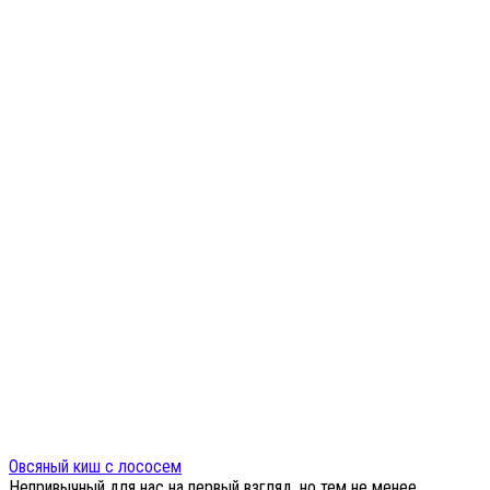
Овсяный киш с лососем
Непривычный для нас на первый взгляд, но тем не менее