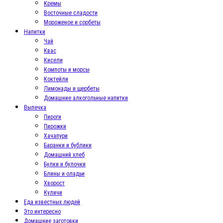
Кремы
Восточные сладости
Мороженое и сорбеты
Напитки
Чай
Квас
Кисели
Компоты и морсы
Коктейли
Лимонады и щербеты
Домашние алкогольные напитки
Выпечка
Пироги
Пирожки
Хачапури
Баранки и бублики
Домашний хлеб
Булки и булочки
Блины и оладьи
Хворост
Куличи
Еда известных людей
Это интересно
Домашние заготовки