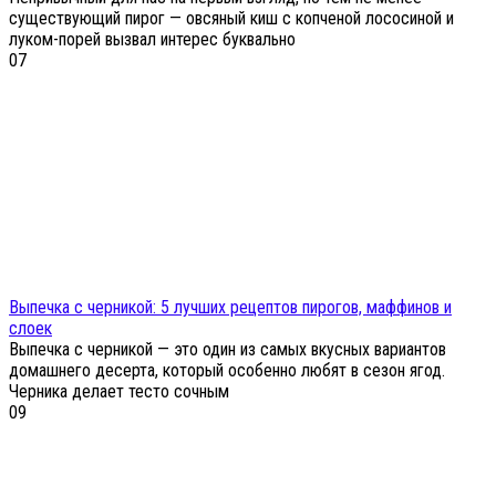
существующий пирог — овсяный киш с копченой лососиной и
луком-порей вызвал интерес буквально
0
7
Выпечка с черникой: 5 лучших рецептов пирогов, маффинов и
слоек
Выпечка с черникой — это один из самых вкусных вариантов
домашнего десерта, который особенно любят в сезон ягод.
Черника делает тесто сочным
0
9